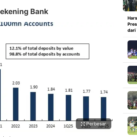
ekening Bank
Hars
Pres
dari
Perbesar