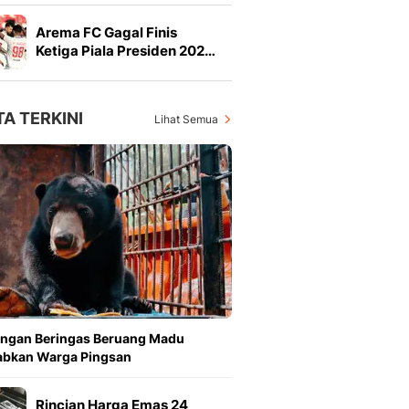
Arema FC Gagal Finis
Ketiga Piala Presiden 202…
TA TERKINI
Lihat Semua
angan Beringas Beruang Madu
abkan Warga Pingsan
Rincian Harga Emas 24