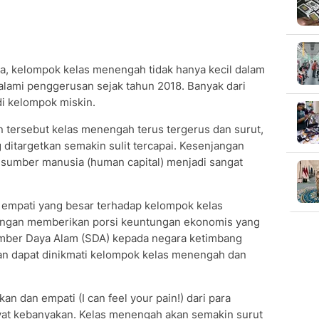
sia, kelompok kelas menengah tidak hanya kecil dalam
galami penggerusan sejak tahun 2018. Banyak dari
di kelompok miskin.
n tersebut kelas menengah terus tergerus dan surut,
itargetkan semakin sulit tercapai. Kesenjangan
i sumber manusia (human capital) menjadi sangat
 empati yang besar terhadap kelompok kelas
engan memberikan porsi keuntungan ekonomis yang
Sumber Daya Alam (SDA) kepada negara ketimbang
n dapat dinikmati kelompok kelas menengah dan
an dan empati (I can feel your pain!) dari para
yat kebanyakan. Kelas menengah akan semakin surut