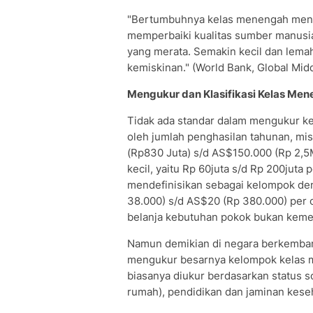
"Bertumbuhnya kelas menengah mend
memperbaiki kualitas sumber manusi
yang merata. Semakin kecil dan lem
kemiskinan." (World Bank, Global Midd
Mengukur dan Klasifikasi Kelas Me
Tidak ada standar dalam mengukur k
oleh jumlah penghasilan tahunan, mi
(Rp830 Juta) s/d AS$150.000 (Rp 2,5M
kecil, yaitu Rp 60juta s/d Rp 200jut
mendefinisikan sebagai kelompok de
38.000) s/d AS$20 (Rp 380.000) per 
belanja kebutuhan pokok bukan kem
Namun demikian di negara berkembang 
mengukur besarnya kelompok kelas m
biasanya diukur berdasarkan status so
rumah), pendidikan dan jaminan keseha