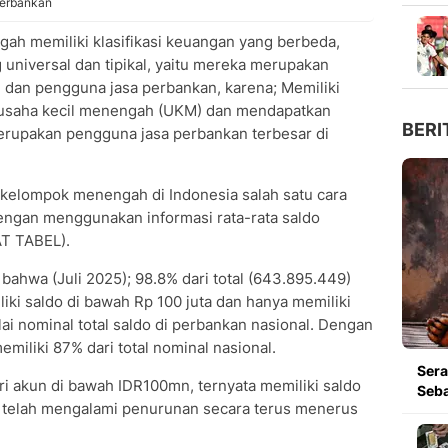
 perbankan
gah memiliki klasifikasi keuangan yang berbeda,
universal dan tipikal, yaitu mereka merupakan
dan pengguna jasa perbankan, karena; Memiliki
 usaha kecil menengah (UKM) dan mendapatkan
BERI
rupakan pengguna jasa perbankan terbesar di
i kelompok menengah di Indonesia salah satu cara
dengan menggunakan informasi rata-rata saldo
AT TABEL).
t bahwa (Juli 2025); 98.8% dari total (643.895.449)
ki saldo di bawah Rp 100 juta dan hanya memiliki
ilai nominal total saldo di perbankan nasional. Dengan
memiliki 87% dari total nominal nasional.
Ser
ri akun di bawah IDR100mn, ternyata memiliki saldo
Seb
5), telah mengalami penurunan secara terus menerus