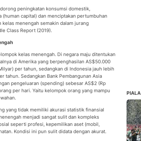
orong peningkatan konsumsi domestik,
a (human capital) dan menciptakan pertumbuhan
ah kelas menengah semakin dalam jurang
le Class Report (2019).
nengah
elompok kelas menengah. Di negara maju ditentukan
salnya di Amerika yang berpenghasilan AS$50.000
ilyar) per tahun, sedangkan di Indonesia jauh lebih
a per tahun. Sedangkan Bank Pembangunan Asia
ngan pengeluaran (spending) sebesar AS$2 (Rp
orang per hari. Yaitu kelompok orang yang mampu
PIALA
ewahan.
yang tidak memiliki akurasi statistik finansial
enengah menjadi sangat sulit dan kompleks
sial seperti profesi, kepemilikan aset (mobil,
tan. Kondisi ini pun sulit didata dengan akurat.