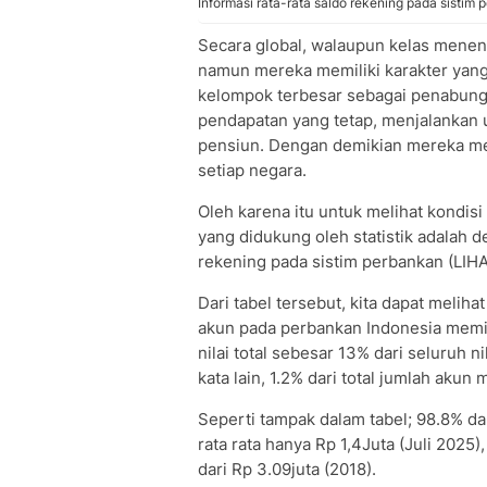
Informasi rata-rata saldo rekening pada sistim
Secara global, walaupun kelas menen
namun mereka memiliki karakter yang 
kelompok terbesar sebagai penabung 
pendapatan yang tetap, menjalankan
pensiun. Dengan demikian mereka me
setiap negara.
Oleh karena itu untuk melihat kondis
yang didukung oleh statistik adalah 
rekening pada sistim perbankan (LIH
Dari tabel tersebut, kita dapat meliha
akun pada perbankan Indonesia memili
nilai total sebesar 13% dari seluruh n
kata lain, 1.2% dari total jumlah akun 
Seperti tampak dalam tabel; 98.8% da
rata rata hanya Rp 1,4Juta (Juli 202
dari Rp 3.09juta (2018).