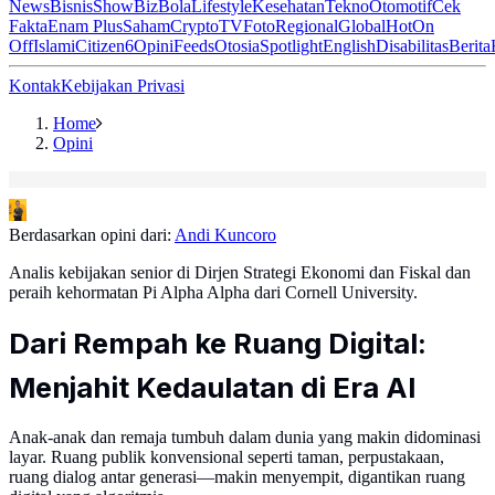
News
Bisnis
ShowBiz
Bola
Lifestyle
Kesehatan
Tekno
Otomotif
Cek
Fakta
Enam Plus
Saham
Crypto
TV
Foto
Regional
Global
Hot
On
Off
Islami
Citizen6
Opini
Feeds
Otosia
Spotlight
English
Disabilitas
Berita
Kontak
Kebijakan Privasi
Home
Opini
Berdasarkan opini dari:
Andi Kuncoro
Analis kebijakan senior di Dirjen Strategi Ekonomi dan Fiskal dan
peraih kehormatan Pi Alpha Alpha dari Cornell University.
Dari Rempah ke Ruang Digital:
Menjahit Kedaulatan di Era AI
Anak-anak dan remaja tumbuh dalam dunia yang makin didominasi
layar. Ruang publik konvensional seperti taman, perpustakaan,
ruang dialog antar generasi—makin menyempit, digantikan ruang