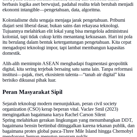
berbasis logika aset berwujud, padahal realita telah berubah menjadi
ekonomi intangible—pengetahuan, data, algoritma.
Kolonialisme dulu sengaja menjaga jarak pengetahuan. Pribumi
diajari seni liberal dasar, bukan sains dan rekayasa teknologi.
Tujuannya melahirkan elit lokal yang bisa mengelola administrasi
kolonial, tapi tidak cukup kritis menantang kekuasaan. Hari ini pola
itu berulang dalam bentuk ketergantungan pengetahuan. Kita cepat
mengadopsi teknologi impor, tapi lambat membangun kapasitas
domestik.
Alih-alih memimpin ASEAN menghadapi fragmentasi geopolitik
digital, kita sering terjebak bersaing satu sama lain. Tanpa reformasi
institusi—pajak, riset, ekosistem talenta—“tanah air digital” kita
berisiko dikuasai pihak luar.
Peran Masyarakat Sipil
Sejarah teknologi modern menunjukkan, peran civil society
organization (CSO) kerap beperan vital. Vaclav Smil (2023)
mengingatkan bagaimana karya Rachel Carson Silent
Spring melahirkan gerakan lingkungan yang menumbangkan DDT,
bagaimana bensin bertimbal ditinggalkan karena tekanan publik, dan
bagaimana protes global pasca-Three Mile Island hingga Chernobyl
mendorong Jerman menutup program nuklir.