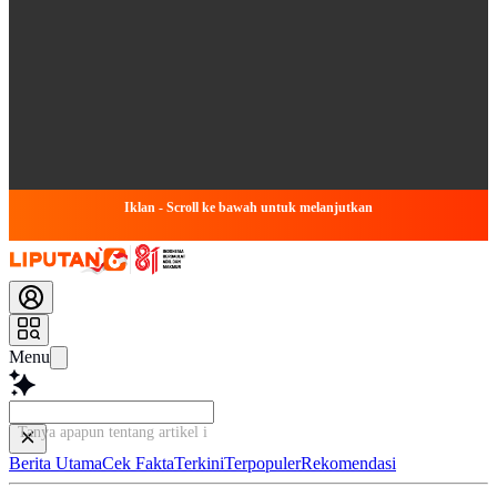
Iklan - Scroll ke bawah untuk melanjutkan
Menu
Tanya apapun tentang artikel ini...
Berita Utama
Cek Fakta
Terkini
Terpopuler
Rekomendasi