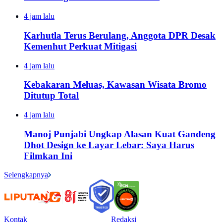
4 jam lalu
Karhutla Terus Berulang, Anggota DPR Desak
Kemenhut Perkuat Mitigasi
4 jam lalu
Kebakaran Meluas, Kawasan Wisata Bromo
Ditutup Total
4 jam lalu
Manoj Punjabi Ungkap Alasan Kuat Gandeng
Dhot Design ke Layar Lebar: Saya Harus
Filmkan Ini
Selengkapnya
Kontak
Redaksi