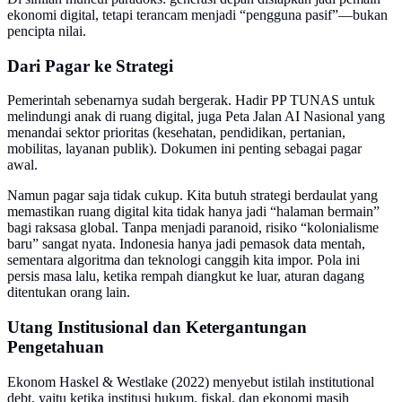
ekonomi digital, tetapi terancam menjadi “pengguna pasif”—bukan
pencipta nilai.
Dari Pagar ke Strategi
Pemerintah sebenarnya sudah bergerak. Hadir PP TUNAS untuk
melindungi anak di ruang digital, juga Peta Jalan AI Nasional yang
menandai sektor prioritas (kesehatan, pendidikan, pertanian,
mobilitas, layanan publik). Dokumen ini penting sebagai pagar
awal.
Namun pagar saja tidak cukup. Kita butuh strategi berdaulat yang
memastikan ruang digital kita tidak hanya jadi “halaman bermain”
bagi raksasa global. Tanpa menjadi paranoid, risiko “kolonialisme
baru” sangat nyata. Indonesia hanya jadi pemasok data mentah,
sementara algoritma dan teknologi canggih kita impor. Pola ini
persis masa lalu, ketika rempah diangkut ke luar, aturan dagang
ditentukan orang lain.
Utang Institusional dan Ketergantungan
Pengetahuan
Ekonom Haskel & Westlake (2022) menyebut istilah institutional
debt, yaitu ketika institusi hukum, fiskal, dan ekonomi masih