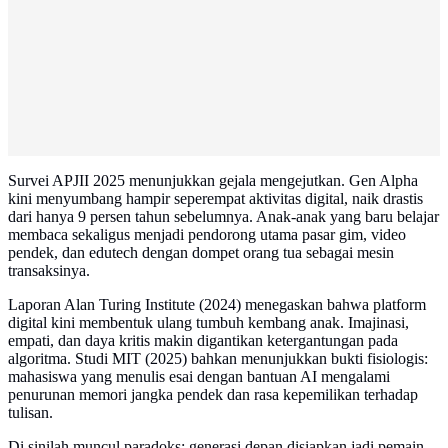
Survei APJII 2025 menunjukkan gejala mengejutkan. Gen Alpha
kini menyumbang hampir seperempat aktivitas digital, naik drastis
dari hanya 9 persen tahun sebelumnya. Anak-anak yang baru belajar
membaca sekaligus menjadi pendorong utama pasar gim, video
pendek, dan edutech dengan dompet orang tua sebagai mesin
transaksinya.
Laporan Alan Turing Institute (2024) menegaskan bahwa platform
digital kini membentuk ulang tumbuh kembang anak. Imajinasi,
empati, dan daya kritis makin digantikan ketergantungan pada
algoritma. Studi MIT (2025) bahkan menunjukkan bukti fisiologis:
mahasiswa yang menulis esai dengan bantuan AI mengalami
penurunan memori jangka pendek dan rasa kepemilikan terhadap
tulisan.
Di sinilah muncul paradoks: generasi depan disiapkan jadi pemain