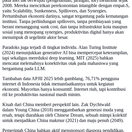
pada aset tak berwujud (pengetahuan, jaringan, ide) melambat sejak
2008. Mereka mencirikan perekonomian intangible dengan empat-S,
yaitu Scalability, Sunkenness, Spillovers, dan Synergies.
Pertumbuhan ekonomi darinya, sangat tergantung pada kematangan
institusi. Tanpa perlindungan spillovers, tanpa pembiayaan yang
berani menanggung sunk cost, dan tanpa infrastruktur kota maupun
sosial yang menopang synergies, produktivitas digital hanya akan
menumpuk di segelintir aktor besar.
Paradoks juga terjadi di tingkat individu. Alan Turing Institute
(2024) menunjukkan generative AI bisa mempercepat keterampilan,
tapi sekaligus mereduksi deep learning. MIT (2025) bahkan
mencatat melemahnya konektivitas otak pada mahasiswa yang
bergantung pada LLM.
Tambahan data APJII 2025 lebih gamblang, 76,71% pengguna
internet di Indonesia tidak memanfaatkannya untuk kegiatan
ekonomi. Mayoritas hanya konsumtif. Internet riuh, tapi kontribusi
riil ke produktivitas nasional masih minim.
Kisah dari China memberi perspektif lain. Zak Dychtwald
dalam Young China (2018) menggambarkan generasi muda yang
resah, tetapi diarahkan oleh Chinese Dream, sebuah mimpi kolektif
untuk menjadikan China makmur (2021) dan maju penuh (2049).
Pemerintah China bahkan aktif mensponsori diaspora pendidikan,