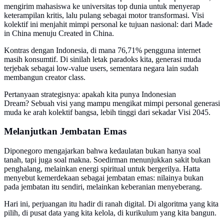
mengirim mahasiswa ke universitas top dunia untuk menyerap
keterampilan kritis, lalu pulang sebagai motor transformasi. Visi
kolektif ini menjahit mimpi personal ke tujuan nasional: dari Made
in China menuju Created in China.
Kontras dengan Indonesia, di mana 76,71% pengguna internet
masih konsumtif. Di sinilah letak paradoks kita, generasi muda
terjebak sebagai low-value users, sementara negara lain sudah
membangun creator class.
Pertanyaan strategisnya: apakah kita punya Indonesian
Dream? Sebuah visi yang mampu mengikat mimpi personal generasi
muda ke arah kolektif bangsa, lebih tinggi dari sekadar Visi 2045.
Melanjutkan Jembatan Emas
Diponegoro mengajarkan bahwa kedaulatan bukan hanya soal
tanah, tapi juga soal makna. Soedirman menunjukkan sakit bukan
penghalang, melainkan energi spiritual untuk bergerilya. Hatta
menyebut kemerdekaan sebagai jembatan emas: nilainya bukan
pada jembatan itu sendiri, melainkan keberanian menyeberang.
Hari ini, perjuangan itu hadir di ranah digital. Di algoritma yang kita
pilih, di pusat data yang kita kelola, di kurikulum yang kita bangun.