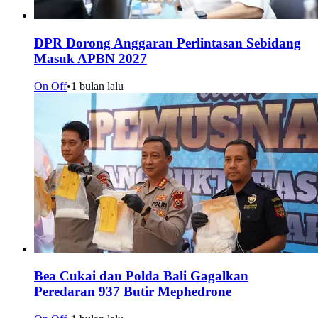
DPR Dorong Anggaran Perlintasan Sebidang
Masuk APBN 2027
On Off
•
1 bulan lalu
Bea Cukai dan Polda Bali Gagalkan
Peredaran 937 Butir Mephedrone