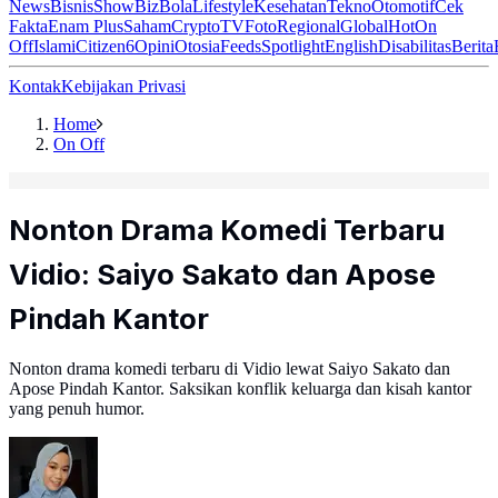
News
Bisnis
ShowBiz
Bola
Lifestyle
Kesehatan
Tekno
Otomotif
Cek
Fakta
Enam Plus
Saham
Crypto
TV
Foto
Regional
Global
Hot
On
Off
Islami
Citizen6
Opini
Otosia
Feeds
Spotlight
English
Disabilitas
Berita
Kontak
Kebijakan Privasi
Home
On Off
Nonton Drama Komedi Terbaru
Vidio: Saiyo Sakato dan Apose
Pindah Kantor
Nonton drama komedi terbaru di Vidio lewat Saiyo Sakato dan
Apose Pindah Kantor. Saksikan konflik keluarga dan kisah kantor
yang penuh humor.