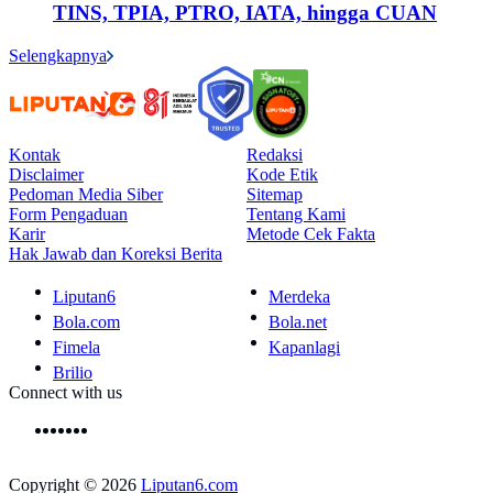
TINS, TPIA, PTRO, IATA, hingga CUAN
Selengkapnya
Kontak
Redaksi
Disclaimer
Kode Etik
Pedoman Media Siber
Sitemap
Form Pengaduan
Tentang Kami
Karir
Metode Cek Fakta
Hak Jawab dan Koreksi Berita
Liputan6
Merdeka
Bola.com
Bola.net
Fimela
Kapanlagi
Brilio
Connect with us
Copyright © 2026
Liputan6.com