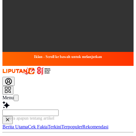
Iklan - Scroll ke bawah untuk melanjutkan
Menu
Tanya apapun tentang artikel ini...
Berita Utama
Cek Fakta
Terkini
Terpopuler
Rekomendasi