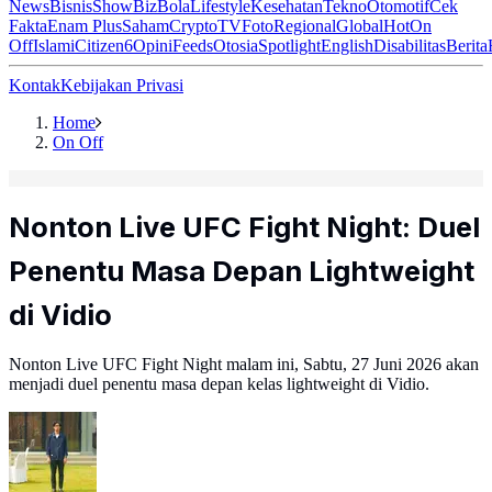
News
Bisnis
ShowBiz
Bola
Lifestyle
Kesehatan
Tekno
Otomotif
Cek
Fakta
Enam Plus
Saham
Crypto
TV
Foto
Regional
Global
Hot
On
Off
Islami
Citizen6
Opini
Feeds
Otosia
Spotlight
English
Disabilitas
Berita
Kontak
Kebijakan Privasi
Home
On Off
Nonton Live UFC Fight Night: Duel
Penentu Masa Depan Lightweight
di Vidio
Nonton Live UFC Fight Night malam ini, Sabtu, 27 Juni 2026 akan
menjadi duel penentu masa depan kelas lightweight di Vidio.