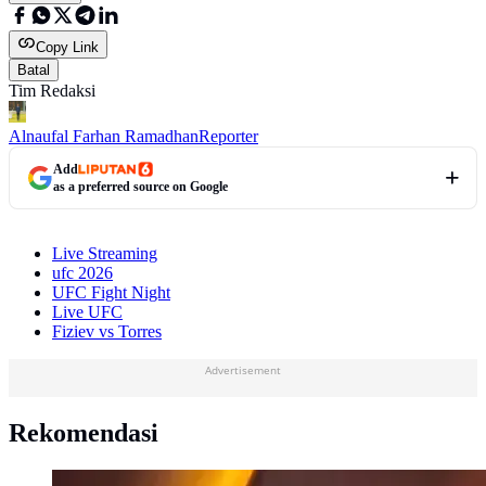
Copy Link
Batal
Tim Redaksi
Alnaufal Farhan Ramadhan
Reporter
Add
as a preferred source on Google
Live Streaming
ufc 2026
UFC Fight Night
Live UFC
Fiziev vs Torres
Advertisement
Rekomendasi