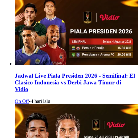
Jadwal Live Piala Presiden 2026 - Semifinal: El
Clasico Indonesia vs Derbi Jawa Timur di
Vidio
On Off
•
4 hari lalu