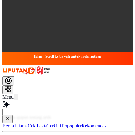
Iklan - Scroll ke bawah untuk melanjutkan
Menu
Baca
Berita Utama
Cek Fakta
Terkini
Terpopuler
Rekomendasi