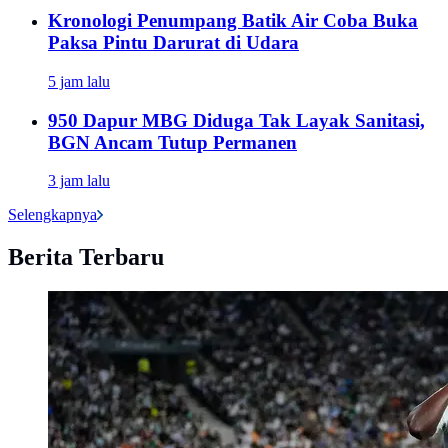
Kronologi Penumpang Batik Air Coba Buka
Paksa Pintu Darurat di Udara
5 jam lalu
950 Dapur MBG Diduga Tak Layak Sanitasi,
BGN Ancam Tutup Permanen
3 jam lalu
Selengkapnya
Berita Terbaru