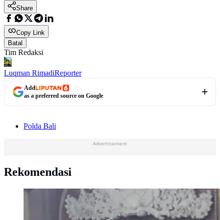
Share
Copy Link
Batal
Tim Redaksi
Luqman Rimadi
Reporter
Add
as a preferred source on Google
Polda Bali
Advertisement
Rekomendasi