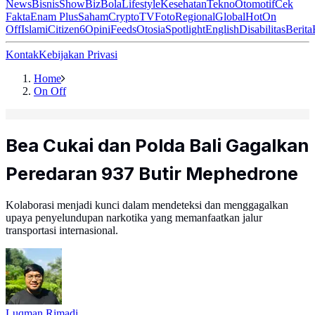
News
Bisnis
ShowBiz
Bola
Lifestyle
Kesehatan
Tekno
Otomotif
Cek
Fakta
Enam Plus
Saham
Crypto
TV
Foto
Regional
Global
Hot
On
Off
Islami
Citizen6
Opini
Feeds
Otosia
Spotlight
English
Disabilitas
Berita
Kontak
Kebijakan Privasi
Home
On Off
Bea Cukai dan Polda Bali Gagalkan
Peredaran 937 Butir Mephedrone
Kolaborasi menjadi kunci dalam mendeteksi dan menggagalkan
upaya penyelundupan narkotika yang memanfaatkan jalur
transportasi internasional.
Luqman Rimadi