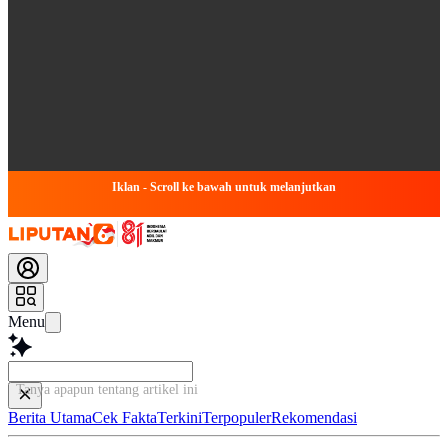
Iklan - Scroll ke bawah untuk melanjutkan
Menu
Tanya apapun tentang artikel ini...
Berita Utama
Cek Fakta
Terkini
Terpopuler
Rekomendasi