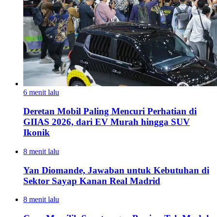
6 menit lalu
Deretan Mobil Paling Mencuri Perhatian di
GIIAS 2026, dari EV Murah hingga SUV
Ikonik
8 menit lalu
Yan Diomande, Jawaban untuk Kebutuhan di
Sektor Sayap Kanan Real Madrid
8 menit lalu