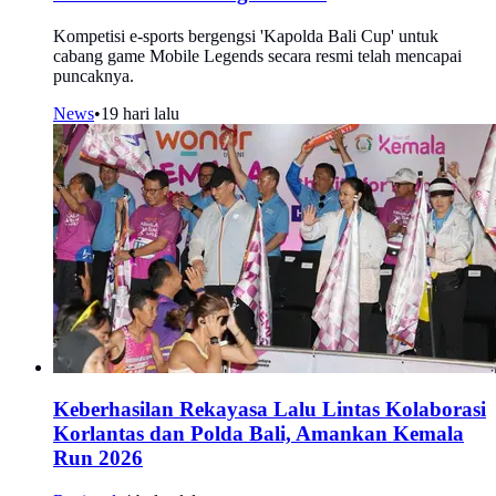
Kompetisi e-sports bergengsi 'Kapolda Bali Cup' untuk
cabang game Mobile Legends secara resmi telah mencapai
puncaknya.
News
•
19 hari lalu
Keberhasilan Rekayasa Lalu Lintas Kolaborasi
Korlantas dan Polda Bali, Amankan Kemala
Run 2026