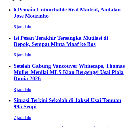
6 Pemain Untouchable Real Madrid, Andalan
Jose Mourinho
6 jam lalu
Isi Pesan Terakhir Tersangka Mutilasi di
Depok, Sempat Minta Maaf ke Bos
6 jam lalu
Setelah Gabung Vancouver Whitecaps, Thomas
Muller Menilai MLS Kian Bergengsi Usai Piala
Dunia 2026
8 jam lalu
Situasi Terkini Sekolah di Jaksel Usai Temuan
995 Senpi
7 jam lalu