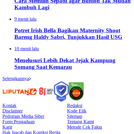
Cara Memilih Sepatu agar Bunion Tak Mudah
Kambuh Lagi
9 menit lalu
Potret Irish Bella Bagikan Maternity Shoot
Bareng Haldy Sabri, Tunjukkan Hasil USG
10 menit lalu
Menelusuri Lebih Dekat Jejak Kampung
Somang Saat Kemarau
Selengkapnya
Kontak
Redaksi
Disclaimer
Kode Etik
Pedoman Media Siber
Sitemap
Form Pengaduan
Tentang Kami
Karir
Metode Cek Fakta
Hak Jawab dan Koreksi Berita