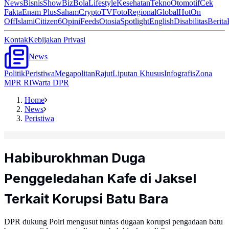
News
Bisnis
ShowBiz
Bola
Lifestyle
Kesehatan
Tekno
Otomotif
Cek
Fakta
Enam Plus
Saham
Crypto
TV
Foto
Regional
Global
Hot
On
Off
Islami
Citizen6
Opini
Feeds
Otosia
Spotlight
English
Disabilitas
Berita
Kontak
Kebijakan Privasi
News
Politik
Peristiwa
Megapolitan
Rajut
Liputan Khusus
Infografis
Zona
MPR RI
Warta DPR
Home
News
Peristiwa
Habiburokhman Duga
Penggeledahan Kafe di Jaksel
Terkait Korupsi Batu Bara
DPR dukung Polri mengusut tuntas dugaan korupsi pengadaan batu