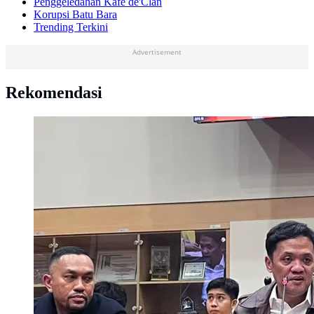
Penggeledahan Kafe de'Clan
Korupsi Batu Bara
Trending Terkini
Advertisement
Rekomendasi