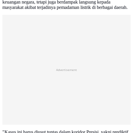
keuangan negara, tetapi juga berdampak langsung kepada
masyarakat akibat terjadinya pemadaman listrik di berbagai daerah.
Advertisement
"Kasus ini harus diusut tuntas dalam koridor Presisi, yakni prediktif,