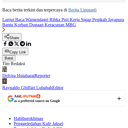
Baca berita terkini dan terpercaya di
Berita Liputan6
Lanjut Baca:
Wamendagri Ribka Puji Kerja Sigap Pemkab Jayapura
Bantu Korban Dugaan Keracunan MBG
Share
Copy Link
Batal
Tim Redaksi
Delvira Hutabarat
Reporter
Raynaldo Ghiffari Lubabah
Editor
Add
as a preferred source on Google
Habiburokhman
Penggeledahan Kafe Jaksel