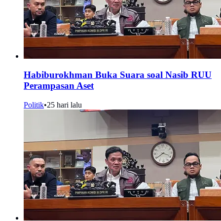
Habiburokhman Buka Suara soal Nasib RUU
Perampasan Aset
Politik
•
25 hari lalu