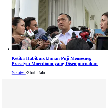
Ketika Habiburokhman Puji Mensesneg
Prasetyo: Moerdiono yang Disempurnakan
Peristiwa
•
2 bulan lalu