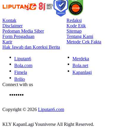
Kontak
Redaksi
Disclaimer
Kode Etik
Pedoman Media Siber
Sitemap
Form Pengaduan
Tentang Kami
Karir
Metode Cek Fakta
Hak Jawab dan Koreksi Berita
Liputan6
Merdeka
Bola.com
Bola.net
Fimela
Kapanlagi
Brilio
Connect with us
Copyright © 2026
Liputan6.com
KLY KapanLagi Youniverse All Right Reserved.