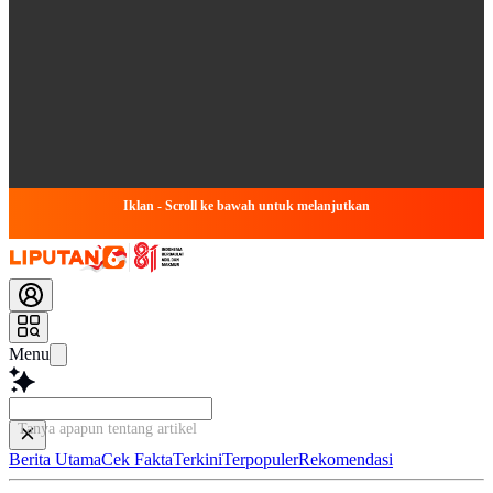
Iklan - Scroll ke bawah untuk melanjutkan
Menu
Tanya apapun tentang artikel ini...
Berita Utama
Cek Fakta
Terkini
Terpopuler
Rekomendasi