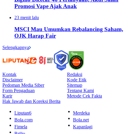
Promosi Vape Ajak Anak
23 menit lalu
MSCI Mau Umumkan Rebalancing Saham,
OJK Harap Fair
Selengkapnya
Kontak
Redaksi
Disclaimer
Kode Etik
Pedoman Media Siber
Sitemap
Form Pengaduan
Tentang Kami
Karir
Metode Cek Fakta
Hak Jawab dan Koreksi Berita
Liputan6
Merdeka
Bola.com
Bola.net
Fimela
Kapanlagi
Brilio