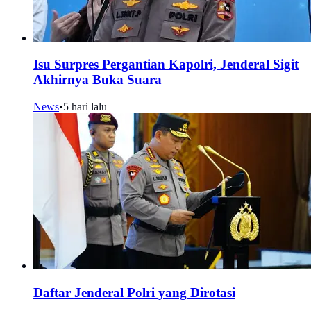
Isu Surpres Pergantian Kapolri, Jenderal Sigit
Akhirnya Buka Suara
News
•
5 hari lalu
Daftar Jenderal Polri yang Dirotasi