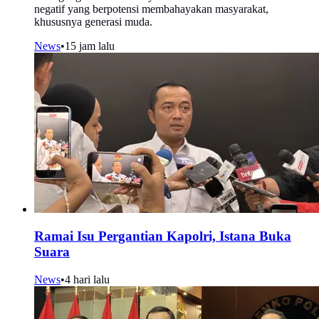
negatif yang berpotensi membahayakan masyarakat,
khususnya generasi muda.
News
•
15 jam lalu
Ramai Isu Pergantian Kapolri, Istana Buka
Suara
News
•
4 hari lalu