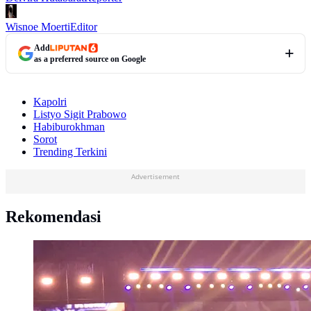
Wisnoe Moerti
Editor
Add
as a preferred source on Google
Kapolri
Listyo Sigit Prabowo
Habiburokhman
Sorot
Trending Terkini
Advertisement
Rekomendasi