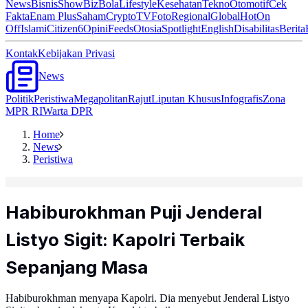
News
Bisnis
ShowBiz
Bola
Lifestyle
Kesehatan
Tekno
Otomotif
Cek
Fakta
Enam Plus
Saham
Crypto
TV
Foto
Regional
Global
Hot
On
Off
Islami
Citizen6
Opini
Feeds
Otosia
Spotlight
English
Disabilitas
Berita
Kontak
Kebijakan Privasi
News
Politik
Peristiwa
Megapolitan
Rajut
Liputan Khusus
Infografis
Zona
MPR RI
Warta DPR
Home
News
Peristiwa
Habiburokhman Puji Jenderal
Listyo Sigit: Kapolri Terbaik
Sepanjang Masa
Habiburokhman menyapa Kapolri. Dia menyebut Jenderal Listyo