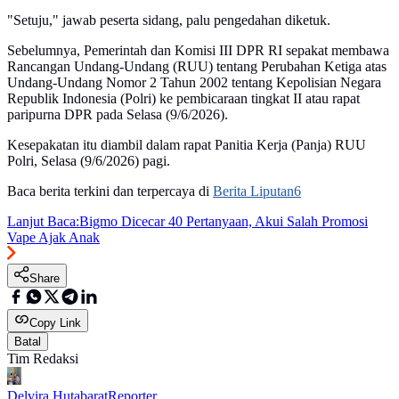
"Setuju," jawab peserta sidang, palu pengedahan diketuk.
Sebelumnya, Pemerintah dan Komisi III DPR RI sepakat membawa
Rancangan Undang-Undang (RUU) tentang Perubahan Ketiga atas
Undang-Undang Nomor 2 Tahun 2002 tentang Kepolisian Negara
Republik Indonesia (Polri) ke pembicaraan tingkat II atau rapat
paripurna DPR pada Selasa (9/6/2026).
Kesepakatan itu diambil dalam rapat Panitia Kerja (Panja) RUU
Polri, Selasa (9/6/2026) pagi.
Baca berita terkini dan terpercaya di
Berita Liputan6
Lanjut Baca:
Bigmo Dicecar 40 Pertanyaan, Akui Salah Promosi
Vape Ajak Anak
Share
Copy Link
Batal
Tim Redaksi
Delvira Hutabarat
Reporter