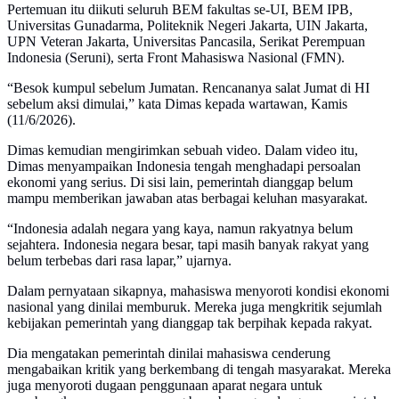
Pertemuan itu diikuti seluruh BEM fakultas se-UI, BEM IPB,
Universitas Gunadarma, Politeknik Negeri Jakarta, UIN Jakarta,
UPN Veteran Jakarta, Universitas Pancasila, Serikat Perempuan
Indonesia (Seruni), serta Front Mahasiswa Nasional (FMN).
“Besok kumpul sebelum Jumatan. Rencananya salat Jumat di HI
sebelum aksi dimulai,” kata Dimas kepada wartawan, Kamis
(11/6/2026).
Dimas kemudian mengirimkan sebuah video. Dalam video itu,
Dimas menyampaikan Indonesia tengah menghadapi persoalan
ekonomi yang serius. Di sisi lain, pemerintah dianggap belum
mampu memberikan jawaban atas berbagai keluhan masyarakat.
“Indonesia adalah negara yang kaya, namun rakyatnya belum
sejahtera. Indonesia negara besar, tapi masih banyak rakyat yang
belum terbebas dari rasa lapar,” ujarnya.
Dalam pernyataan sikapnya, mahasiswa menyoroti kondisi ekonomi
nasional yang dinilai memburuk. Mereka juga mengkritik sejumlah
kebijakan pemerintah yang dianggap tak berpihak kepada rakyat.
Dia mengatakan pemerintah dinilai mahasiswa cenderung
mengabaikan kritik yang berkembang di tengah masyarakat. Mereka
juga menyoroti dugaan penggunaan aparat negara untuk