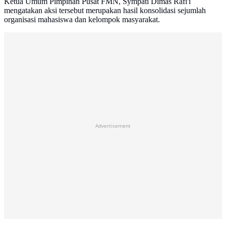
Ketua Umum Pimpinan Pusat FMN, Sympati Dimas Rafi'i
mengatakan aksi tersebut merupakan hasil konsolidasi sejumlah
organisasi mahasiswa dan kelompok masyarakat.
Advertisement