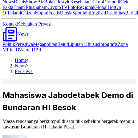
News
Bisnis
ShowBiz
Bola
Lifestyle
Kesehatan
Tekno
Otomotif
Cek
Fakta
Enam Plus
Saham
Crypto
TV
Foto
Regional
Global
Hot
On
Off
Islami
Citizen6
Opini
Feeds
Otosia
Spotlight
English
Disabilitas
Berita
Kontak
Kebijakan Privasi
News
Politik
Peristiwa
Megapolitan
Rajut
Liputan Khusus
Infografis
Zona
MPR RI
Warta DPR
Home
News
Peristiwa
Mahasiswa Jabodetabek Demo di
Bundaran HI Besok
Massa rencananya berkumpul di satu titik sebelum bergerak menuju
kawasan Bundaran HI, Jakarta Pusat.