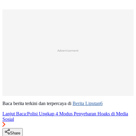
Advertisement
Baca berita terkini dan terpercaya di
Berita Liputan6
Lanjut Baca:
Polisi Ungkap 4 Modus Penyebaran Hoaks di Media
Sosial
Share