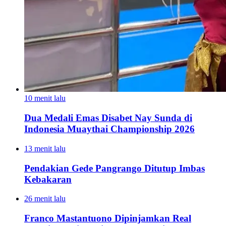
10 menit lalu
Dua Medali Emas Disabet Nay Sunda di
Indonesia Muaythai Championship 2026
13 menit lalu
Pendakian Gede Pangrango Ditutup Imbas
Kebakaran
26 menit lalu
Franco Mastantuono Dipinjamkan Real