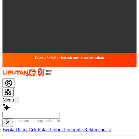
Iklan - Scroll ke bawah untuk melanjutkan
Menu
Tanya apapun tentang artikel ini...
Berita Utama
Cek Fakta
Terkini
Terpopuler
Rekomendasi