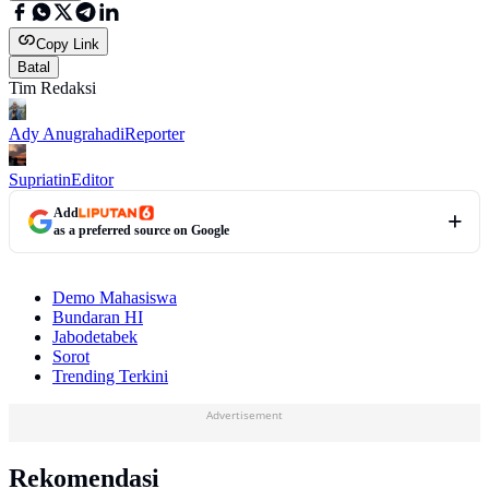
Copy Link
Batal
Tim Redaksi
Ady Anugrahadi
Reporter
Supriatin
Editor
Add
as a preferred source on Google
Demo Mahasiswa
Bundaran HI
Jabodetabek
Sorot
Trending Terkini
Advertisement
Rekomendasi