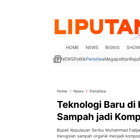
HOME
NEWS
BISNIS
SHOW
NEWS
Politik
Peristiwa
Megapolitan
Rajut
Home
News
Peristiwa
Teknologi Baru di
Sampah jadi Kom
Bupati Kepulauan Seribu Muhammad Fadjar
mengolah sampah organik menjadi kompos 