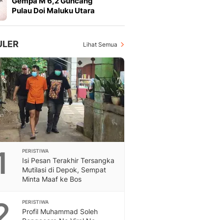
Gempa M 6,2 Guncang
Feeds
Pulau Doi Maluku Utara
Feeds Liputan6: Kumpul
Terbaru Harian
Otosia
ULER
Lihat Semua
Otosia
Spotlight
Berita Terkini, Kabar Te
Dan Dunia - Liputan6.
English
Exploring Knowledge, T
En.Liputan6.com
Disabilitas
Disabilitas Berita Terkini
1
PERISTIWA
Harian, Berita Terbaru,
Isi Pesan Terakhir Tersangka
Berita
Mutilasi di Depok, Sempat
Berita Hari Ini Politik,
Minta Maaf ke Bos
Health
Kabar Berita Terbaru D
2
PERISTIWA
Diet, Herbal Terbaik
Profil Muhammad Soleh