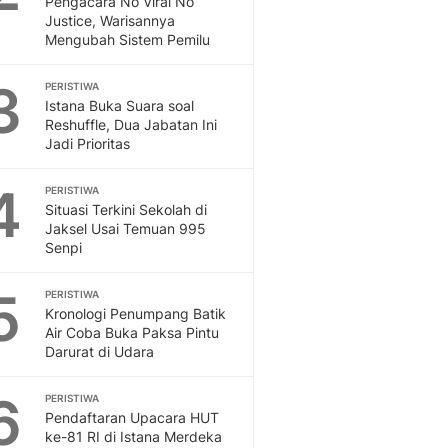
Pengacara No Viral No
Sport
Justice, Warisannya
Berita Bola Terkini, Ja
Mengubah Sistem Pemilu
Klasemen, Hasil Liga
3
PERISTIWA
Istana Buka Suara soal
Reshuffle, Dua Jabatan Ini
Jadi Prioritas
4
PERISTIWA
Situasi Terkini Sekolah di
Jaksel Usai Temuan 995
Senpi
5
PERISTIWA
Kronologi Penumpang Batik
Air Coba Buka Paksa Pintu
Darurat di Udara
6
PERISTIWA
Pendaftaran Upacara HUT
ke-81 RI di Istana Merdeka