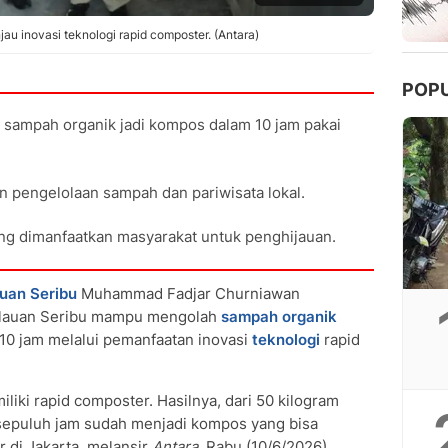
u inovasi teknologi rapid composter. (Antara)
POP
 sampah organik jadi kompos dalam 10 jam pakai
n pengelolaan sampah dan pariwisata lokal.
ng dimanfaatkan masyarakat untuk penghijauan.
uan Seribu
Muhammad Fadjar Churniawan
pulauan Seribu mampu mengolah
sampah organik
10 jam melalui pemanfaatan inovasi
teknologi
rapid
liki rapid composter. Hasilnya, dari 50 kilogram
sepuluh jam sudah menjadi kompos yang bisa
r di Jakarta, melansir
Antara
, Rabu (10/6/2026).