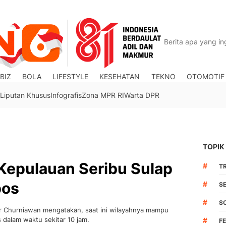
BIZ
BOLA
LIFESTYLE
KESEHATAN
TEKNO
OTOMOTIF
Liputan Khusus
Infografis
Zona MPR RI
Warta DPR
TOPIK
 Kepulauan Seribu Sulap
#
TR
pos
#
S
#
S
 Churniawan mengatakan, saat ini wilayahnya mampu
dalam waktu sekitar 10 jam.
#
F