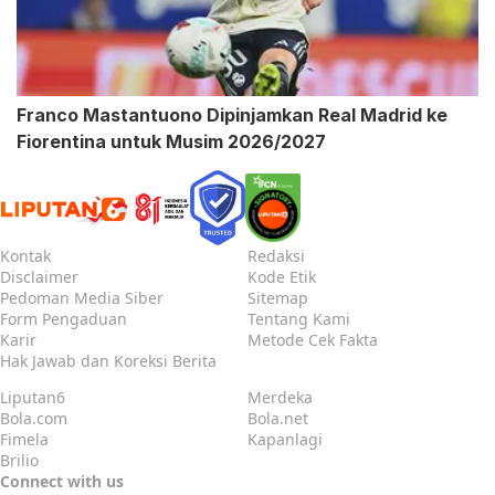
Franco Mastantuono Dipinjamkan Real Madrid ke
Fiorentina untuk Musim 2026/2027
Kontak
Redaksi
Disclaimer
Kode Etik
Pedoman Media Siber
Sitemap
Form Pengaduan
Tentang Kami
Karir
Metode Cek Fakta
Hak Jawab dan Koreksi Berita
Liputan6
Merdeka
Bola.com
Bola.net
Fimela
Kapanlagi
Brilio
Connect with us