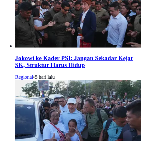
Jokowi ke Kader PSI: Jangan Sekadar Kejar
SK, Struktur Harus Hidup
Regional
•
5 hari lalu