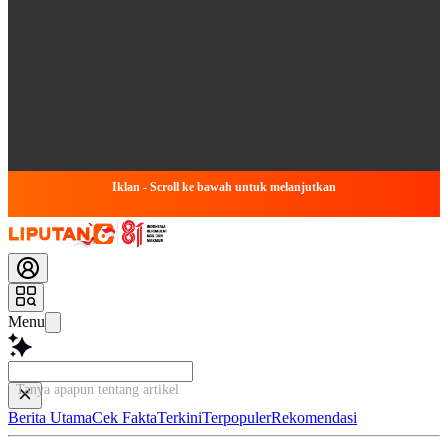
Iklan - Scroll ke bawah untuk melanjutkan
Menu
Tanya apapun tentang artikel ini...
Berita Utama
Cek Fakta
Terkini
Terpopuler
Rekomendasi