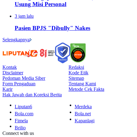
Usung Misi Personal
3 jam lalu
Pasien BPJS "Dibully" Nakes
Selengkapnya
Kontak
Redaksi
Disclaimer
Kode Etik
Pedoman Media Siber
Sitemap
Form Pengaduan
Tentang Kami
Karir
Metode Cek Fakta
Hak Jawab dan Koreksi Berita
Liputan6
Merdeka
Bola.com
Bola.net
Fimela
Kapanlagi
Brilio
Connect with us