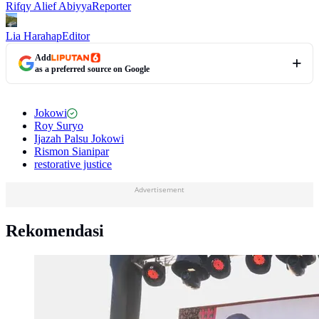
Rifqy Alief Abiyya
Reporter
Lia Harahap
Editor
Add
as a preferred source on Google
Jokowi
Roy Suryo
Ijazah Palsu Jokowi
Rismon Sianipar
restorative justice
Advertisement
Rekomendasi