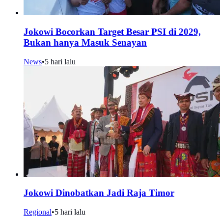
Jokowi Bocorkan Target Besar PSI di 2029,
Bukan hanya Masuk Senayan
News
•
5 hari lalu
Jokowi Dinobatkan Jadi Raja Timor
Regional
•
5 hari lalu