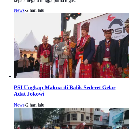
kepala negara hingga purna tugas.
News
•
2 hari lalu
PSI Ungkap Makna di Balik Sederet Gelar
Adat Jokowi
News
•
2 hari lalu