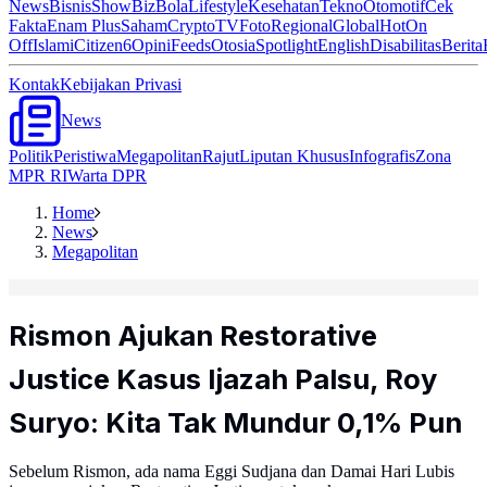
News
Bisnis
ShowBiz
Bola
Lifestyle
Kesehatan
Tekno
Otomotif
Cek
Fakta
Enam Plus
Saham
Crypto
TV
Foto
Regional
Global
Hot
On
Off
Islami
Citizen6
Opini
Feeds
Otosia
Spotlight
English
Disabilitas
Berita
Kontak
Kebijakan Privasi
News
Politik
Peristiwa
Megapolitan
Rajut
Liputan Khusus
Infografis
Zona
MPR RI
Warta DPR
Home
News
Megapolitan
Rismon Ajukan Restorative
Justice Kasus Ijazah Palsu, Roy
Suryo: Kita Tak Mundur 0,1% Pun
Sebelum Rismon, ada nama Eggi Sudjana dan Damai Hari Lubis