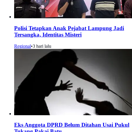
Polisi Tetapkan Anak Pejabat Lampung Jadi
Tersangka, Identitas Misteri
Regional
•
3 hari lalu
Eks Anggota DPRD Belum Ditahan Usai Pukul
Tukang Pakai Batu