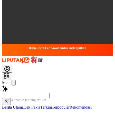
Iklan - Scroll ke bawah untuk melanjutkan
Menu
Tanya apapun tentang artikel ini...
Berita Utama
Cek Fakta
Terkini
Terpopuler
Rekomendasi