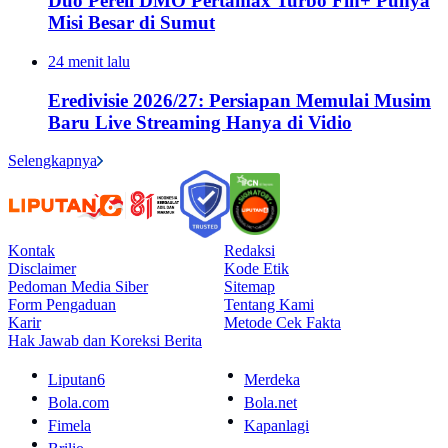
Duo Pereli DMO Pertamax Turbo Fin+ Punya
Misi Besar di Sumut
24 menit lalu
Eredivisie 2026/27: Persiapan Memulai Musim
Baru Live Streaming Hanya di Vidio
Selengkapnya
Kontak
Redaksi
Disclaimer
Kode Etik
Pedoman Media Siber
Sitemap
Form Pengaduan
Tentang Kami
Karir
Metode Cek Fakta
Hak Jawab dan Koreksi Berita
Liputan6
Merdeka
Bola.com
Bola.net
Fimela
Kapanlagi