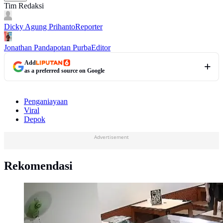
Tim Redaksi
Dicky Agung Prihanto
Reporter
Jonathan Pandapotan Purba
Editor
Add
as a preferred source on Google
Penganiayaan
Viral
Depok
Advertisement
Rekomendasi