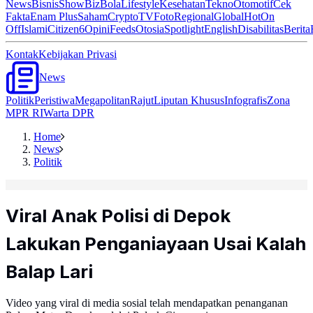
News
Bisnis
ShowBiz
Bola
Lifestyle
Kesehatan
Tekno
Otomotif
Cek
Fakta
Enam Plus
Saham
Crypto
TV
Foto
Regional
Global
Hot
On
Off
Islami
Citizen6
Opini
Feeds
Otosia
Spotlight
English
Disabilitas
Berita
Kontak
Kebijakan Privasi
News
Politik
Peristiwa
Megapolitan
Rajut
Liputan Khusus
Infografis
Zona
MPR RI
Warta DPR
Home
News
Politik
Viral Anak Polisi di Depok
Lakukan Penganiayaan Usai Kalah
Balap Lari
Video yang viral di media sosial telah mendapatkan penanganan