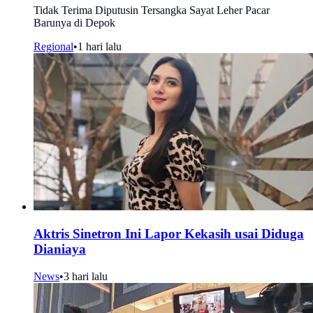
Tidak Terima Diputusin Tersangka Sayat Leher Pacar
Barunya di Depok
Regional
•
1 hari lalu
Aktris Sinetron Ini Lapor Kekasih usai Diduga
Dianiaya
News
•
3 hari lalu