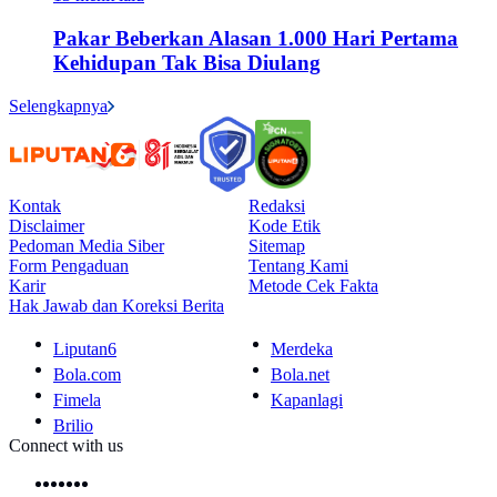
Pakar Beberkan Alasan 1.000 Hari Pertama
Kehidupan Tak Bisa Diulang
Selengkapnya
Kontak
Redaksi
Disclaimer
Kode Etik
Pedoman Media Siber
Sitemap
Form Pengaduan
Tentang Kami
Karir
Metode Cek Fakta
Hak Jawab dan Koreksi Berita
Liputan6
Merdeka
Bola.com
Bola.net
Fimela
Kapanlagi
Brilio
Connect with us