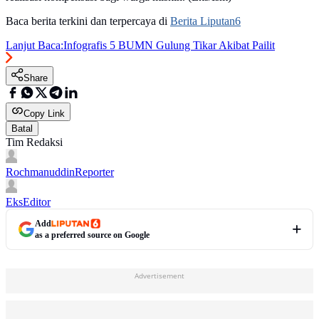
Baca berita terkini dan terpercaya di
Berita Liputan6
Lanjut Baca:
Infografis 5 BUMN Gulung Tikar Akibat Pailit
Share
Copy Link
Batal
Tim Redaksi
Rochmanuddin
Reporter
Eks
Editor
Add
as a preferred source on Google
Advertisement