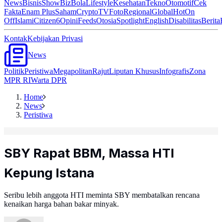
News
Bisnis
ShowBiz
Bola
Lifestyle
Kesehatan
Tekno
Otomotif
Cek
Fakta
Enam Plus
Saham
Crypto
TV
Foto
Regional
Global
Hot
On
Off
Islami
Citizen6
Opini
Feeds
Otosia
Spotlight
English
Disabilitas
Berita
Kontak
Kebijakan Privasi
News
Politik
Peristiwa
Megapolitan
Rajut
Liputan Khusus
Infografis
Zona
MPR RI
Warta DPR
Home
News
Peristiwa
SBY Rapat BBM, Massa HTI
Kepung Istana
Seribu lebih anggota HTI meminta SBY membatalkan rencana
kenaikan harga bahan bakar minyak.