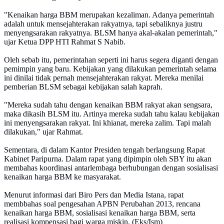
"Kenaikan harga BBM merupakan kezaliman. Adanya pemerintah
adalah untuk mensejahterakan rakyatnya, tapi sebaliknya justru
menyengsarakan rakyatnya. BLSM hanya akal-akalan pemerintah,"
ujar Ketua DPP HTI Rahmat S Nabib.
Oleh sebab itu, pemerintahan seperti ini harus segera diganti dengan
pemimpin yang baru. Kebijakan yang dilakukan pemerintah selama
ini dinilai tidak pernah mensejahterakan rakyat. Mereka menilai
pemberian BLSM sebagai kebijakan salah kaprah.
"Mereka sudah tahu dengan kenaikan BBM rakyat akan sengsara,
maka dikasih BLSM itu. Artinya mereka sudah tahu kalau kebijakan
ini menyengsarakan rakyat. Ini khianat, mereka zalim. Tapi malah
dilakukan," ujar Rahmat.
Sementara, di dalam Kantor Presiden tengah berlangsung Rapat
Kabinet Paripurna. Dalam rapat yang dipimpin oleh SBY itu akan
membahas koordinasi antarlembaga berhubungan dengan sosialisasi
kenaikan harga BBM ke masyarakat.
Menurut informasi dari Biro Pers dan Media Istana, rapat
membbahas soal pengesahan APBN Perubahan 2013, rencana
kenaikan harga BBM, sosialisasi kenaikan harga BBM, serta
realisasi kompensasi bagi warga miskin. (Eks/Ism)