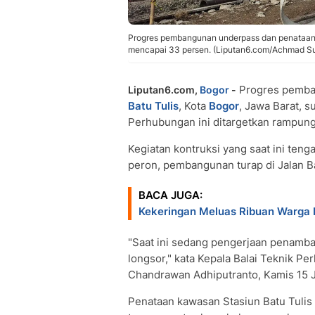
Progres pembangunan underpass dan penataan k
mencapai 33 persen. (Liputan6.com/Achmad S
Progres pemba
Liputan6.com,
Bogor
-
Batu Tulis
, Kota
Bogor
, Jawa Barat, 
Perhubungan ini ditargetkan rampun
Kegiatan kontruksi yang saat ini ten
peron, pembangunan turap di Jalan Ba
BACA JUGA:
Kekeringan Meluas Ribuan Warga B
"Saat ini sedang pengerjaan penamb
longsor," kata Kepala Balai Teknik Pe
Chandrawan Adhiputranto, Kamis 15 
Penataan kawasan Stasiun Batu Tulis 