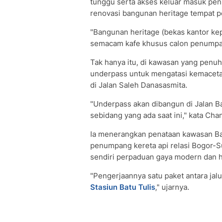
tunggu serta akses keluar masuk pen
renovasi bangunan heritage tempat pe
"Bangunan heritage (bekas kantor kepal
semacam kafe khusus calon penumpan
Tak hanya itu, di kawasan yang penuh
underpass untuk mengatasi kemacetan 
di Jalan Saleh Danasasmita.
"Underpass akan dibangun di Jalan Bat
sebidang yang ada saat ini," kata Ch
Ia menerangkan penataan kawasan Bat
penumpang kereta api relasi Bogor-S
sendiri perpaduan gaya modern dan h
"Pengerjaannya satu paket antara jalu
Stasiun Batu Tulis
," ujarnya.