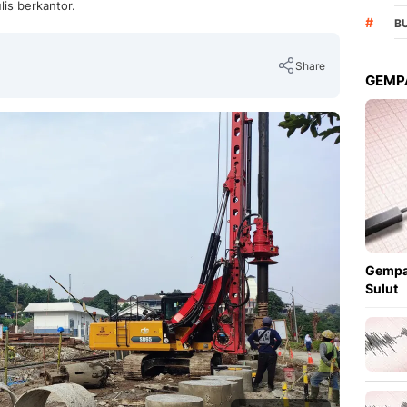
lis berkantor.
#
B
Share
GEMPA
Copy Link
Gempa
Sulut