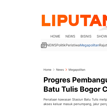
HOME
NEWS
BISNIS
SHOW
NEWS
Politik
Peristiwa
Megapolitan
Rajut
Home
News
Megapolitan
Progres Pembang
Batu Tulis Bogor 
Penataan kawasan Stasiun Batu Tulis meli
akses keluar masuk penumpang, jalur pen