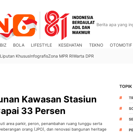
BIZ
BOLA
LIFESTYLE
KESEHATAN
TEKNO
OTOMOTIF
Liputan Khusus
Infografis
Zona MPR RI
Warta DPR
TOPIK
unan Kawasan Stasiun
#
TR
Capai 33 Persen
#
S
#
S
puti area parkir, peron, penambahan ruang tunggu serta
yeberangan orang (JPO), dan renovasi bangunan heritage
#
P