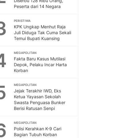
Diserbu 128 Ribu Orang,
Sport
Peserta dari 14 Negara
Berita Bola Terkini, Ja
Klasemen, Hasil Liga
3
PERISTIWA
KPK Ungkap Menhut Raja
Juli Diduga Tak Cuma Sekali
Temui Bupati Kuansing
4
MEGAPOLITAN
Fakta Baru Kasus Mutilasi
Depok, Pelaku Incar Harta
Korban
5
MEGAPOLITAN
Jejak Terakhir IWD, Eks
Ketua Yayasan Sekolah
Swasta Penguasa Bunker
Berisi Ratusan Senpi
6
MEGAPOLITAN
Polisi Kerahkan K-9 Cari
Bagian Tubuh Korban