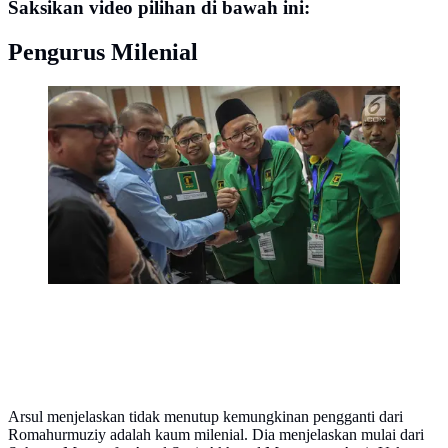
Saksikan video pilihan di bawah ini:
Pengurus Milenial
Sekjen PPP kubu Romahurmuziy (Romi) Arsul Sani
menyerahkan berkas ke anggota Komisioner KPU,
Hasyim Ashari di Kantor KPU RI, Jakarta, Sabtu
(14/10). PPP kubu Romi mengantar berkas pendaftaran
peserta Pemilihan Umum 2019. (Liputan6.com/Faizal
Fanani)
Arsul menjelaskan tidak menutup kemungkinan pengganti dari
Romahurmuziy adalah kaum milenial. Dia menjelaskan mulai dari