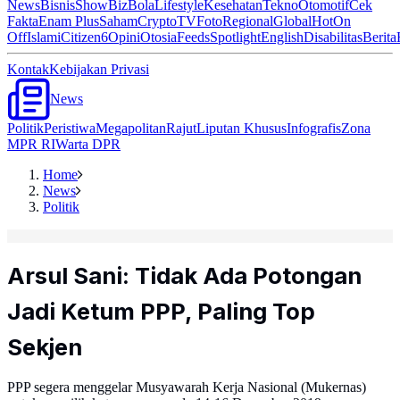
News
Bisnis
ShowBiz
Bola
Lifestyle
Kesehatan
Tekno
Otomotif
Cek
Fakta
Enam Plus
Saham
Crypto
TV
Foto
Regional
Global
Hot
On
Off
Islami
Citizen6
Opini
Otosia
Feeds
Spotlight
English
Disabilitas
Berita
Kontak
Kebijakan Privasi
News
Politik
Peristiwa
Megapolitan
Rajut
Liputan Khusus
Infografis
Zona
MPR RI
Warta DPR
Home
News
Politik
Arsul Sani: Tidak Ada Potongan
Jadi Ketum PPP, Paling Top
Sekjen
PPP segera menggelar Musyawarah Kerja Nasional (Mukernas)