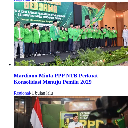
Mardiono Minta PPP NTB Perkuat
Konsolidasi Menuju Pemilu 2029
Regional
•
1 bulan lalu