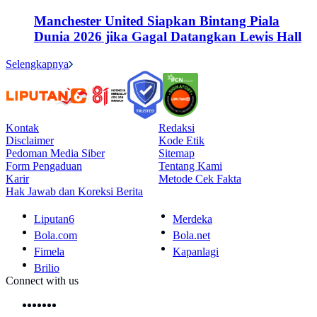
Manchester United Siapkan Bintang Piala
Dunia 2026 jika Gagal Datangkan Lewis Hall
Selengkapnya
Kontak
Redaksi
Disclaimer
Kode Etik
Pedoman Media Siber
Sitemap
Form Pengaduan
Tentang Kami
Karir
Metode Cek Fakta
Hak Jawab dan Koreksi Berita
Liputan6
Merdeka
Bola.com
Bola.net
Fimela
Kapanlagi
Brilio
Connect with us