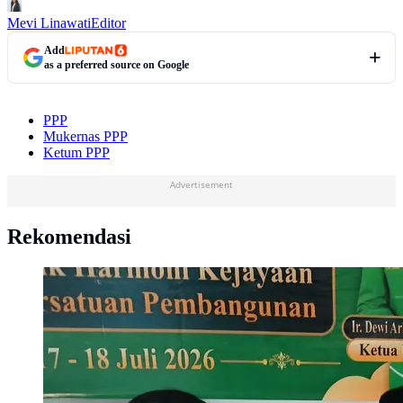
Mevi Linawati
Editor
Add
as a preferred source on Google
PPP
Mukernas PPP
Ketum PPP
Advertisement
Rekomendasi