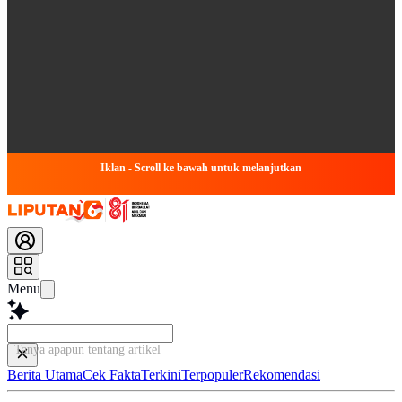
Iklan - Scroll ke bawah untuk melanjutkan
Menu
Tanya apapun tentang artikel ini...
Berita Utama
Cek Fakta
Terkini
Terpopuler
Rekomendasi