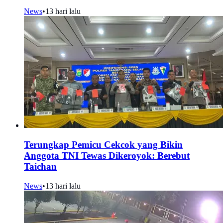
News
•
13 hari lalu
Terungkap Pemicu Cekcok yang Bikin
Anggota TNI Tewas Dikeroyok: Berebut
Taichan
News
•
13 hari lalu