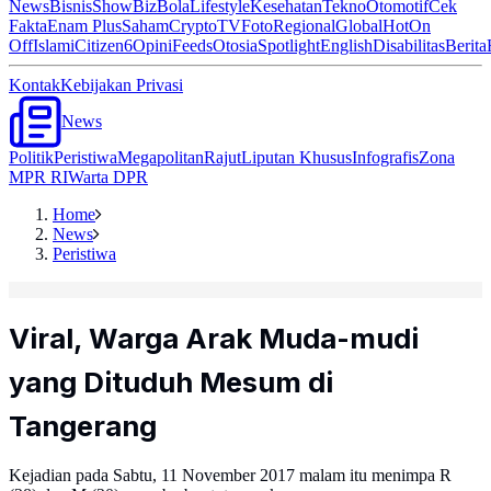
News
Bisnis
ShowBiz
Bola
Lifestyle
Kesehatan
Tekno
Otomotif
Cek
Fakta
Enam Plus
Saham
Crypto
TV
Foto
Regional
Global
Hot
On
Off
Islami
Citizen6
Opini
Feeds
Otosia
Spotlight
English
Disabilitas
Berita
Kontak
Kebijakan Privasi
News
Politik
Peristiwa
Megapolitan
Rajut
Liputan Khusus
Infografis
Zona
MPR RI
Warta DPR
Home
News
Peristiwa
Viral, Warga Arak Muda-mudi
yang Dituduh Mesum di
Tangerang
Kejadian pada Sabtu, 11 November 2017 malam itu menimpa R