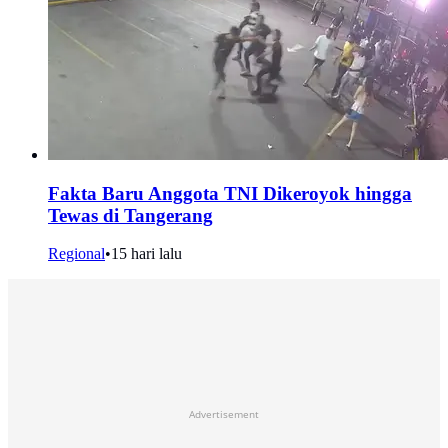
Fakta Baru Anggota TNI Dikeroyok hingga
Tewas di Tangerang
Regional
•
15 hari lalu
Advertisement