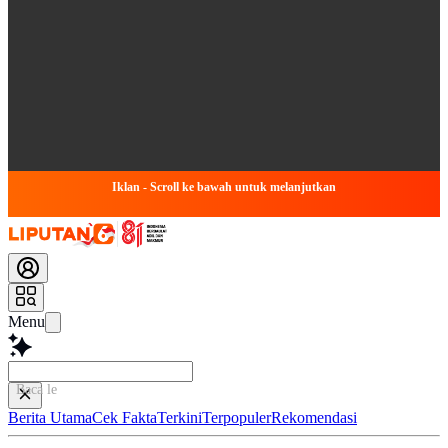
Iklan - Scroll ke bawah untuk melanjutkan
Menu
Baca lebih cepa
Berita Utama
Cek Fakta
Terkini
Terpopuler
Rekomendasi