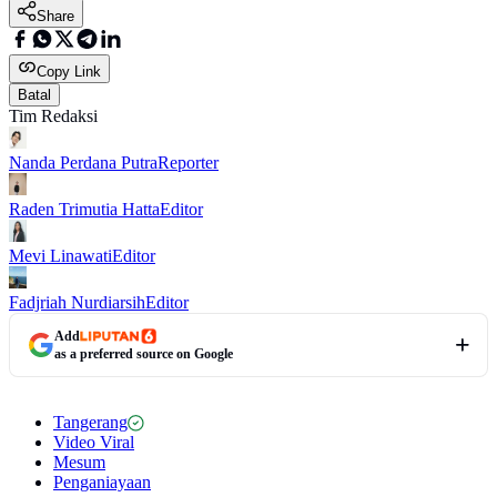
Share
Copy Link
Batal
Tim Redaksi
Nanda Perdana Putra
Reporter
Raden Trimutia Hatta
Editor
Mevi Linawati
Editor
Fadjriah Nurdiarsih
Editor
Add
as a preferred source on Google
Tangerang
Video Viral
Mesum
Penganiayaan