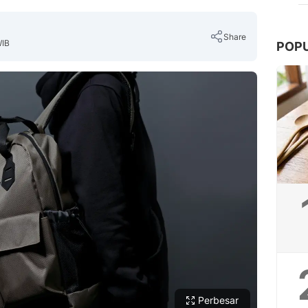
Share
WIB
POP
Copy Link
Perbesar