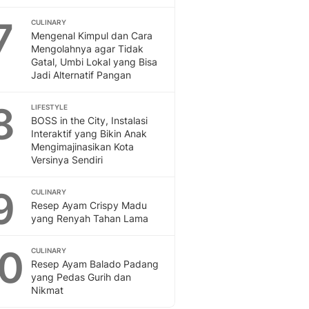
Sport
Berita Bola Terkini, Ja
7
CULINARY
Klasemen, Hasil Liga
Mengenal Kimpul dan Cara
Mengolahnya agar Tidak
Gatal, Umbi Lokal yang Bisa
Jadi Alternatif Pangan
8
LIFESTYLE
BOSS in the City, Instalasi
Interaktif yang Bikin Anak
Mengimajinasikan Kota
Versinya Sendiri
9
CULINARY
Resep Ayam Crispy Madu
yang Renyah Tahan Lama
10
CULINARY
Resep Ayam Balado Padang
yang Pedas Gurih dan
Nikmat