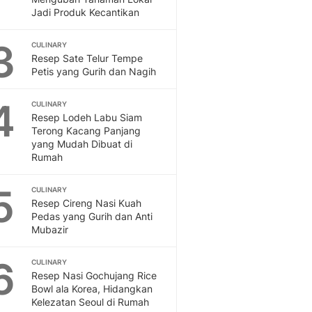
Feeds
Jadi Produk Kecantikan
Feeds Liputan6: Kumpul
Terbaru Harian
3
CULINARY
Resep Sate Telur Tempe
Otosia
Petis yang Gurih dan Nagih
Otosia
Spotlight
4
CULINARY
Berita Terkini, Kabar Te
Resep Lodeh Labu Siam
Dan Dunia - Liputan6.
Terong Kacang Panjang
English
yang Mudah Dibuat di
Exploring Knowledge, T
Rumah
En.Liputan6.com
Disabilitas
5
CULINARY
Disabilitas Berita Terkini
Resep Cireng Nasi Kuah
Pedas yang Gurih dan Anti
Harian, Berita Terbaru,
Mubazir
Berita
Berita Hari Ini Politik,
6
CULINARY
Health
Resep Nasi Gochujang Rice
Kabar Berita Terbaru D
Bowl ala Korea, Hidangkan
Diet, Herbal Terbaik
Kelezatan Seoul di Rumah