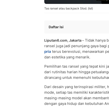
Tas ransel atau backpack Stod. (Ist)
Daftar Isi
Tas Ransel Militer
Tidak hanya b
Liputan6.com, Jakarta -
Tas Ransel Militer 50 Liter
ransel juga jadi penunjang gaya bag
Tas Ransel Serbaguna
pria
terus berevolusi, menawarkan pe
Tas Ransel Kekinian
dan estetika yang menarik.
Tas Ransel 3-in-1
Pemilihan tas ransel yang tepat kini j
dari rutinitas harian hingga petualang
dirancang untuk memenuhi kebutuhan
Dari desain yang terinspirasi milite
mode, setiap tas memiliki karakteri
masing-masing model akan membantu
dengan gaya hidup dan kebutuhan An