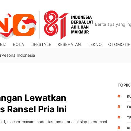
BIZ
BOLA
LIFESTYLE
KESEHATAN
TEKNO
OTOMOTIF
r
Pesona Indonesia
TOPIK
Jangan Lewatkan
#
K
 Ransel Pria Ini
#
F
#
T
-in-1, macam-macam model tas ransel pria ini siap menemani
#
K