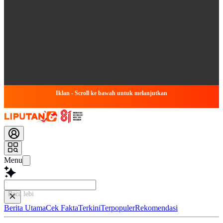
Iklan - Scroll ke bawah untuk melanjutkan
Menu
Baca lebih cepat...
Berita Utama
Cek Fakta
Terkini
Terpopuler
Rekomendasi