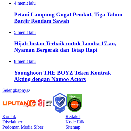
4 menit lalu
Petani Lampung Gugat Pemkot, Tiga Tahun
Banjir Rendam Sawah
5 menit lalu
Hijab Instan Terbaik untuk Lomba 17-an,
Nyaman Bergerak dan Tetap Rapi
8 menit lalu
Younghoon THE BOYZ Teken Kontrak
Akting dengan Namoo Actors
Selengkapnya
Kontak
Redaksi
Disclaimer
Kode Etik
Pedoman Media Siber
Sitemap