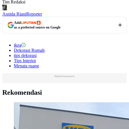
Tim Redaksi
Asnida Riani
Reporter
Add
as a preferred source on Google
ikea
Dekorasi Rumah
tips dekorasi
Tips Interior
Menata ruang
Advertisement
Rekomendasi