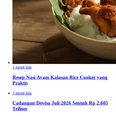
1 menit lalu
Resep Nasi Ayam Kalasan Rice Cooker yang
Praktis
3 menit lalu
Cadangan Devisa Juli 2026 Sentuh Rp 2.605
Triliun