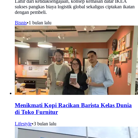
Lahir dari ketidaksengajaan, konsep kemasan datar IKEA
sukses pangkas biaya logistik global sekaligus ciptakan ikatan
dengan pembeli.
Bisnis
•
1 bulan lalu
Menikmati Kopi Racikan Barista Kelas Dunia
di Toko Furnitur
Lifestyle
•
3 bulan lalu