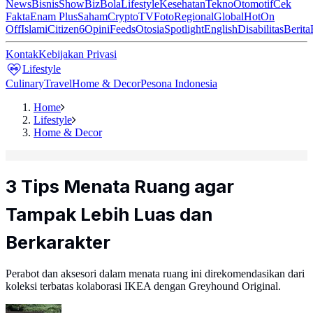
News
Bisnis
ShowBiz
Bola
Lifestyle
Kesehatan
Tekno
Otomotif
Cek
Fakta
Enam Plus
Saham
Crypto
TV
Foto
Regional
Global
Hot
On
Off
Islami
Citizen6
Opini
Feeds
Otosia
Spotlight
English
Disabilitas
Berita
Kontak
Kebijakan Privasi
Lifestyle
Culinary
Travel
Home & Decor
Pesona Indonesia
Home
Lifestyle
Home & Decor
3 Tips Menata Ruang agar
Tampak Lebih Luas dan
Berkarakter
Perabot dan aksesori dalam menata ruang ini direkomendasikan dari
koleksi terbatas kolaborasi IKEA dengan Greyhound Original.