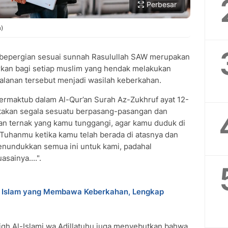
Perbesar
a)
bepergian sesuai sunnah Rasulullah SAW merupakan
urkan bagi setiap muslim yang hendak melakukan
rjalanan tersebut menjadi wasilah keberkahan.
ermaktub dalam Al-Qur’an Surah Az-Zukhruf ayat 12-
iptakan segala sesuatu berpasang-pasangan dan
n ternak yang kamu tunggangi, agar kamu duduk di
Tuhanmu ketika kamu telah berada di atasnya dan
menundukkan semua ini untuk kami, padahal
ainya....".
 Islam yang Membawa Keberkahan, Lengkap
qh Al-Islami wa Adillatuhu juga menyebutkan bahwa