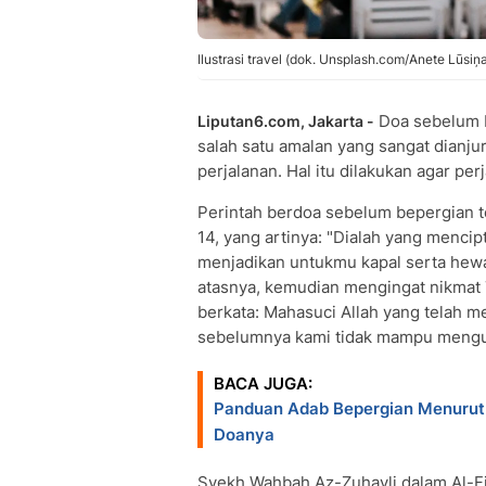
Ilustrasi travel (dok. Unsplash.com/Anete Lūsiņ
Doa sebelum 
Liputan6.com, Jakarta -
salah satu amalan yang sangat dianj
perjalanan. Hal itu dilakukan agar pe
Perintah berdoa sebelum bepergian t
14, yang artinya: "Dialah yang menc
menjadikan untukmu kapal serta hewa
atasnya, kemudian mengingat nikmat 
berkata: Mahasuci Allah yang telah 
sebelumnya kami tidak mampu menguas
BACA JUGA:
Panduan Adab Bepergian Menurut
Doanya
Syekh Wahbah Az-Zuhayli dalam Al-Fi