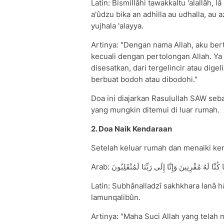
Latin: Bismillâhi tawakkaltu 'alallâh, 
a'ûdzu bika an adhilla au udhalla, au a
yujhala 'alayya.
Artinya: "Dengan nama Allah, aku ber
kecuali dengan pertolongan Allah. Ya
disesatkan, dari tergelincir atau digel
berbuat bodoh atau dibodohi."
Doa ini diajarkan Rasulullah SAW seb
yang mungkin ditemui di luar rumah.
2. Doa Naik Kendaraan
Setelah keluar rumah dan menaiki ken
Arab:  لَهُ مُقْرِنِينَ وَإِنَّا إِلَى رَبِّنَا لَمُنْقَلِبُونَ
Latin: Subhânalladzî sakhkhara lanâ 
lamunqalibûn.
Artinya: "Maha Suci Allah yang telah