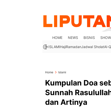
HOME
NEWS
BISNIS
SHOW
ISLAMI
Haji
Ramadan
Jadwal Sholat
Al-Q
Home
Islami
Kumpulan Doa seb
Sunnah Rasulullah
dan Artinya