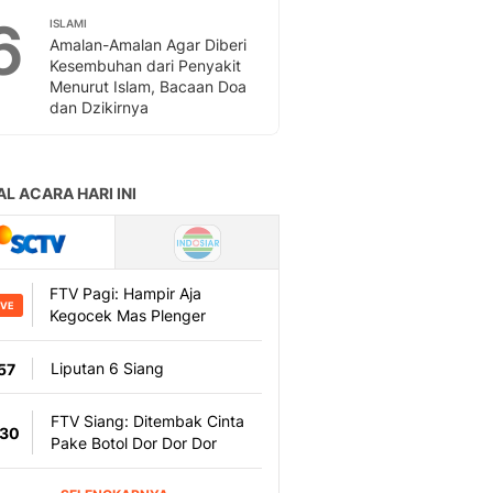
Sport
6
ISLAMI
Berita Bola Terkini, Ja
Amalan-Amalan Agar Diberi
Klasemen, Hasil Liga
Kesembuhan dari Penyakit
Menurut Islam, Bacaan Doa
dan Dzikirnya