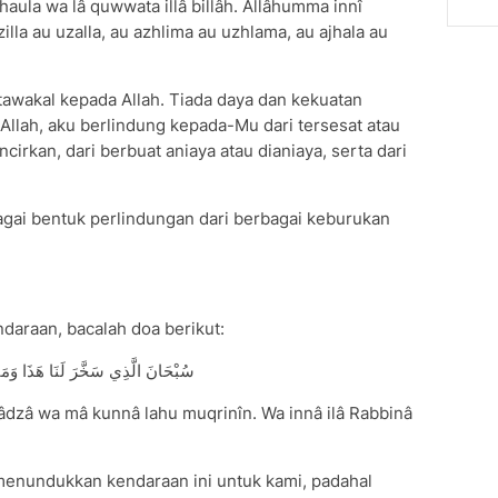
lâ haula wa lâ quwwata illâ billâh. Allâhumma innî
zilla au uzalla, au azhlima au uzhlama, au ajhala au
tawakal kepada Allah. Tiada daya dan kekuatan
 Allah, aku berlindung kepada-Mu dari tersesat atau
incirkan, dari berbuat aniaya atau dianiaya, serta dari
agai bentuk perlindungan dari berbagai keburukan
daraan, bacalah doa berikut:
سُبْحَانَ الَّذِي سَخَّرَ لَنَا هَذَا وَمَا كُنَّا
hâdzâ wa mâ kunnâ lahu muqrinîn. Wa innâ ilâ Rabbinâ
 menundukkan kendaraan ini untuk kami, padahal