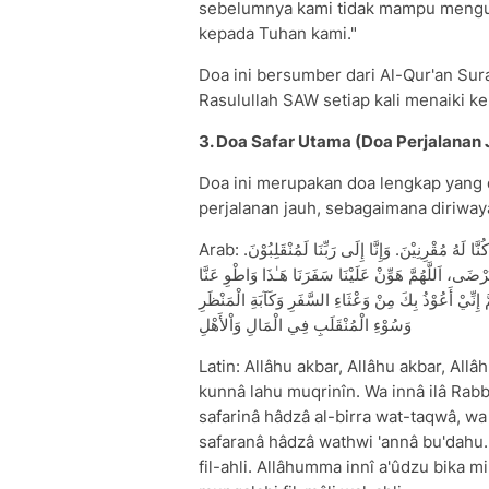
sebelumnya kami tidak mampu mengu
kepada Tuhan kami."
Doa ini bersumber dari Al-Qur'an Sur
Rasulullah SAW setiap kali menaiki k
3. Doa Safar Utama (Doa Perjalanan 
Doa ini merupakan doa lengkap yang 
perjalanan jauh, sebagaimana diriwa
Arab: اَللَّهُ أَكْبَرُ، اَللَّهُ أَكْبَرُ، اَللَّهُ أَكْبَرُ، سُبْحَانَ الَّذِيْ سَخَّرَ لَنَا هَـٰذَا وَمَا كُنَّا لَهُ مُقْرِنِيْنَ. وَإِنَّا إِلَى رَبِّنَا لَمُنْقَلِبُوْنَ.
َرْضَى، اَللَّهُمَّ هَوِّنْ عَلَيْنَا سَفَرَنَا هَـٰذَا وَاطْوِ عَنَّا
 إِنِّيْ أَعُوْذُ بِكَ مِنْ وَعْثَاءِ السَّفَرِ وَكَآبَةِ الْمَنْظَرِ
وَسُوْءِ الْمُنْقَلَبِ فِي الْمَالِ وَاْلأَهْلِ
Latin: Allâhu akbar, Allâhu akbar, Al
kunnâ lahu muqrinîn. Wa innâ ilâ Rabb
safarinâ hâdzâ al-birra wat-taqwâ, wa
safaranâ hâdzâ wathwi 'annâ bu'dahu. 
fil-ahli. Allâhumma innî a'ûdzu bika mi