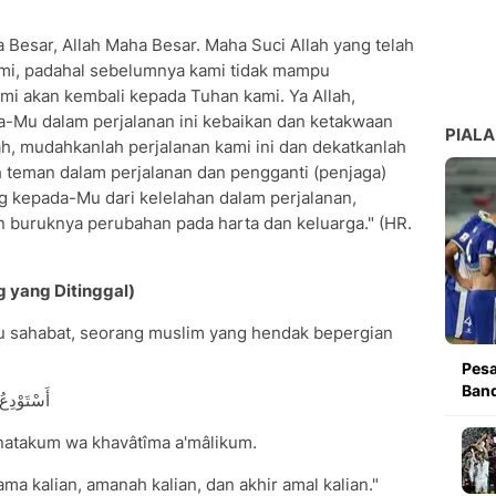
a Besar, Allah Maha Besar. Maha Suci Allah yang telah
mi, padahal sebelumnya kami tidak mampu
i akan kembali kepada Tuhan kami. Ya Allah,
Mu dalam perjalanan ini kebaikan dan ketakwaan
PIALA
lah, mudahkanlah perjalanan kami ini dan dekatkanlah
h teman dalam perjalanan dan pengganti (penjaga)
ng kepada-Mu dari kelelahan dalam perjalanan,
buruknya perubahan pada harta dan keluarga." (HR.
g yang Ditinggal)
u sahabat, seorang muslim yang hendak bepergian
Pesa
Band
أَسْتَوْدِعُ ا
ânatakum wa khavâtîma a'mâlikum.
ama kalian, amanah kalian, dan akhir amal kalian."