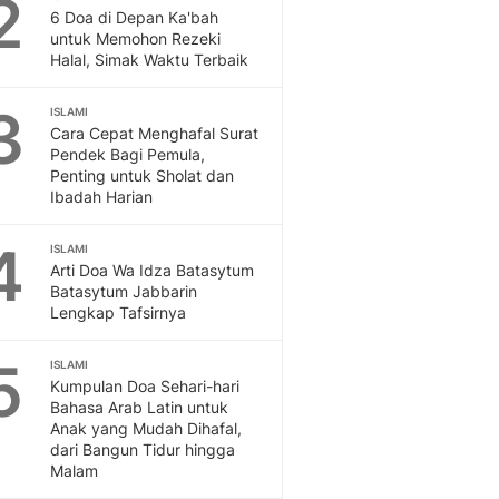
2
Feeds
6 Doa di Depan Ka'bah
untuk Memohon Rezeki
Feeds Liputan6: Kumpul
Halal, Simak Waktu Terbaik
Terbaru Harian
Otosia
3
ISLAMI
Otosia
Cara Cepat Menghafal Surat
Spotlight
Pendek Bagi Pemula,
Berita Terkini, Kabar Te
Penting untuk Sholat dan
Dan Dunia - Liputan6.
Ibadah Harian
English
4
Exploring Knowledge, T
ISLAMI
Arti Doa Wa Idza Batasytum
En.Liputan6.com
Batasytum Jabbarin
Disabilitas
Lengkap Tafsirnya
Disabilitas Berita Terkini
Harian, Berita Terbaru,
5
ISLAMI
Berita
Kumpulan Doa Sehari-hari
Berita Hari Ini Politik,
Bahasa Arab Latin untuk
Health
Anak yang Mudah Dihafal,
dari Bangun Tidur hingga
Kabar Berita Terbaru D
Malam
Diet, Herbal Terbaik