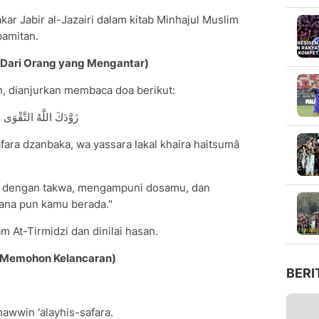
ar Jabir al-Jazairi dalam kitab Minhajul Muslim
pamitan.
(Dari Orang yang Mengantar)
, dianjurkan membaca doa berikut:
زَوَّدَكَ اللَّهُ التَّقْوَى وَ
fara dzanbaka, wa yassara lakal khaira haitsumâ
u dengan takwa, mengampuni dosamu, dan
na pun kamu berada."
am At-Tirmidzi dan dinilai hasan.
 (Memohon Kelancaran)
BERI
hawwin 'alayhis-safara.