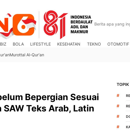
BIZ
BOLA
LIFESTYLE
KESEHATAN
TEKNO
OTOMOTIF
ur'an
Murottal Al-Qur'an
TOPIK
elum Bepergian Sesuai
#
R
 SAW Teks Arab, Latin
#
R
#
D
#
K