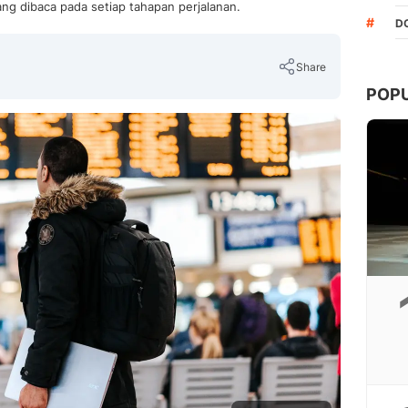
ng dibaca pada setiap tahapan perjalanan.
#
D
Share
POP
Copy Link