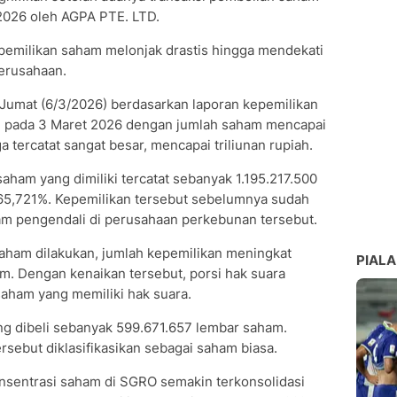
2026 oleh AGPA PTE. LTD.
pemilikan saham melonjak drastis hingga mendekati
erusahaan.
 Jumat (6/3/2026) berdasarkan laporan kepemilikan
an pada 3 Maret 2026 dengan jumlah saham mencapai
ga tercatat sangat besar, mencapai triliunan rupiah.
aham yang dimiliki tercatat sebanyak 1.195.217.500
 65,721%. Kepemilikan tersebut sebelumnya sudah
 pengendali di perusahaan perkebunan tersebut.
aham dilakukan, jumlah kepemilikan meningkat
PIALA
am. Dengan kenaikan tersebut, porsi hak suara
saham yang memiliki hak suara.
ng dibeli sebanyak 599.671.657 lembar saham.
rsebut diklasifikasikan sebagai saham biasa.
nsentrasi saham di SGRO semakin terkonsolidasi