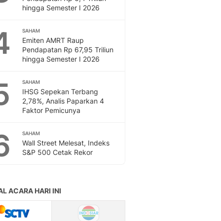
Feeds
hingga Semester I 2026
Feeds Liputan6: Kumpul
4
Terbaru Harian
SAHAM
Emiten AMRT Raup
Otosia
Pendapatan Rp 67,95 Triliun
Otosia
hingga Semester I 2026
Spotlight
Berita Terkini, Kabar Te
5
SAHAM
Dan Dunia - Liputan6.
IHSG Sepekan Terbang
English
2,78%, Analis Paparkan 4
Exploring Knowledge, T
Faktor Pemicunya
En.Liputan6.com
6
Disabilitas
SAHAM
Wall Street Melesat, Indeks
Disabilitas Berita Terkini
S&P 500 Cetak Rekor
Harian, Berita Terbaru,
Berita
Berita Hari Ini Politik,
Health
Kabar Berita Terbaru D
Diet, Herbal Terbaik