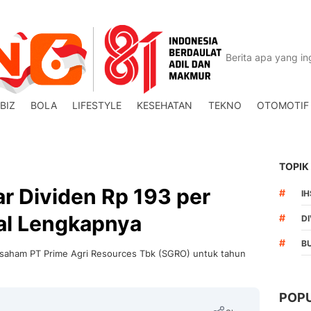
BIZ
BOLA
LIFESTYLE
KESEHATAN
TEKNO
OTOMOTIF
TOPIK
r Dividen Rp 193 per
#
I
al Lengkapnya
#
DI
#
B
n saham PT Prime Agri Resources Tbk (SGRO) untuk tahun
POP