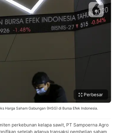
Perbesar
ks Harga Saham Gabungan (IHSG) di Bursa Efek Indonesia.
miten perkebunan kelapa sawit, PT Sampoerna Agro
nifikan setelah adanya transaksi pembelian saham