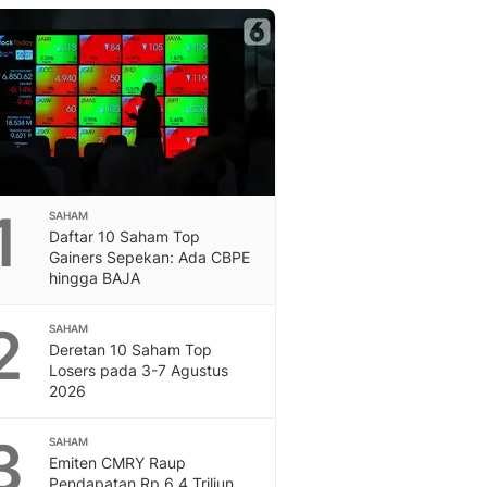
Berita Daerah Dan Peri
Terbaru
Global
Berita Internasional, Sa
Inspiratif, Unik, Dan M
Hot
Hot Liputan6.com Menya
Dan Terbaru
On Off
1
SAHAM
On Off Liputan6: Sinop
Daftar 10 Saham Top
& Berita Bisnis Digital
Gainers Sepekan: Ada CBPE
hingga BAJA
Islami
Berita & Kajian Islami
2
Hikmah - Liputan6
SAHAM
Deretan 10 Saham Top
Citizen6
Losers pada 3-7 Agustus
Berita Citizen6 - Medi
2026
Liputan6.com
Opini
3
SAHAM
Opini Liputan6: Analis
Emiten CMRY Raup
Pandang Dan Perspekti
Pendapatan Rp 6,4 Triliun