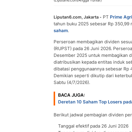
(Liputan6.com/Angga Yuniar)
PT
Prime Agr
Liputan6.com, Jakarta -
tahun buku 2025 sebesar Rp 350,99 mi
saham
.
Perseroan membagikan dividen sesu
(RUPST) pada 26 Juni 2026. Persero
Desember 2025 untuk membagikan divi
diatribusikan kepada entitas induk se
dibatasi penggunaannya sebesar Rp 4,2
Demikian seperti dikutip dari keterbuk
Sabtu (4/7/2026).
BACA JUGA:
Deretan 10 Saham Top Losers pad
Berikut jadwal pembagian dividen pe
Tanggal efektif pada 26 Juni 2026