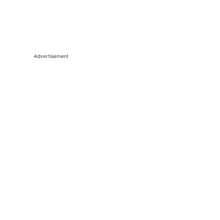
Advertisement