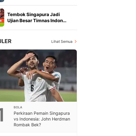
Feeds
Feeds Liputan6: Kumpul
Tembok Singapura Jadi
Terbaru Harian
Ujian Besar Timnas Indon…
Otosia
Otosia
Spotlight
ULER
Lihat Semua
Berita Terkini, Kabar Te
Dan Dunia - Liputan6.
English
Exploring Knowledge, T
En.Liputan6.com
Disabilitas
Disabilitas Berita Terkini
Harian, Berita Terbaru,
Berita
1
BOLA
Berita Hari Ini Politik,
Perkiraan Pemain Singapura
Health
vs Indonesia: John Herdman
Kabar Berita Terbaru D
Rombak Bek?
Diet, Herbal Terbaik