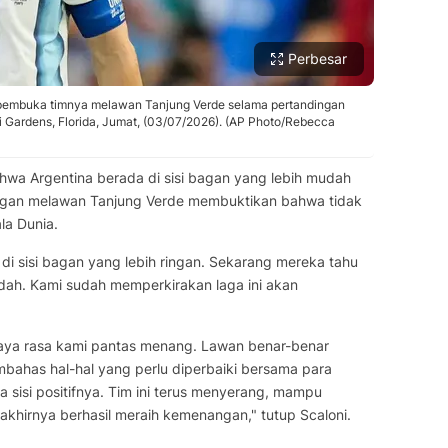
Perbesar
 pembuka timnya melawan Tanjung Verde selama pertandingan
i Gardens, Florida, Jumat, (03/07/2026). (AP Photo/Rebecca
wa Argentina berada di sisi bagan yang lebih mudah
ingan melawan Tanjung Verde membuktikan bahwa tidak
la Dunia.
i sisi bagan yang lebih ringan. Sekarang mereka tahu
ah. Kami sudah memperkirakan laga ini akan
 saya rasa kami pantas menang. Lawan benar-benar
bahas hal-hal yang perlu diperbaiki bersama para
a sisi positifnya. Tim ini terus menyerang, mampu
akhirnya berhasil meraih kemenangan," tutup Scaloni.