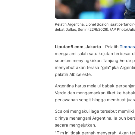
Pelatih Argentina, Lionel Scaloni,saat pertandi
dekat Dallas, Senin (22/6/2026). (AP Photo/Juli
Liputan6.com, Jakarta -
Pelatih
Timnas
mengalami salah satu kejutan terbesar 
sebelum menyingkirkan Tanjung Verde 
menyebut akan terasa "gila" jika Argent
pelatih Albiceleste.
Argentina harus melalui babak perpanj
Verde dan mengamankan tiket ke babak 1
perlawanan sengit hingga membuat juara
Scaloni mengakui laga tersebut memilik
dirinya menangani Argentina. Ia pun ber
secara mengejutkan.
"Tim ini tidak pernah menyerah. Akan te