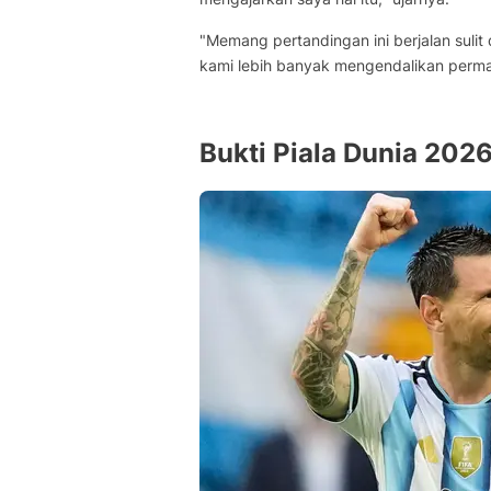
"Memang pertandingan ini berjalan sulit
kami lebih banyak mengendalikan perma
Bukti Piala Dunia 2026 