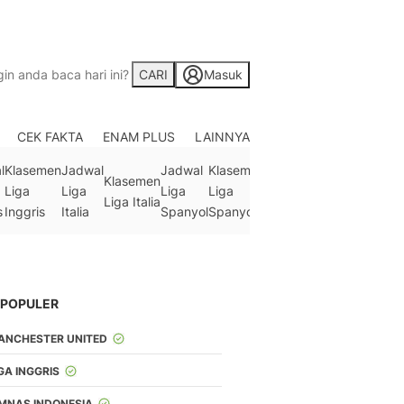
CARI
Masuk
CEK FAKTA
ENAM PLUS
LAINNYA
Saham
l
Klasemen
Jadwal
Jadwal
Klasemen
Jadwal
Klasemen
Jadwa
Berita Saham, Investas
Klasemen
Liga
Liga
Liga
Liga
Liga
Liga
Liga
Indonesia
Liga Italia
s
Inggris
Italia
Spanyol
Spanyol
Prancis
Prancis
Jerma
Crypto
Berita Crypto Hari Ini
TV
Kumpulan Video Berita
Liputan Berita Terkini
 POPULER
Foto
ANCHESTER UNITED
Galeri Photo Menarik B
Di Liputan6.com
GA INGGRIS
Regional
IMNAS INDONESIA