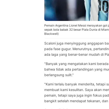
Pemain Argentina Lionel Messi merayakan gol
sepak bola babak 32 besar Piala Dunia di Miam
Blackwell)
Scaloni juga menyinggung anggapan bah
pada fase gugur. Menurutnya, pertand
ada laga yang benar-benar mudah di Pia
"Banyak yang mengatakan kami berada d
bahwa tidak ada pertandingan yang mud
berlangsung sulit."
"Kami terlalu banyak menderita, tetapi
membuat kami kesulitan. Saya akan mem
pemain, tetapi saya juga ingin fokus pad
bangkit setelah mendapat tekanan, dan 