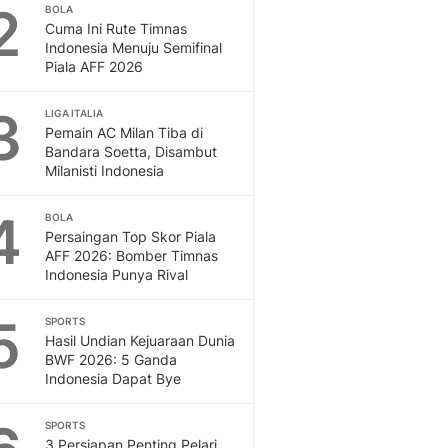
Sport
2
BOLA
Berita Bola Terkini, Ja
Cuma Ini Rute Timnas
Indonesia Menuju Semifinal
Klasemen, Hasil Liga
Piala AFF 2026
3
LIGA ITALIA
Pemain AC Milan Tiba di
Bandara Soetta, Disambut
Milanisti Indonesia
4
BOLA
Persaingan Top Skor Piala
AFF 2026: Bomber Timnas
Indonesia Punya Rival
5
SPORTS
Hasil Undian Kejuaraan Dunia
BWF 2026: 5 Ganda
Indonesia Dapat Bye
SPORTS
3 Persiapan Penting Pelari