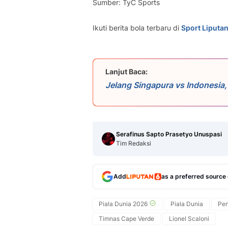
Sumber: TyC Sports
Ikuti berita bola terbaru di
Sport Liputa
Lanjut Baca:
Jelang Singapura vs Indonesia,
Serafinus Sapto Prasetyo Unuspasi
Tim Redaksi
Add
as a preferred source
Piala Dunia 2026
Piala Dunia
Pen
Timnas Cape Verde
Lionel Scaloni