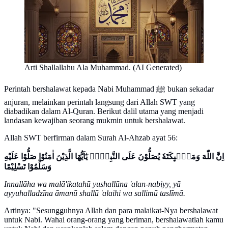
Arti Shallallahu Ala Muhammad. (AI Generated)
Perintah bershalawat kepada Nabi Muhammad ﷺ bukan sekadar
anjuran, melainkan perintah langsung dari Allah SWT yang
diabadikan dalam Al-Quran. Berikut dalil utama yang menjadi
landasan kewajiban seorang mukmin untuk bershalawat.
Allah SWT berfirman dalam Surah Al-Ahzab ayat 56:
اِنَّ اللّٰهَ وَمَلٰۤىِٕكَتَهٗ يُصَلُّوْنَ عَلَى النَّبِيِّۗ يٰٓاَيُّهَا الَّذِيْنَ اٰمَنُوْا صَلُّوْا عَلَيْهِ
وَسَلِّمُوْا تَسْلِيْمًا
Innallāha wa malā'ikatahū yushallūna 'alan-nabiyy, yā
ayyuhalladzīna āmanū shallū 'alaihi wa sallimū taslīmā.
Artinya: "Sesungguhnya Allah dan para malaikat-Nya bershalawat
untuk Nabi. Wahai orang-orang yang beriman, bershalawatlah kamu