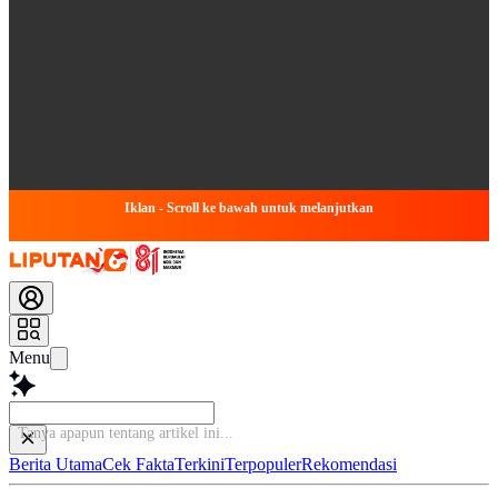
Iklan - Scroll ke bawah untuk melanjutkan
Menu
Ba
Berita Utama
Cek Fakta
Terkini
Terpopuler
Rekomendasi