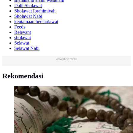
shallallahu alaihi wasallam
Dalil Shalawat
Sholawat Ibrahimiyah
Sholawat Nabi
keutamaan bersholawat
Feeds
Relevant
sholawat
Selawat
Selawat Nabi
Advertisement
Rekomendasi