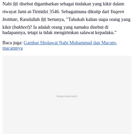
Nabi ﷺ disebut digambarkan sebagai tindakan yang kikir dalam
riwayat Jami at-Tirmidzi 3546. Sebagaimana dikutip dari
Yaqeen
Institute
, Rasulullah ﷺ bertanya, "Tahukah kalian siapa orang yang
kikir (
bakheel
)? Ia adalah orang yang namaku disebut di
hadapannya, tetapi ia tidak mengirimkan salawat kepadaku."
Baca juga:
Gambar Sholawat Nabi Muhammad dan Macam-
macamnya
Advertisement