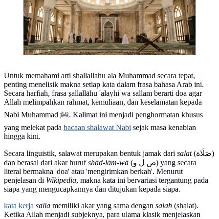
Untuk memahami arti shallallahu ala Muhammad secara tepat,
penting menelisik makna setiap kata dalam frasa bahasa Arab ini.
Secara harfiah, frasa ṣallallāhu 'alayhi wa sallam berarti doa agar
Allah melimpahkan rahmat, kemuliaan, dan keselamatan kepada
Nabi Muhammad ﷺ. Kalimat ini menjadi penghormatan khusus
yang melekat pada
bacaan shalawat Nabi
sejak masa kenabian
hingga kini.
Secara linguistik, salawat merupakan bentuk jamak dari
salat
(صَلَاة)
dan berasal dari akar huruf
shād-lām-wā
(ص ل و) yang secara
literal bermakna 'doa' atau 'mengirimkan berkah'. Menurut
penjelasan di
Wikipedia
, makna kata ini bervariasi tergantung pada
siapa yang mengucapkannya dan ditujukan kepada siapa.
kata kerja
salla
memiliki akar yang sama dengan
salah
(shalat).
Ketika Allah menjadi subjeknya, para ulama klasik menjelaskan