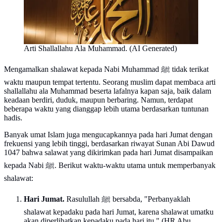
Arti Shallallahu Ala Muhammad. (AI Generated)
Mengamalkan shalawat kepada Nabi Muhammad ﷺ tidak terikat
waktu maupun tempat tertentu. Seorang muslim dapat membaca arti
shallallahu ala Muhammad beserta lafalnya kapan saja, baik dalam
keadaan berdiri, duduk, maupun berbaring. Namun, terdapat
beberapa waktu yang dianggap lebih utama berdasarkan tuntunan
hadis.
Banyak umat Islam juga mengucapkannya pada hari Jumat dengan
frekuensi yang lebih tinggi, berdasarkan riwayat Sunan Abi Dawud
1047 bahwa salawat yang dikirimkan pada hari Jumat disampaikan
kepada Nabi ﷺ. Berikut waktu-waktu utama untuk memperbanyak
shalawat:
Hari Jumat.
Rasulullah ﷺ bersabda, "Perbanyaklah
shalawat kepadaku pada hari Jumat, karena shalawat umatku
akan diperlihatkan kepadaku pada hari itu." (HR Abu