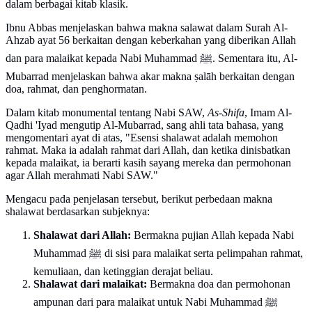
dalam berbagai kitab klasik.
Ibnu Abbas menjelaskan bahwa makna salawat dalam Surah Al-
Ahzab ayat 56 berkaitan dengan keberkahan yang diberikan Allah
dan para malaikat kepada Nabi Muhammad ﷺ. Sementara itu, Al-
Mubarrad menjelaskan bahwa akar makna ṣalāh berkaitan dengan
doa, rahmat, dan penghormatan.
Dalam kitab monumental tentang Nabi SAW,
As-Shifa
, Imam Al-
Qadhi 'Iyad mengutip Al-Mubarrad, sang ahli tata bahasa, yang
mengomentari ayat di atas, "Esensi shalawat adalah memohon
rahmat. Maka ia adalah rahmat dari Allah, dan ketika dinisbatkan
kepada malaikat, ia berarti kasih sayang mereka dan permohonan
agar Allah merahmati Nabi SAW."
Mengacu pada penjelasan tersebut, berikut perbedaan makna
shalawat berdasarkan subjeknya:
Shalawat dari Allah:
Bermakna pujian Allah kepada Nabi
Muhammad ﷺ di sisi para malaikat serta pelimpahan rahmat,
kemuliaan, dan ketinggian derajat beliau.
Shalawat dari malaikat:
Bermakna doa dan permohonan
ampunan dari para malaikat untuk Nabi Muhammad ﷺ