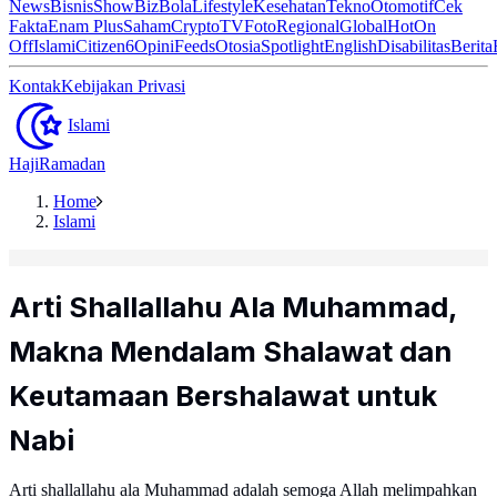
News
Bisnis
ShowBiz
Bola
Lifestyle
Kesehatan
Tekno
Otomotif
Cek
Fakta
Enam Plus
Saham
Crypto
TV
Foto
Regional
Global
Hot
On
Off
Islami
Citizen6
Opini
Feeds
Otosia
Spotlight
English
Disabilitas
Berita
Kontak
Kebijakan Privasi
Islami
Haji
Ramadan
Home
Islami
Arti Shallallahu Ala Muhammad,
Makna Mendalam Shalawat dan
Keutamaan Bershalawat untuk
Nabi
Arti shallallahu ala Muhammad adalah semoga Allah melimpahkan