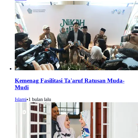
Kemenag Fasilitasi Ta'aruf Ratusan Muda-
Mudi
Islami
•
1 bulan lalu