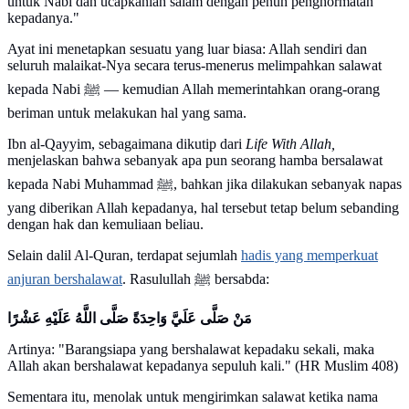
untuk Nabi dan ucapkanlah salam dengan penuh penghormatan
kepadanya."
Ayat ini menetapkan sesuatu yang luar biasa: Allah sendiri dan
seluruh malaikat-Nya secara terus-menerus melimpahkan salawat
kepada Nabi ﷺ — kemudian Allah memerintahkan orang-orang
beriman untuk melakukan hal yang sama.
Ibn al-Qayyim, sebagaimana dikutip dari
Life With Allah,
menjelaskan bahwa sebanyak apa pun seorang hamba bersalawat
kepada Nabi Muhammad ﷺ, bahkan jika dilakukan sebanyak napas
yang diberikan Allah kepadanya, hal tersebut tetap belum sebanding
dengan hak dan kemuliaan beliau.
Selain dalil Al-Quran, terdapat sejumlah
hadis yang memperkuat
anjuran bershalawat
. Rasulullah ﷺ bersabda:
مَنْ صَلَّى عَلَيَّ وَاحِدَةً صَلَّى اللَّهُ عَلَيْهِ عَشْرًا
Artinya: "Barangsiapa yang bershalawat kepadaku sekali, maka
Allah akan bershalawat kepadanya sepuluh kali." (HR Muslim 408)
Sementara itu, menolak untuk mengirimkan salawat ketika nama