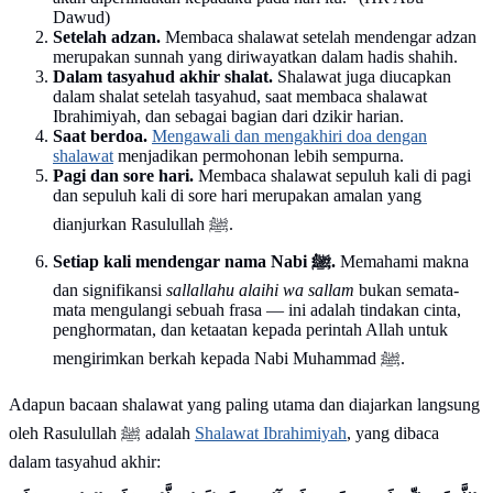
Dawud)
Setelah adzan.
Membaca shalawat setelah mendengar adzan
merupakan sunnah yang diriwayatkan dalam hadis shahih.
Dalam tasyahud akhir shalat.
Shalawat juga diucapkan
dalam shalat setelah tasyahud, saat membaca shalawat
Ibrahimiyah, dan sebagai bagian dari dzikir harian.
Saat berdoa.
Mengawali dan mengakhiri doa dengan
shalawat
menjadikan permohonan lebih sempurna.
Pagi dan sore hari.
Membaca shalawat sepuluh kali di pagi
dan sepuluh kali di sore hari merupakan amalan yang
dianjurkan Rasulullah ﷺ.
Setiap kali mendengar nama Nabi ﷺ.
Memahami makna
dan signifikansi
sallallahu alaihi wa sallam
bukan semata-
mata mengulangi sebuah frasa — ini adalah tindakan cinta,
penghormatan, dan ketaatan kepada perintah Allah untuk
mengirimkan berkah kepada Nabi Muhammad ﷺ.
Adapun bacaan shalawat yang paling utama dan diajarkan langsung
oleh Rasulullah ﷺ adalah
Shalawat Ibrahimiyah
, yang dibaca
dalam tasyahud akhir: