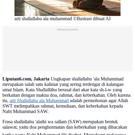
arti shallallahu ala muhammad ©Ilustrasi dibuat AI
Advertisement
Liputan6.com, Jakarta
Ungkapan shallallahu 'ala Muhammad
merupakan salah satu kalimat yang sering terdengar di kalangan
umat Islam. Kata Shallallāhu berasal dari akar kata sh-l-w yang
berkaitan dengan makna doa, rahmat, dan keberkahan. Oleh karena
itu,
arti Shallallahu ala Muhammad
adalah permohonan agar Allah
SWT melimpahkan rahmat, kemuliaan, dan keberkahan kepada
Nabi Muhammad SAW.
Frasa shallallahu 'alaihi wa sallam (SAW) merupakan bentuk
salawat, yaitu doa penghormatan dan keberkahan yang dibacakan
ketika nama Nabi Muhammad ﷺ disebut. Memahami maknanya