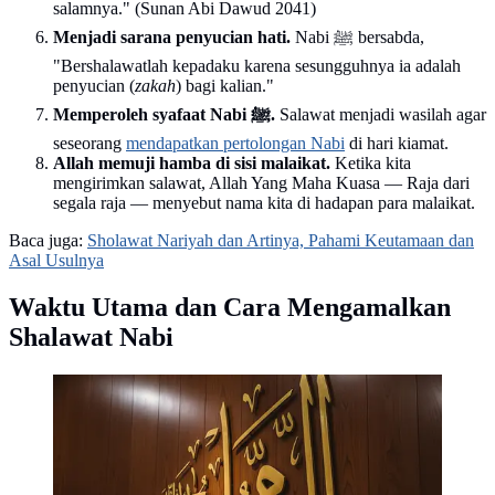
salamnya." (Sunan Abi Dawud 2041)
Menjadi sarana penyucian hati.
Nabi ﷺ bersabda,
"Bershalawatlah kepadaku karena sesungguhnya ia adalah
penyucian (
zakah
) bagi kalian."
Memperoleh syafaat Nabi ﷺ.
Salawat menjadi wasilah agar
seseorang
mendapatkan pertolongan Nabi
di hari kiamat.
Allah memuji hamba di sisi malaikat.
Ketika kita
mengirimkan salawat, Allah Yang Maha Kuasa — Raja dari
segala raja — menyebut nama kita di hadapan para malaikat.
Baca juga:
Sholawat Nariyah dan Artinya, Pahami Keutamaan dan
Asal Usulnya
Waktu Utama dan Cara Mengamalkan
Shalawat Nabi