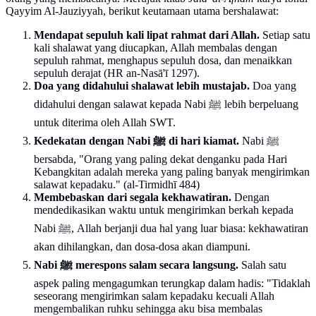
Qayyim Al-Jauziyyah, berikut keutamaan utama bershalawat:
Mendapat sepuluh kali lipat rahmat dari Allah.
Setiap satu
kali shalawat yang diucapkan, Allah membalas dengan
sepuluh rahmat, menghapus sepuluh dosa, dan menaikkan
sepuluh derajat (HR an-Nasā'ī 1297).
Doa yang didahului shalawat lebih mustajab.
Doa yang
didahului dengan salawat kepada Nabi ﷺ lebih berpeluang
untuk diterima oleh Allah SWT.
Nabi ﷺ
Kedekatan dengan Nabi ﷺ di hari kiamat.
bersabda, "Orang yang paling dekat denganku pada Hari
Kebangkitan adalah mereka yang paling banyak mengirimkan
salawat kepadaku." (al-Tirmidhī 484)
Membebaskan dari segala kekhawatiran.
Dengan
mendedikasikan waktu untuk mengirimkan berkah kepada
Nabi ﷺ, Allah berjanji dua hal yang luar biasa: kekhawatiran
akan dihilangkan, dan dosa-dosa akan diampuni.
Nabi ﷺ merespons salam secara langsung.
Salah satu
aspek paling mengagumkan terungkap dalam hadis: "Tidaklah
seseorang mengirimkan salam kepadaku kecuali Allah
mengembalikan ruhku sehingga aku bisa membalas