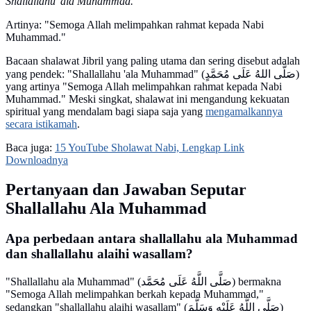
Shallallāhu 'alā Muhammad.
Artinya: "Semoga Allah melimpahkan rahmat kepada Nabi
Muhammad."
Bacaan shalawat Jibril yang paling utama dan sering disebut adalah
yang pendek: "Shallallahu 'ala Muhammad" (صَلَّى اللهُ عَلَى مُحَمَّدٍ)
yang artinya "Semoga Allah melimpahkan rahmat kepada Nabi
Muhammad." Meski singkat, shalawat ini mengandung kekuatan
spiritual yang mendalam bagi siapa saja yang
mengamalkannya
secara istikamah
.
Baca juga:
15 YouTube Sholawat Nabi, Lengkap Link
Downloadnya
Pertanyaan dan Jawaban Seputar
Shallallahu Ala Muhammad
Apa perbedaan antara shallallahu ala Muhammad
dan shallallahu alaihi wasallam?
"Shallallahu ala Muhammad" (صَلَّى اللَّهُ عَلَى مُحَمَّد) bermakna
"Semoga Allah melimpahkan berkah kepada Muhammad,"
sedangkan "shallallahu alaihi wasallam" (صَلَّى اللَّهُ عَلَيْهِ وَسَلَّمَ)