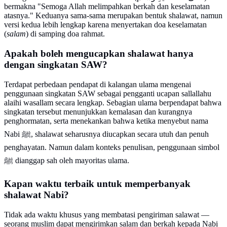
bermakna "Semoga Allah melimpahkan berkah dan keselamatan
atasnya." Keduanya sama-sama merupakan bentuk shalawat, namun
versi kedua lebih lengkap karena menyertakan doa keselamatan
(
salam
) di samping doa rahmat.
Apakah boleh mengucapkan shalawat hanya
dengan singkatan SAW?
Terdapat perbedaan pendapat di kalangan ulama mengenai
penggunaan singkatan SAW sebagai pengganti ucapan sallallahu
alaihi wasallam secara lengkap. Sebagian ulama berpendapat bahwa
singkatan tersebut menunjukkan kemalasan dan kurangnya
penghormatan, serta menekankan bahwa ketika menyebut nama
Nabi ﷺ, shalawat seharusnya diucapkan secara utuh dan penuh
penghayatan. Namun dalam konteks penulisan, penggunaan simbol
ﷺ dianggap sah oleh mayoritas ulama.
Kapan waktu terbaik untuk memperbanyak
shalawat Nabi?
Tidak ada waktu khusus yang membatasi pengiriman salawat —
seorang muslim dapat mengirimkan salam dan berkah kepada Nabi