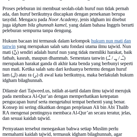
Proses peleburan ini membuat seolah-olah huruf nun tidak pernah
ada, dan huruf berikutnya diucapkan dengan penekanan berupa
tasydid. Mengacu pada
Noor Academy
, jenis idgham ini disebut
juga
idgham bila ghunnah kamel
, yang dalam bahasa Inggris berarti
peleburan sempurna tanpa dengung.
Hukum bacaan ini termasuk dalam kelompok
hukum nun mati dan
tanwin
yang merupakan salah satu fondasi utama ilmu tajwid. Nun
mati (نْ) sendiri adalah huruf nun yang tidak memiliki harakat, baik
fathah, kasrah, maupun dhammah. Sementara tanwin (ـًـ / ـٍـ / ـٌـ)
merupakan harakat ganda di akhir kata benda yang berbunyi seperti
nun mati. Ketika salah satu dari keduanya bertemu dengan huruf
lam (ل) atau ra (ر) di awal kata berikutnya, maka berlakulah hukum
idgham bilaghunnah.
Dilansir dari Tajweed.us, istilah at-tartil dalam ilmu tajwid merujuk
pada membaca Al-Qur’an dengan memperhatikan ketepatan
pengucapan huruf serta mengetahui tempat berhenti yang benar.
Konsep ini sering dikaitkan dengan penjelasan Ali bin Abi Thalib
RA mengenai pentingnya membaca Al-Qur’an secara teratur, jelas,
dan sesuai kaidah tajwid.
Pernyataan tersebut menegaskan bahwa setiap Muslim perlu
memahami kaidah tajwid, termasuk idgham bilaghunnah, agar