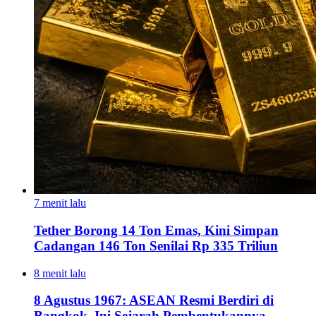
7 menit lalu
Tether Borong 14 Ton Emas, Kini Simpan
Cadangan 146 Ton Senilai Rp 335 Triliun
8 menit lalu
8 Agustus 1967: ASEAN Resmi Berdiri di
Bangkok, Ini Sejarah Pembentukannya