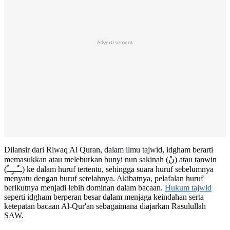
Advertisement
Dilansir dari Riwaq Al Quran, dalam ilmu tajwid, idgham berarti
memasukkan atau meleburkan bunyi nun sakinah (نْ) atau tanwin
(ــًــٍــٌ) ke dalam huruf tertentu, sehingga suara huruf sebelumnya
menyatu dengan huruf setelahnya. Akibatnya, pelafalan huruf
berikutnya menjadi lebih dominan dalam bacaan.
Hukum tajwid
seperti idgham berperan besar dalam menjaga keindahan serta
ketepatan bacaan Al-Qur'an sebagaimana diajarkan Rasulullah
SAW.