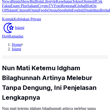
News
Bisnis
ShowBiz
Bola
Lifestyle
Kesehatan
Tekno
Otomotif
Cek
Fakta
Enam Plus
Saham
Crypto
TV
Foto
Regional
Global
Hot
On
Off
Islami
Citizen6
Opini
Feeds
Otosia
Spotlight
English
Disabilitas
Berita
Kontak
Kebijakan Privasi
Islami
Haji
Ramadan
Home
Islami
Nun Mati Ketemu Idgham
Bilaghunnah Artinya Melebur
Tanpa Dengung, Ini Penjelasan
Lengkapnya
Nun mati ketemu idgham bilaghunnah artinya melebur tanpa