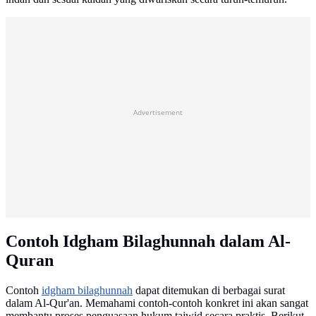
Advertisement
Contoh Idgham Bilaghunnah dalam Al-
Quran
Contoh
idgham bilaghunnah
dapat ditemukan di berbagai surat
dalam Al-Qur'an. Memahami contoh-contoh konkret ini akan sangat
membantu proses penguasaan hukum tajwid secara praktis. Berikut