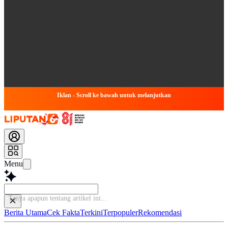
Iklan - Scroll ke bawah untuk melanjutkan
Menu
Ba
Berita Utama
Cek Fakta
Terkini
Terpopuler
Rekomendasi