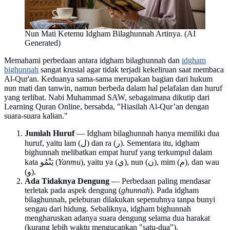
Nun Mati Ketemu Idgham Bilaghunnah Artinya. (AI
Generated)
Memahami perbedaan antara idgham bilaghunnah dan
idgham
bighunnah
sangat krusial agar tidak terjadi kekeliruan saat membaca
Al-Qur'an. Keduanya sama-sama merupakan bagian dari hukum
nun mati dan tanwin, namun berbeda dalam hal pelafalan dan huruf
yang terlibat. Nabi Muhammad SAW, sebagaimana dikutip dari
Learning Quran Online, bersabda, "Hiasilah Al-Qur’an dengan
suara-suara kalian."
Jumlah Huruf
— Idgham bilaghunnah hanya memiliki dua
huruf, yaitu lam (ل) dan ra (ر). Sementara itu, idgham
bighunnah melibatkan empat huruf yang terkumpul dalam
kata يَنْمُو (
Yanmu
), yaitu ya (ي), nun (ن), mim (م), dan wau
(و).
Ada Tidaknya Dengung
— Perbedaan paling mendasar
terletak pada aspek dengung (
ghunnah
). Pada idgham
bilaghunnah, peleburan dilakukan sepenuhnya tanpa bunyi
sengau dari hidung. Sebaliknya, idgham bighunnah
mengharuskan adanya suara dengung selama dua harakat
(kurang lebih waktu mengucapkan "satu-dua").