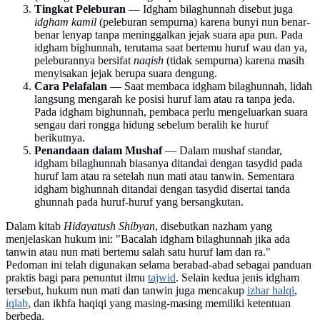
Tingkat Peleburan
— Idgham bilaghunnah disebut juga
idgham kamil
(peleburan sempurna) karena bunyi nun benar-
benar lenyap tanpa meninggalkan jejak suara apa pun. Pada
idgham bighunnah, terutama saat bertemu huruf wau dan ya,
peleburannya bersifat
naqish
(tidak sempurna) karena masih
menyisakan jejak berupa suara dengung.
Cara Pelafalan
— Saat membaca idgham bilaghunnah, lidah
langsung mengarah ke posisi huruf lam atau ra tanpa jeda.
Pada idgham bighunnah, pembaca perlu mengeluarkan suara
sengau dari rongga hidung sebelum beralih ke huruf
berikutnya.
Penandaan dalam Mushaf
— Dalam mushaf standar,
idgham bilaghunnah biasanya ditandai dengan tasydid pada
huruf lam atau ra setelah nun mati atau tanwin. Sementara
idgham bighunnah ditandai dengan tasydid disertai tanda
ghunnah pada huruf-huruf yang bersangkutan.
Dalam kitab
Hidayatush Shibyan
, disebutkan nazham yang
menjelaskan hukum ini: "Bacalah idgham bilaghunnah jika ada
tanwin atau nun mati bertemu salah satu huruf lam dan ra."
Pedoman ini telah digunakan selama berabad-abad sebagai panduan
praktis bagi para penuntut ilmu
tajwid
. Selain kedua jenis idgham
tersebut, hukum nun mati dan tanwin juga mencakup
izhar halqi
,
iqlab
, dan ikhfa haqiqi yang masing-masing memiliki ketentuan
berbeda.