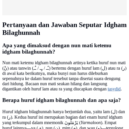
Pertanyaan dan Jawaban Seputar Idgham
Bilaghunnah
Apa yang dimaksud dengan nun mati ketemu
idgham bilaghunnah?
Nun mati ketemu idgham bilaghunnah artinya ketika huruf nun mati
(نْ) atau tanwin (ـًـ / ـٍـ / ـٌـ) bertemu dengan huruf lam (ل) atau ra (ر)
di awal kata berikutnya, maka bunyi nun harus dileburkan
sepenuhnya ke dalam huruf tersebut tanpa disertai suara dengung
dari hidung. Bacaan nun mati seakan hilang dan langsung
digantikan oleh huruf lam atau ra yang diucapkan dengan
tasydid
.
Berapa huruf idgham bilaghunnah dan apa saja?
Huruf idgham bilaghunnah hanya berjumlah dua, yaitu lam (ل) dan
ra (ر). Kedua huruf ini merupakan bagian dari enam huruf idgham
yang terkumpul dalam mnemonik يَرْمَلُونَ (
Yarmaloon
). Empat
huruf lainnya—ya (ي), nun (ن), mim (م), dan wau (و)—tergolong