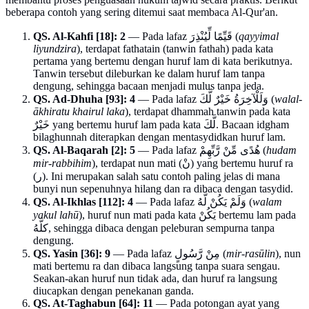
beberapa contoh yang sering ditemui saat membaca Al-Qur'an.
QS. Al-Kahfi [18]: 2
— Pada lafaz قَيِّمًا لِّيُنْذِرَ (
qayyimal
liyundzira
), terdapat fathatain (tanwin fathah) pada kata
pertama yang bertemu dengan huruf lam di kata berikutnya.
Tanwin tersebut dileburkan ke dalam huruf lam tanpa
dengung, sehingga bacaan menjadi mulus tanpa jeda.
QS. Ad-Dhuha [93]: 4
— Pada lafaz وَلَلْآخِرَةُ خَيْرٌ لَّكَ (
walal-
ākhiratu khairul laka
), terdapat dhammah tanwin pada kata
خَيْرٌ yang bertemu huruf lam pada kata لَّكَ. Bacaan idgham
bilaghunnah diterapkan dengan mentasydidkan huruf lam.
QS. Al-Baqarah [2]: 5
— Pada lafaz هُدًى مِّنْ رَّبِّهِمْ (
hudam
mir-rabbihim
), terdapat nun mati (نْ) yang bertemu huruf ra
(ر). Ini merupakan salah satu contoh paling jelas di mana
bunyi nun sepenuhnya hilang dan ra dibaca dengan tasydid.
QS. Al-Ikhlas [112]: 4
— Pada lafaz وَلَمْ يَكُنْ لَّهُ (
walam
yakul lahū
), huruf nun mati pada kata يَكُنْ bertemu lam pada
كلَّهُ, sehingga dibaca dengan peleburan sempurna tanpa
dengung.
QS. Yasin [36]: 9
— Pada lafaz مِنْ رَّسُولٍ (
mir-rasūlin
), nun
mati bertemu ra dan dibaca langsung tanpa suara sengau.
Seakan-akan huruf nun tidak ada, dan huruf ra langsung
diucapkan dengan penekanan ganda.
QS. At-Taghabun [64]: 11
— Pada potongan ayat yang