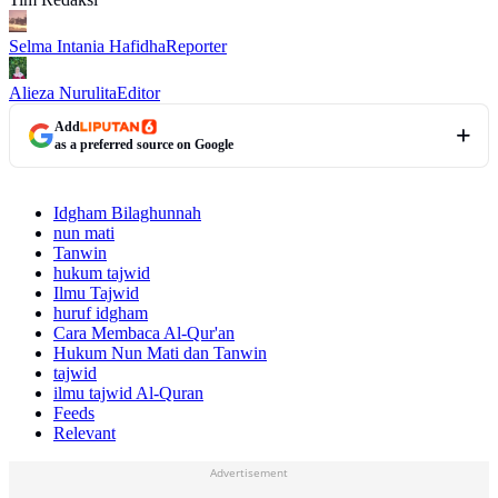
Selma Intania Hafidha
Reporter
Alieza Nurulita
Editor
Add
as a preferred source on Google
Idgham Bilaghunnah
nun mati
Tanwin
hukum tajwid
Ilmu Tajwid
huruf idgham
Cara Membaca Al-Qur'an
Hukum Nun Mati dan Tanwin
tajwid
ilmu tajwid Al-Quran
Feeds
Relevant
Advertisement