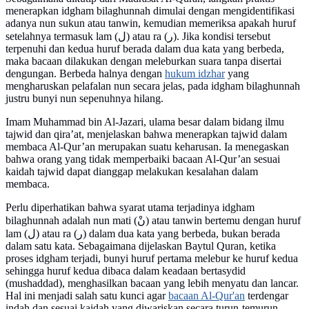
menerapkan idgham bilaghunnah dimulai dengan mengidentifikasi
adanya nun sukun atau tanwin, kemudian memeriksa apakah huruf
setelahnya termasuk lam (ل) atau ra (ر). Jika kondisi tersebut
terpenuhi dan kedua huruf berada dalam dua kata yang berbeda,
maka bacaan dilakukan dengan meleburkan suara tanpa disertai
dengungan. Berbeda halnya dengan
hukum idzhar
yang
mengharuskan pelafalan nun secara jelas, pada idgham bilaghunnah
justru bunyi nun sepenuhnya hilang.
Imam Muhammad bin Al-Jazari, ulama besar dalam bidang ilmu
tajwid dan qira’at, menjelaskan bahwa menerapkan tajwid dalam
membaca Al-Qur’an merupakan suatu keharusan. Ia menegaskan
bahwa orang yang tidak memperbaiki bacaan Al-Qur’an sesuai
kaidah tajwid dapat dianggap melakukan kesalahan dalam
membaca.
Perlu diperhatikan bahwa syarat utama terjadinya idgham
bilaghunnah adalah nun mati (نْ) atau tanwin bertemu dengan huruf
lam (ل) atau ra (ر) dalam dua kata yang berbeda, bukan berada
dalam satu kata. Sebagaimana dijelaskan Baytul Quran, ketika
proses idgham terjadi, bunyi huruf pertama melebur ke huruf kedua
sehingga huruf kedua dibaca dalam keadaan bertasydid
(mushaddad), menghasilkan bacaan yang lebih menyatu dan lancar.
Hal ini menjadi salah satu kunci agar
bacaan Al-Qur'an
terdengar
indah dan sesuai kaidah yang diwariskan secara turun-temurun.