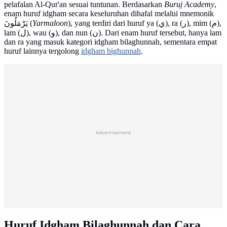
pelafalan Al-Qur'an sesuai tuntunan. Berdasarkan
Buruj Academy
,
enam huruf idgham secara keseluruhan dihafal melalui mnemonik
يَرْمَلُونَ (
Yarmaloon
), yang terdiri dari huruf ya (ي), ra (ر), mim (م),
lam (ل), wau (و), dan nun (ن). Dari enam huruf tersebut, hanya lam
dan ra yang masuk kategori idgham bilaghunnah, sementara empat
huruf lainnya tergolong
idgham bighunnah
.
Advertisement
Huruf Idgham Bilaghunnah dan Cara