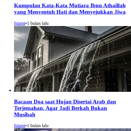
Kumpulan Kata-Kata Mutiara Ibnu Athaillah
yang Menyentuh Hati dan Menyejukkan Jiwa
Islami
•
1 bulan lalu
Bacaan Doa saat Hujan Disertai Arab dan
Terjemahan, Agar Jadi Berkah Bukan
Musibah
Islami
•
1 bulan lalu