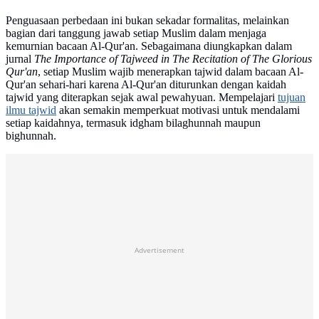
Penguasaan perbedaan ini bukan sekadar formalitas, melainkan
bagian dari tanggung jawab setiap Muslim dalam menjaga
kemurnian bacaan Al-Qur'an. Sebagaimana diungkapkan dalam
jurnal
The Importance of Tajweed in The Recitation of The Glorious
Qur'an
, setiap Muslim wajib menerapkan tajwid dalam bacaan Al-
Qur'an sehari-hari karena Al-Qur'an diturunkan dengan kaidah
tajwid yang diterapkan sejak awal pewahyuan. Mempelajari
tujuan
ilmu tajwid
akan semakin memperkuat motivasi untuk mendalami
setiap kaidahnya, termasuk idgham bilaghunnah maupun
bighunnah.
Advertisement