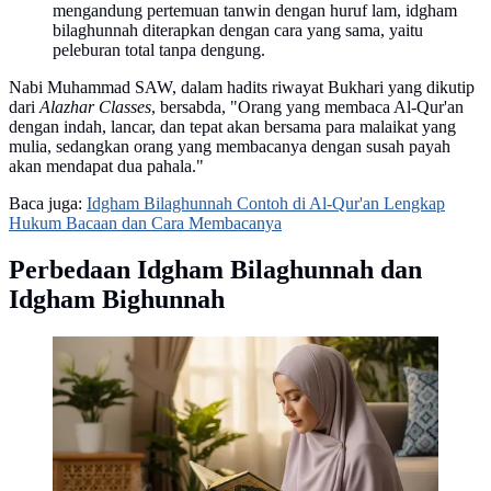
mengandung pertemuan tanwin dengan huruf lam, idgham
bilaghunnah diterapkan dengan cara yang sama, yaitu
peleburan total tanpa dengung.
Nabi Muhammad SAW, dalam hadits riwayat Bukhari yang dikutip
dari
Alazhar Classes
, bersabda, "Orang yang membaca Al-Qur'an
dengan indah, lancar, dan tepat akan bersama para malaikat yang
mulia, sedangkan orang yang membacanya dengan susah payah
akan mendapat dua pahala."
Baca juga:
Idgham Bilaghunnah Contoh di Al-Qur'an Lengkap
Hukum Bacaan dan Cara Membacanya
Perbedaan Idgham Bilaghunnah dan
Idgham Bighunnah