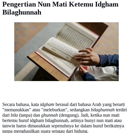
Pengertian Nun Mati Ketemu Idgham
Bilaghunnah
Ilustrasi membaca Al-Qur'an. (Foto oleh Alena Darmel:
https://www.pexels.com/id-id/foto/tangan-gadis-duduk-
dalam-ruangan-8164742/)
Secara bahasa, kata
idgham
berasal dari bahasa Arab yang berarti
"memasukkan" atau "meleburkan", sedangkan
bilaghunnah
terdiri
dari
bila
(tanpa) dan
ghunnah
(dengung). Jadi, ketika nun mati
bertemu huruf idgham bilaghunnah, artinya bunyi nun mati atau
tanwin harus dimasukkan sepenuhnya ke dalam huruf berikutnya
tanpa menghasilkan suara sengau dari hidung.