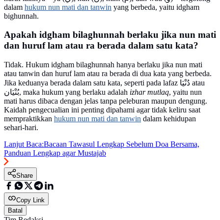
dalam
hukum nun mati dan tanwin
yang berbeda, yaitu idgham
bighunnah.
Apakah idgham bilaghunnah berlaku jika nun mati
dan huruf lam atau ra berada dalam satu kata?
Tidak. Hukum idgham bilaghunnah hanya berlaku jika nun mati
atau tanwin dan huruf lam atau ra berada di dua kata yang berbeda.
Jika keduanya berada dalam satu kata, seperti pada lafaz دُنْيَا atau
بُنْيَان, maka hukum yang berlaku adalah
izhar mutlaq
, yaitu nun
mati harus dibaca dengan jelas tanpa peleburan maupun dengung.
Kaidah pengecualian ini penting dipahami agar tidak keliru saat
mempraktikkan
hukum nun mati dan tanwin
dalam kehidupan
sehari-hari.
Lanjut Baca:
Bacaan Tawasul Lengkap Sebelum Doa Bersama,
Panduan Lengkap agar Mustajab
Share
Copy Link
Batal
Tim Redaksi