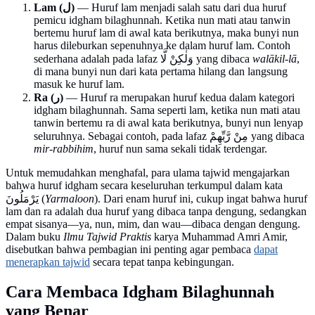
Lam (ل)
— Huruf lam menjadi salah satu dari dua huruf
pemicu idgham bilaghunnah. Ketika nun mati atau tanwin
bertemu huruf lam di awal kata berikutnya, maka bunyi nun
harus dileburkan sepenuhnya ke dalam huruf lam. Contoh
sederhana adalah pada lafaz وَلٰكِنْ لَّا yang dibaca
walākil-lā
,
di mana bunyi nun dari kata pertama hilang dan langsung
masuk ke huruf lam.
Ra (ر)
— Huruf ra merupakan huruf kedua dalam kategori
idgham bilaghunnah. Sama seperti lam, ketika nun mati atau
tanwin bertemu ra di awal kata berikutnya, bunyi nun lenyap
seluruhnya. Sebagai contoh, pada lafaz مِنْ رَّبِّهِمْ yang dibaca
mir-rabbihim
, huruf nun sama sekali tidak terdengar.
Untuk memudahkan menghafal, para ulama tajwid mengajarkan
bahwa huruf idgham secara keseluruhan terkumpul dalam kata
يَرْمَلُونَ (
Yarmaloon
). Dari enam huruf ini, cukup ingat bahwa huruf
lam dan ra adalah dua huruf yang dibaca tanpa dengung, sedangkan
empat sisanya—ya, nun, mim, dan wau—dibaca dengan dengung.
Dalam buku
Ilmu Tajwid Praktis
karya Muhammad Amri Amir,
disebutkan bahwa pembagian ini penting agar pembaca
dapat
menerapkan tajwid
secara tepat tanpa kebingungan.
Cara Membaca Idgham Bilaghunnah
yang Benar