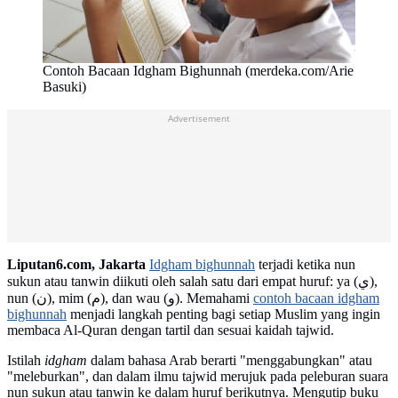
Contoh Bacaan Idgham Bighunnah (merdeka.com/Arie
Basuki)
Advertisement
Liputan6.com, Jakarta
Idgham bighunnah
terjadi ketika nun
sukun atau tanwin diikuti oleh salah satu dari empat huruf: ya (ي),
nun (ن), mim (م), dan wau (و). Memahami
contoh bacaan idgham
bighunnah
menjadi langkah penting bagi setiap Muslim yang ingin
membaca Al-Quran dengan tartil dan sesuai kaidah tajwid.
Istilah
idgham
dalam bahasa Arab berarti "menggabungkan" atau
"meleburkan", dan dalam ilmu tajwid merujuk pada peleburan suara
nun sukun atau tanwin ke dalam huruf berikutnya. Mengutip buku