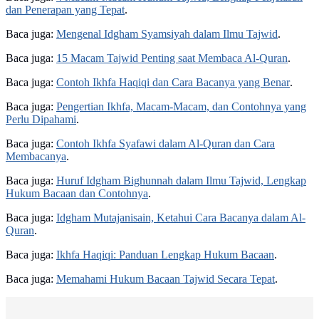
dan Penerapan yang Tepat
.
Baca juga:
Mengenal Idgham Syamsiyah dalam Ilmu Tajwid
.
Baca juga:
15 Macam Tajwid Penting saat Membaca Al-Quran
.
Baca juga:
Contoh Ikhfa Haqiqi dan Cara Bacanya yang Benar
.
Baca juga:
Pengertian Ikhfa, Macam-Macam, dan Contohnya yang
Perlu Dipahami
.
Baca juga:
Contoh Ikhfa Syafawi dalam Al-Quran dan Cara
Membacanya
.
Baca juga:
Huruf Idgham Bighunnah dalam Ilmu Tajwid, Lengkap
Hukum Bacaan dan Contohnya
.
Baca juga:
Idgham Mutajanisain, Ketahui Cara Bacanya dalam Al-
Quran
.
Baca juga:
Ikhfa Haqiqi: Panduan Lengkap Hukum Bacaan
.
Baca juga:
Memahami Hukum Bacaan Tajwid Secara Tepat
.