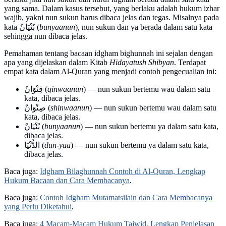
yang sama. Dalam kasus tersebut, yang berlaku adalah hukum izhar
wajib, yakni nun sukun harus dibaca jelas dan tegas. Misalnya pada
kata بُنْيَانٌ (
bunyaanun
), nun sukun dan ya berada dalam satu kata
sehingga nun dibaca jelas.
Pemahaman tentang bacaan idgham bighunnah ini sejalan dengan
apa yang dijelaskan dalam Kitab
Hidayatush Shibyan
. Terdapat
empat kata dalam Al-Quran yang menjadi contoh pengecualian ini:
قِنْوَانٌ (
qinwaanun
) — nun sukun bertemu wau dalam satu
kata, dibaca jelas.
صِنْوَانٌ (
shinwaanun
) — nun sukun bertemu wau dalam satu
kata, dibaca jelas.
بُنْيَانٌ (
bunyaanun
) — nun sukun bertemu ya dalam satu kata,
dibaca jelas.
الدُّنْيَا (
dun-yaa
) — nun sukun bertemu ya dalam satu kata,
dibaca jelas.
Baca juga:
Idgham Bilaghunnah Contoh di Al-Quran, Lengkap
Hukum Bacaan dan Cara Membacanya
.
Baca juga:
Contoh Idgham Mutamatsilain dan Cara Membacanya
yang Perlu Diketahui
.
Baca juga:
4 Macam-Macam Hukum Tajwid, Lengkap Penjelasan