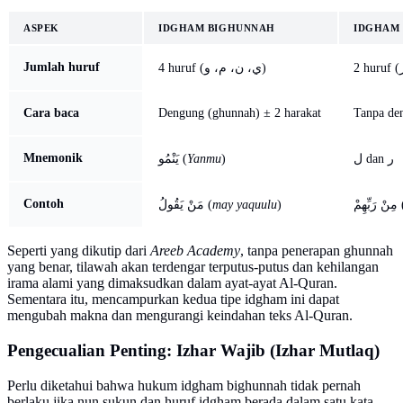
ASPEK
IDGHAM BIGHUNNAH
IDGHAM
Jumlah huruf
4 huruf (ي، ن، م، و)
Cara baca
Dengung (ghunnah) ± 2 harakat
Tanpa de
Mnemonik
يَنْمُو (
Yanmu
)
ل dan ر
Contoh
مَنْ يَقُولُ (
may yaquulu
)
 رَبِّهِمْ
Seperti yang dikutip dari
Areeb Academy
, tanpa penerapan ghunnah
yang benar, tilawah akan terdengar terputus-putus dan kehilangan
irama alami yang dimaksudkan dalam ayat-ayat Al-Quran.
Sementara itu, mencampurkan kedua tipe idgham ini dapat
mengubah makna dan mengurangi keindahan teks Al-Quran.
Pengecualian Penting: Izhar Wajib (Izhar Mutlaq)
Perlu diketahui bahwa hukum idgham bighunnah tidak pernah
berlaku jika nun sukun dan huruf idgham berada dalam satu kata