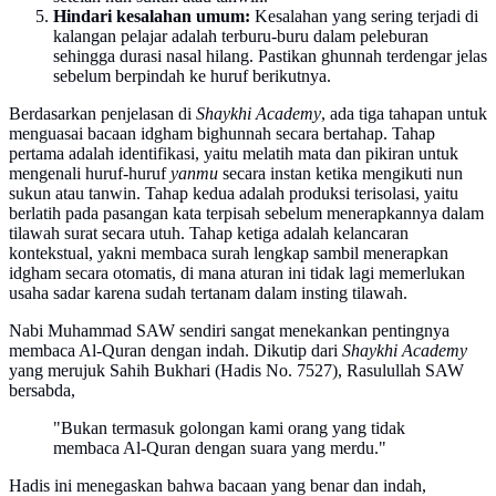
Hindari kesalahan umum:
Kesalahan yang sering terjadi di
kalangan pelajar adalah terburu-buru dalam peleburan
sehingga durasi nasal hilang. Pastikan ghunnah terdengar jelas
sebelum berpindah ke huruf berikutnya.
Berdasarkan penjelasan di
Shaykhi Academy
, ada tiga tahapan untuk
menguasai bacaan idgham bighunnah secara bertahap. Tahap
pertama adalah identifikasi, yaitu melatih mata dan pikiran untuk
mengenali huruf-huruf
yanmu
secara instan ketika mengikuti nun
sukun atau tanwin. Tahap kedua adalah produksi terisolasi, yaitu
berlatih pada pasangan kata terpisah sebelum menerapkannya dalam
tilawah surat secara utuh. Tahap ketiga adalah kelancaran
kontekstual, yakni membaca surah lengkap sambil menerapkan
idgham secara otomatis, di mana aturan ini tidak lagi memerlukan
usaha sadar karena sudah tertanam dalam insting tilawah.
Nabi Muhammad SAW sendiri sangat menekankan pentingnya
membaca Al-Quran dengan indah. Dikutip dari
Shaykhi Academy
yang merujuk Sahih Bukhari (Hadis No. 7527), Rasulullah SAW
bersabda,
"Bukan termasuk golongan kami orang yang tidak
membaca Al-Quran dengan suara yang merdu."
Hadis ini menegaskan bahwa bacaan yang benar dan indah,