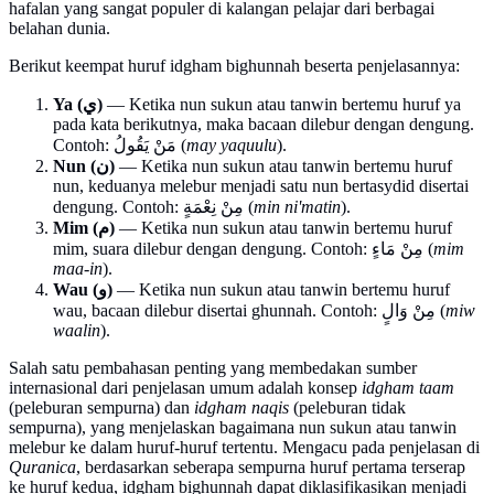
hafalan yang sangat populer di kalangan pelajar dari berbagai
belahan dunia.
Berikut keempat huruf idgham bighunnah beserta penjelasannya:
Ya (ي)
— Ketika nun sukun atau tanwin bertemu huruf ya
pada kata berikutnya, maka bacaan dilebur dengan dengung.
Contoh: مَنْ يَقُولُ (
may yaquulu
).
Nun (ن)
— Ketika nun sukun atau tanwin bertemu huruf
nun, keduanya melebur menjadi satu nun bertasydid disertai
dengung. Contoh: مِنْ نِعْمَةٍ (
min ni'matin
).
Mim (م)
— Ketika nun sukun atau tanwin bertemu huruf
mim, suara dilebur dengan dengung. Contoh: مِنْ مَاءٍ (
mim
maa-in
).
Wau (و)
— Ketika nun sukun atau tanwin bertemu huruf
wau, bacaan dilebur disertai ghunnah. Contoh: مِنْ وَالٍ (
miw
waalin
).
Salah satu pembahasan penting yang membedakan sumber
internasional dari penjelasan umum adalah konsep
idgham taam
(peleburan sempurna) dan
idgham naqis
(peleburan tidak
sempurna), yang menjelaskan bagaimana nun sukun atau tanwin
melebur ke dalam huruf-huruf tertentu. Mengacu pada penjelasan di
Quranica
, berdasarkan seberapa sempurna huruf pertama terserap
ke huruf kedua, idgham bighunnah dapat diklasifikasikan menjadi