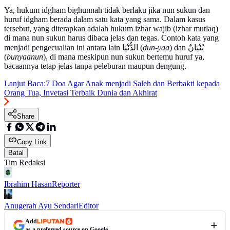
Ya, hukum idgham bighunnah tidak berlaku jika nun sukun dan
huruf idgham berada dalam satu kata yang sama. Dalam kasus
tersebut, yang diterapkan adalah hukum izhar wajib (izhar mutlaq)
di mana nun sukun harus dibaca jelas dan tegas. Contoh kata yang
menjadi pengecualian ini antara lain الدُّنْيَا (
dun-yaa
) dan بُنْيَانٌ
(
bunyaanun
), di mana meskipun nun sukun bertemu huruf ya,
bacaannya tetap jelas tanpa peleburan maupun dengung.
Lanjut Baca:
7 Doa Agar Anak menjadi Saleh dan Berbakti kepada
Orang Tua, Invetasi Terbaik Dunia dan Akhirat
Share
Copy Link
Batal
Tim Redaksi
Ibrahim Hasan
Reporter
Anugerah Ayu Sendari
Editor
Add
as a preferred source on Google