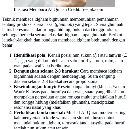
Ilustrasi Membaca Al Qur’an Credit: freepik.com
Teknik membaca idgham bighunnah membutuhkan pemahaman
tentang produksi suara nasal (
ghunnah
) yang tepat. Suara ghunnah
harus beresonansi dari rongga hidung, bukan dari tenggorokan,
sehingga berbeda secara jelas dari idgham tanpa ghunnah. Berikut
langkah-langkah dan panduan membaca idgham bighunnah dengan
benar:
Identifikasi pola:
Kenali posisi nun sukun (نْ) atau tanwin (ـًـ
, ـٍـ , ـٌـ) yang diikuti oleh salah satu huruf ya, nun, mim, atau
wau pada awal kata berikutnya.
Dengungkan selama 2-3 harakat:
Cara membaca idgham
bighunnah adalah dengan mendengung. Suara dengung
ditahan selama 2-3 harakat secara proporsional.
Keseimbangan bunyi:
Keseimbangan bunyi (khusus Ya dan
Wau): Khusus pada huruf ya dan wau, suara yang dihasilkan
merupakan perpaduan antara rongga mulut (melafalkan huruf)
dan rongga hidung (melafalkan ghunnah), menciptakan
resonansi nasal yang khas
Perhatikan tanda mushaf:
Mushaf Al-Quran modern sering
kali menyertakan kode warna atau simbol khusus untuk
menandai hukum idgham, termasuk tanda tasydid pada huruf
setelah nun sukun atau tanwin.