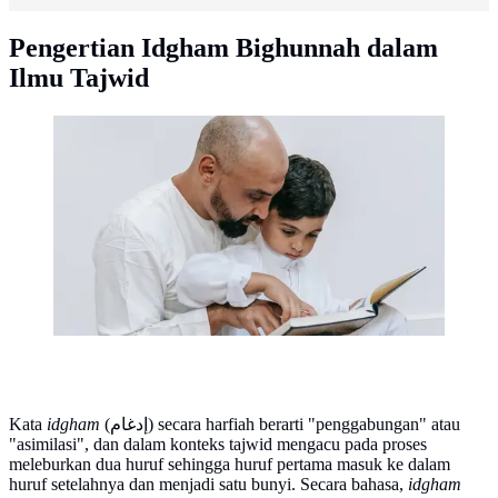
Pengertian Idgham Bighunnah dalam
Ilmu Tajwid
Ilustrasi Islami, muslim, mengaji, membaca Al-Qur'an.
(Foto oleh Timur Weber: https://www.pexels.com/id-
id/foto/duduk-anak-orang-tua-membaca-9127593/)
Kata
idgham
(إدغام) secara harfiah berarti "penggabungan" atau
"asimilasi", dan dalam konteks tajwid mengacu pada proses
meleburkan dua huruf sehingga huruf pertama masuk ke dalam
huruf setelahnya dan menjadi satu bunyi. Secara bahasa,
idgham