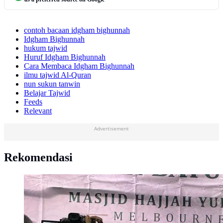
contoh bacaan idgham bighunnah
Idgham Bighunnah
hukum tajwid
Huruf Idgham Bighunnah
Cara Membaca Idgham Bighunnah
ilmu tajwid Al-Quran
nun sukun tanwin
Belajar Tajwid
Feeds
Relevant
Advertisement
Rekomendasi