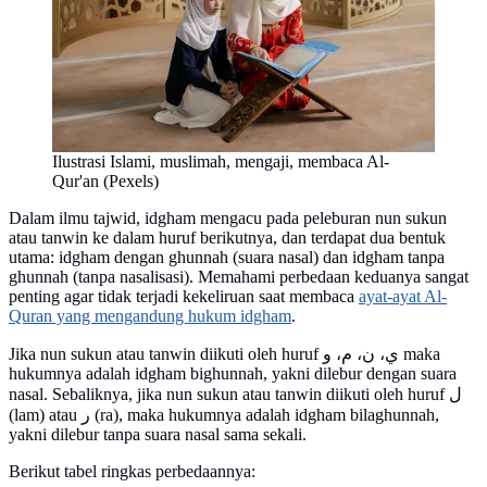
Ilustrasi Islami, muslimah, mengaji, membaca Al-
Qur'an (Pexels)
Dalam ilmu tajwid, idgham mengacu pada peleburan nun sukun
atau tanwin ke dalam huruf berikutnya, dan terdapat dua bentuk
utama: idgham dengan ghunnah (suara nasal) dan idgham tanpa
ghunnah (tanpa nasalisasi). Memahami perbedaan keduanya sangat
penting agar tidak terjadi kekeliruan saat membaca
ayat-ayat Al-
Quran yang mengandung hukum idgham
.
Jika nun sukun atau tanwin diikuti oleh huruf ي، ن، م، و maka
hukumnya adalah idgham bighunnah, yakni dilebur dengan suara
nasal. Sebaliknya, jika nun sukun atau tanwin diikuti oleh huruf ل
(lam) atau ر (ra), maka hukumnya adalah idgham bilaghunnah,
yakni dilebur tanpa suara nasal sama sekali.
Berikut tabel ringkas perbedaannya: