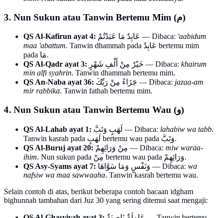
3. Nun Sukun atau Tanwin Bertemu Mim (م)
QS Al-Kafirun ayat 4:
عَابِدٌ مَا عَبَدْتُمْ — Dibaca:
'aabidum
maa 'abattum
. Tanwin dhammah pada عَابِدٌ bertemu mim
pada مَا.
QS Al-Qadr ayat 3:
خَيْرٌ مِنْ أَلْفِ شَهْرٍ — Dibaca:
khairum
min alfi syahrin
. Tanwin dhammah bertemu mim.
QS An-Naba ayat 36:
جَزَاءً مِنْ رَبِّكَ — Dibaca:
jazaa-am
mir rabbika
. Tanwin fathah bertemu mim.
4. Nun Sukun atau Tanwin Bertemu Wau (و)
QS Al-Lahab ayat 1:
لَهَبٍ وَتَبَّ — Dibaca:
lahabiw wa tabb
.
Tanwin kasrah pada لَهَبٍ bertemu wau pada وَتَبَّ.
QS Al-Buruj ayat 20:
مِنْ وَرَائِهِمْ — Dibaca:
miw waraa-
ihim
. Nun sukun pada مِنْ bertemu wau pada وَرَائِهِمْ.
QS Asy-Syams ayat 7:
وَنَفْسٍ وَمَا سَوَّاهَا — Dibaca:
wa
nafsiw wa maa sawwaaha
. Tanwin kasrah bertemu wau.
Selain contoh di atas, berikut beberapa contoh bacaan idgham
bighunnah tambahan dari Juz 30 yang sering ditemui saat mengaji:
QS Al-Ghasyiyah ayat 3:
عَامِلَةٌ نَاصِبَةٌ — Tanwin bertemu