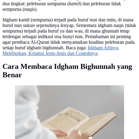
dua tingkat: peleburan sempurna (
kamil
) dan peleburan tidak
sempurna (
naqis
).
Idgham kamil (sempurna) terjadi pada huruf nun dan mim, di mana
huruf nun sukun sepenuhnya lenyap. Sementara idgham naqis (tidak
sempurna) terjadi pada huruf ya dan wau, di mana ghunnah tetap
terdengar sebagai indikasi sisa bunyi nun. Pemahaman ini penting
agar pembaca Al-Quran tidak menyamakan kualitas peleburan pada
setiap huruf idgham bighunnah. Baca juga:
Idgham Artinya
Meleburkan, Ketahui Jenis-Jenis dan Contohnya
.
Cara Membaca Idgham Bighunnah yang
Benar