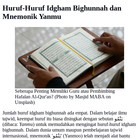
Huruf-Huruf Idgham Bighunnah dan
Mnemonik Yanmu
Seberapa Penting Memiliki Guru atau Pembimbing
Hafalan Al-Qur'an? (Photo by Masjid MABA on
Unsplash)
Jumlah huruf idgham bighunnah ada empat. Dalam belajar ilmu
tajwid, keempat huruf itu biasa disingkat dengan sebutan يَنْمُو
(dibaca:
Yanmu
) untuk memudahkan mengingat huruf-huruf idgham
bighunnah. Dalam dunia umum maupun pembelajaran tajwid
internasional, mnemonik 'يَنْمُو' (Yanmoo) telah menjadi alat bantu