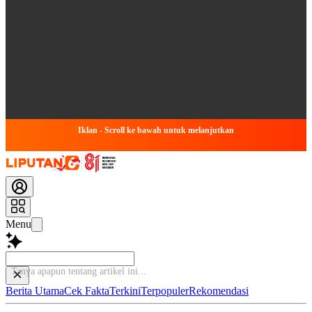
Iklan - Scroll ke bawah untuk melanjutkan
Menu
Ba
Berita Utama
Cek Fakta
Terkini
Terpopuler
Rekomendasi