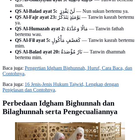
nun.
QS Al-Balad ayat 5:
لَنْ يَقْدِرَ — Nun sukun bertemu ya.
QS Al-Fajr ayat 23:
يَوْمَئِذٍ يَتَذَكَّرُ — Tanwin kasrah bertemu
ya.
QS Al-Humazah ayat 2:
مَالًا وَعَدَّدَهُ — Tanwin fathah
bertemu wau.
QS Al-Fil ayat 5:
كَعَصْفٍ مَأْكُولٍ — Tanwin kasrah bertemu
mim.
QS Al-Balad ayat 20:
نَارٌ مُؤْصَدَةٌ — Tanwin dhammah
bertemu mim.
Baca juga:
Pengertian Idgham Bighunnah, Huruf, Cara Baca, dan
Contohnya
.
Baca juga:
16 Jenis-Jenis Hukum Tajwid, Lengkap dengan
Penjelasan dan Contohnya
.
Perbedaan Idgham Bighunnah dan
Bilaghunnah serta Pengecualiannya