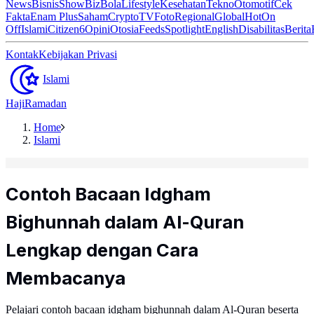
News
Bisnis
ShowBiz
Bola
Lifestyle
Kesehatan
Tekno
Otomotif
Cek
Fakta
Enam Plus
Saham
Crypto
TV
Foto
Regional
Global
Hot
On
Off
Islami
Citizen6
Opini
Otosia
Feeds
Spotlight
English
Disabilitas
Berita
Kontak
Kebijakan Privasi
Islami
Haji
Ramadan
Home
Islami
Contoh Bacaan Idgham
Bighunnah dalam Al-Quran
Lengkap dengan Cara
Membacanya
Pelajari contoh bacaan idgham bighunnah dalam Al-Quran beserta