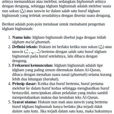
artinya memasukkan atau melebur, sedangkan
bighunnah
artinya
dengan dengung, sehingga idgham bighunnah adalah melebur suara
nun sukun (نْ) atau tanwin ke dalam salah satu huruf idgham
bighunnah yang terletak sesudahnya dengan disertai suara dengung.
Berikut adalah poin-poin mendasar untuk memahami pengertian
idgham bighunnah:
Nama lain:
Idgham bighunnah disebut juga dengan istilah
idgham ma'al ghunnah
.
Definisi teknis:
Hukum ini berlaku ketika nun sukun (نْ) atau
tanwin (ـًـ , ـٍـ , ـٌـ) bertemu dengan salah satu huruf idgham
bighunnah pada huruf setelahnya, lalu dibaca dengan
dengung.
Frekuensi kemunculan:
Idgham bighunnah adalah tipe
idgham yang paling umum ditemukan dalam Al-Quran,
dibaca dengan menahan suara nasal (
ghunnah
) selama kurang
lebih dua hitungan (
harakat
).
Prinsip dasar:
Ketika dua huruf bertemu, huruf pertama
melebur ke dalam huruf kedua sehingga menghasilkan huruf
bertasydid, menciptakan aliran pelafalan yang mulus sambil
mempertahankan makna dan keutuhan teks Al-Quran.
Syarat utama:
Hukum nun mati atau tanwin yang bertemu
huruf idgham bighunnah hanya berlaku jika terjadi
tidak
dalam satu kata
. Jika terjadi dalam satu kata, maka hukumnya