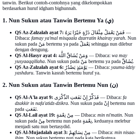
tanwin. Berikut contoh-contohnya yang dikelompokkan
berdasarkan huruf idgham bighunnah.
1. Nun Sukun atau Tanwin Bertemu Ya (ي)
QS Az-Zalzalah ayat 7:
فَمَنْ يَعْمَلْ مِثْقَالَ ذَرَّةٍ خَيْرًا يَرَهُ —
Dibaca:
famay ya'mal misqaala dzarratin khairay yarah
. Nun
sukun pada مَنْ bertemu ya pada يَعْمَلْ sehingga nun dilebur
dengan dengung.
QS Al-Hasyr ayat 4:
وَمَنْ يُشَاقِّ اللَّهَ — Dibaca:
wa may
yusyaaqqillaha
. Nun sukun pada مَنْ bertemu ya pada يُشَاقِّ.
QS Az-Zalzalah ayat 6:
يَوْمَئِذٍ يَصْدُرُ — Dibaca:
yauma-idziy
yashduru
. Tanwin kasrah bertemu huruf ya.
2. Nun Sukun atau Tanwin Bertemu Nun (ن)
QS Al-A'la ayat 9:
فَذَكِّرْ إِنْ نَفَعَتِ الذِّكْرَى — Dibaca:
fa
dzakkir in nafa'atidz-dzikra
. Nun sukun pada إِنْ bertemu nun
pada نَفَعَتِ.
QS Al-Lail ayat 19:
مِنْ نِعْمَةٍ — Dibaca:
min ni'matin
. Nun
sukun pada مِنْ bertemu nun pada نِعْمَةٍ, keduanya melebur
menjadi satu nun bertasydid.
QS Al-Mujadalah ayat 3:
مِنْ نِسَائِهِمْ — Dibaca:
min nisaa-
ihim
. Nun sukun bertemu nun pada kata berikutnya.