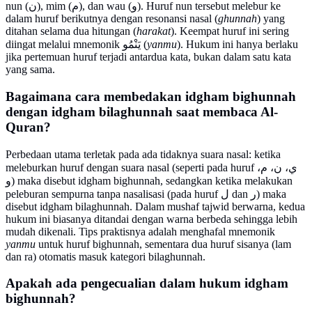
nun (ن), mim (م), dan wau (و). Huruf nun tersebut melebur ke
dalam huruf berikutnya dengan resonansi nasal (
ghunnah
) yang
ditahan selama dua hitungan (
harakat
). Keempat huruf ini sering
diingat melalui mnemonik يَنْمُو (
yanmu
). Hukum ini hanya berlaku
jika pertemuan huruf terjadi antardua kata, bukan dalam satu kata
yang sama.
Bagaimana cara membedakan idgham bighunnah
dengan idgham bilaghunnah saat membaca Al-
Quran?
Perbedaan utama terletak pada ada tidaknya suara nasal: ketika
meleburkan huruf dengan suara nasal (seperti pada huruf ي، ن، م،
و) maka disebut idgham bighunnah, sedangkan ketika melakukan
peleburan sempurna tanpa nasalisasi (pada huruf ل dan ر) maka
disebut idgham bilaghunnah. Dalam mushaf tajwid berwarna, kedua
hukum ini biasanya ditandai dengan warna berbeda sehingga lebih
mudah dikenali. Tips praktisnya adalah menghafal mnemonik
yanmu
untuk huruf bighunnah, sementara dua huruf sisanya (lam
dan ra) otomatis masuk kategori bilaghunnah.
Apakah ada pengecualian dalam hukum idgham
bighunnah?