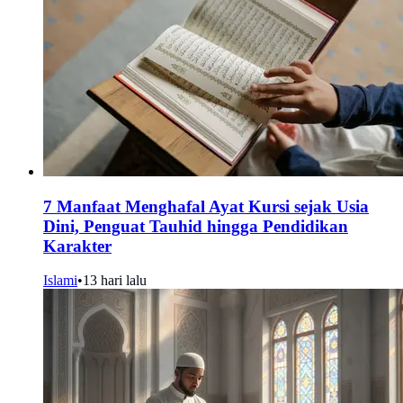
7 Manfaat Menghafal Ayat Kursi sejak Usia
Dini, Penguat Tauhid hingga Pendidikan
Karakter
Islami
•
13 hari lalu