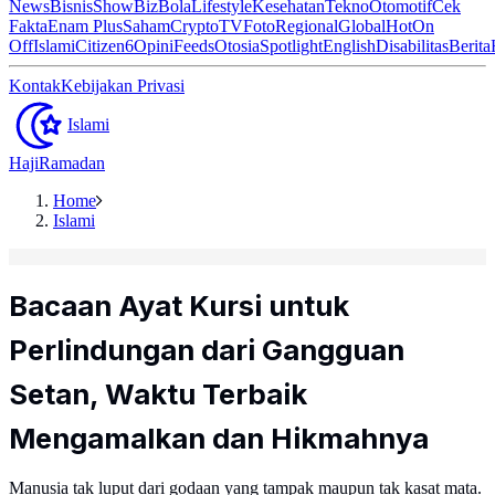
News
Bisnis
ShowBiz
Bola
Lifestyle
Kesehatan
Tekno
Otomotif
Cek
Fakta
Enam Plus
Saham
Crypto
TV
Foto
Regional
Global
Hot
On
Off
Islami
Citizen6
Opini
Feeds
Otosia
Spotlight
English
Disabilitas
Berita
Kontak
Kebijakan Privasi
Islami
Haji
Ramadan
Home
Islami
Bacaan Ayat Kursi untuk
Perlindungan dari Gangguan
Setan, Waktu Terbaik
Mengamalkan dan Hikmahnya
Manusia tak luput dari godaan yang tampak maupun tak kasat mata.