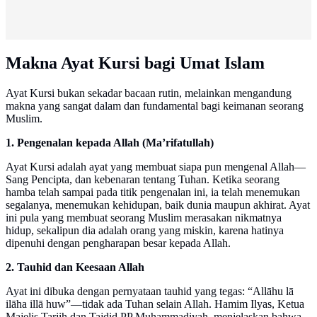
Makna Ayat Kursi bagi Umat Islam
Ayat Kursi bukan sekadar bacaan rutin, melainkan mengandung
makna yang sangat dalam dan fundamental bagi keimanan seorang
Muslim.
1. Pengenalan kepada Allah (Ma’rifatullah)
Ayat Kursi adalah ayat yang membuat siapa pun mengenal Allah—
Sang Pencipta, dan kebenaran tentang Tuhan. Ketika seorang
hamba telah sampai pada titik pengenalan ini, ia telah menemukan
segalanya, menemukan kehidupan, baik dunia maupun akhirat. Ayat
ini pula yang membuat seorang Muslim merasakan nikmatnya
hidup, sekalipun dia adalah orang yang miskin, karena hatinya
dipenuhi dengan pengharapan besar kepada Allah.
2. Tauhid dan Keesaan Allah
Ayat ini dibuka dengan pernyataan tauhid yang tegas: “Allāhu lā
ilāha illā huw”—tidak ada Tuhan selain Allah. Hamim Ilyas, Ketua
Majelis Tarjih dan Tajdid PP Muhammadiyah, menjelaskan bahwa