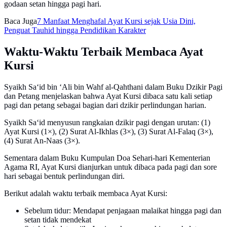
godaan setan hingga pagi hari.
Baca Juga
7 Manfaat Menghafal Ayat Kursi sejak Usia Dini,
Penguat Tauhid hingga Pendidikan Karakter
Waktu-Waktu Terbaik Membaca Ayat
Kursi
Syaikh Sa‘id bin ‘Ali bin Wahf al-Qahthani dalam Buku Dzikir Pagi
dan Petang menjelaskan bahwa Ayat Kursi dibaca satu kali setiap
pagi dan petang sebagai bagian dari dzikir perlindungan harian.
Syaikh Sa‘id menyusun rangkaian dzikir pagi dengan urutan: (1)
Ayat Kursi (1×), (2) Surat Al-Ikhlas (3×), (3) Surat Al-Falaq (3×),
(4) Surat An-Naas (3×).
Sementara dalam Buku Kumpulan Doa Sehari-hari Kementerian
Agama RI, Ayat Kursi dianjurkan untuk dibaca pada pagi dan sore
hari sebagai bentuk perlindungan diri.
Berikut adalah waktu terbaik membaca Ayat Kursi:
Sebelum tidur: Mendapat penjagaan malaikat hingga pagi dan
setan tidak mendekat