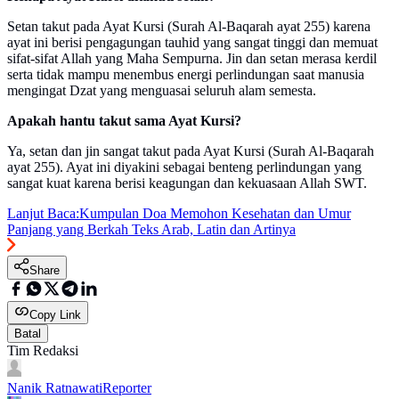
Setan takut pada Ayat Kursi (Surah Al-Baqarah ayat 255) karena
ayat ini berisi pengagungan tauhid yang sangat tinggi dan memuat
sifat-sifat Allah yang Maha Sempurna. Jin dan setan merasa kerdil
serta tidak mampu menembus energi perlindungan saat manusia
mengingat Dzat yang menguasai seluruh alam semesta.
Apakah hantu takut sama Ayat Kursi?
Ya, setan dan jin sangat takut pada Ayat Kursi (Surah Al-Baqarah
ayat 255). Ayat ini diyakini sebagai benteng perlindungan yang
sangat kuat karena berisi keagungan dan kekuasaan Allah SWT.
Lanjut Baca:
Kumpulan Doa Memohon Kesehatan dan Umur
Panjang yang Berkah Teks Arab, Latin dan Artinya
Share
Copy Link
Batal
Tim Redaksi
Nanik Ratnawati
Reporter