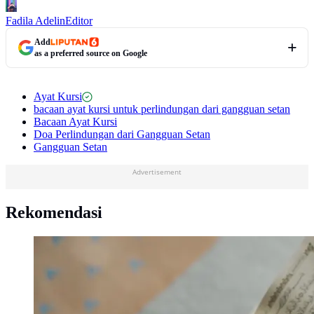
Fadila Adelin
Editor
Add
as a preferred source on Google
Ayat Kursi
bacaan ayat kursi untuk perlindungan dari gangguan setan
Bacaan Ayat Kursi
Doa Perlindungan dari Gangguan Setan
Gangguan Setan
Advertisement
Rekomendasi