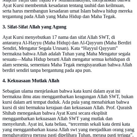
Ayat Kursi membentuk kesadaran tentang tauhid dan keilmuan,
serta harus membangun kesadaran umat Islam bahwa hidup mereka
tergantung pada Allah yang Maha Hidup dan Maha Tegak.
3. Sifat-Sifat Allah yang Agung
Ayat Kursi menyebutkan 17 nama dan sifat Allah SWT, di
antaranya Al-Hayyu (Maha Hidup) dan Al-Qayyum (Maha Berdiri
Sendiri, Mengatur Segala Urusan). Kata “Hayyul Qayyum”
bermakna bahwa Allah adalah Tuhan yang Maha Mengatur segala
sesuatu—Maha Hidup berarti Allah mengatur semua kehidupan di
alam semesta, sementara Maha Tegak mengisyaratkan bahwa Allah
berdiri sendiri tanpa bergantung pada apa pun.
4. Kekuasaan Mutlak Allah
Sebagian ulama menjelaskan bahwa kata kursi dalam ayat ini
bermakna ilmu atau menggambarkan keagungan Allah SWT, bukan
kursi dalam arti tempat duduk. Ada pula yang menafsirkan bahwa
kursi di sini bermakna kerajaan dan kekuasaan Allah. Prof. Quraish
Shihab menegaskan bahwa Ayat Kursi secara eksplisit
menggambarkan kekuasaan Allah SWT yang mutlak dan
menyeluruh. Ayat ini, kata beliau, “tercermin sekali kata demi kata
yang menggambarkan kuasa Allah swt yang menjadikan orang yang
menghayatinya merasa pasti dipelihara Tuhan, merasa pasti terjaga”.