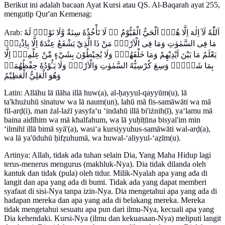
Berikut ini adalah bacaan Ayat Kursi atau QS. Al-Baqarah ayat 255,
mengutip Qur'an Kemenag:
Arab: اَللّٰهُ لَآ اِلٰهَ اِلَّا هُوَۚ اَلْحَيُّ الْقَيُّوْمُ ەۚ لَا تَأْخُذُهٗ سِنَةٌ وَّلَا نَوْمٌۗ لَهٗ
مَا فِى السَّمٰوٰتِ وَمَا فِى الْاَرْضِۗ مَنْ ذَا الَّذِيْ يَشْفَعُ عِنْدَهٗٓ اِلَّا بِاِذْنِهٖۗ
يَعْلَمُ مَا بَيْنَ اَيْدِيْهِمْ وَمَا خَلْفَهُمْۚ وَلَا يُحِيْطُوْنَ بِشَيْءٍ مِّنْ عِلْمِهٖٓ اِلَّا
بِمَا شَاۤءَۚ وَسِعَ كُرْسِيُّهُ السَّمٰوٰتِ وَالْاَرْضَۚ وَلَا يَـُٔوْدُهٗ حِفْظُهُمَاۚ
وَهُوَ الْعَلِيُّ الْعَظِيْمُ
Latin: Allāhu lā ilāha illā huw(a), al-ḥayyul-qayyūm(u), lā
ta'khużuhū sinatuw wa lā naum(un), lahū mā fis-samāwāti wa mā
fil-arḍ(i), man żal-lażī yasyfa‘u ‘indahū illā bi'iżnih(ī), ya‘lamu mā
baina aidīhim wa mā khalfahum, wa lā yuḥīṭūna bisyai'im min
‘ilmihī illā bimā syā'(a), wasi‘a kursiyyuhus-samāwāti wal-arḍ(a),
wa lā ya'ūduhū ḥifẓuhumā, wa huwal-‘aliyyul-‘aẓīm(u).
Artinya: Allah, tidak ada tuhan selain Dia, Yang Maha Hidup lagi
terus-menerus mengurus (makhluk-Nya). Dia tidak dilanda oleh
kantuk dan tidak (pula) oleh tidur. Milik-Nyalah apa yang ada di
langit dan apa yang ada di bumi. Tidak ada yang dapat memberi
syafaat di sisi-Nya tanpa izin-Nya. Dia mengetahui apa yang ada di
hadapan mereka dan apa yang ada di belakang mereka. Mereka
tidak mengetahui sesuatu apa pun dari ilmu-Nya, kecuali apa yang
Dia kehendaki. Kursi-Nya (ilmu dan kekuasaan-Nya) meliputi langit