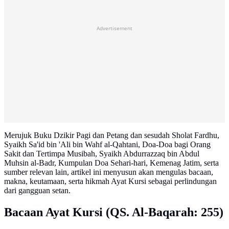
Advertisement
Merujuk Buku Dzikir Pagi dan Petang dan sesudah Sholat Fardhu,
Syaikh Sa'id bin 'Ali bin Wahf al-Qahtani, Doa-Doa bagi Orang
Sakit dan Tertimpa Musibah, Syaikh Abdurrazzaq bin Abdul
Muhsin al-Badr, Kumpulan Doa Sehari-hari, Kemenag Jatim, serta
sumber relevan lain, artikel ini menyusun akan mengulas bacaan,
makna, keutamaan, serta hikmah Ayat Kursi sebagai perlindungan
dari gangguan setan.
Bacaan Ayat Kursi (QS. Al-Baqarah: 255)