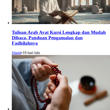
Tulisan Arab Ayat Kursi Lengkap dan Mudah
Dibaca, Panduan Pengamalan dan
Fadhilahnya
Islami
•
18 hari lalu