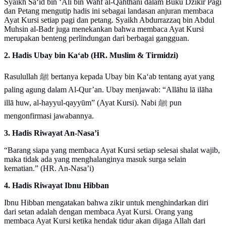
Syaikh Sa‘id bin ‘Ali bin Wahf al-Qahthani dalam Buku Dzikir Pagi
dan Petang mengutip hadis ini sebagai landasan anjuran membaca
Ayat Kursi setiap pagi dan petang. Syaikh Abdurrazzaq bin Abdul
Muhsin al-Badr juga menekankan bahwa membaca Ayat Kursi
merupakan benteng perlindungan dari berbagai gangguan.
2. Hadis Ubay bin Ka‘ab (HR. Muslim & Tirmidzi)
Rasulullah ﷺ bertanya kepada Ubay bin Ka‘ab tentang ayat yang
paling agung dalam Al-Qur’an. Ubay menjawab: “Allāhu lā ilāha
illā huw, al-hayyul-qayyūm” (Ayat Kursi). Nabi ﷺ pun
mengonfirmasi jawabannya.
3. Hadis Riwayat An-Nasa’i
“Barang siapa yang membaca Ayat Kursi setiap selesai shalat wajib,
maka tidak ada yang menghalanginya masuk surga selain
kematian.” (HR. An-Nasa’i)
4. Hadis Riwayat Ibnu Hibban
Ibnu Hibban mengatakan bahwa zikir untuk menghindarkan diri
dari setan adalah dengan membaca Ayat Kursi. Orang yang
membaca Ayat Kursi ketika hendak tidur akan dijaga Allah dari