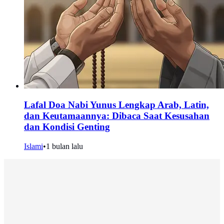
Lafal Doa Nabi Yunus Lengkap Arab, Latin,
dan Keutamaannya: Dibaca Saat Kesusahan
dan Kondisi Genting
Islami
•
1 bulan lalu