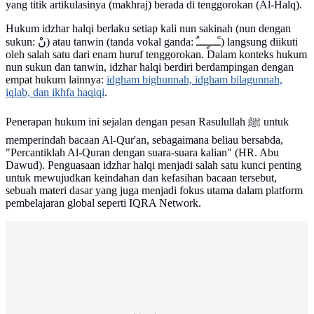
yang titik artikulasinya (makhraj) berada di tenggorokan (Al-Halq).
Hukum idzhar halqi berlaku setiap kali nun sakinah (nun dengan
sukun: نْ) atau tanwin (tanda vokal ganda: ـًـــٍـــٌ) langsung diikuti
oleh salah satu dari enam huruf tenggorokan. Dalam konteks hukum
nun sukun dan tanwin, idzhar halqi berdiri berdampingan dengan
empat hukum lainnya:
idgham bighunnah, idgham bilagunnah,
iqlab, dan ikhfa haqiqi
.
Penerapan hukum ini sejalan dengan pesan Rasulullah ﷺ untuk
memperindah bacaan Al-Qur'an, sebagaimana beliau bersabda,
"Percantiklah Al-Quran dengan suara-suara kalian" (HR. Abu
Dawud). Penguasaan idzhar halqi menjadi salah satu kunci penting
untuk mewujudkan keindahan dan kefasihan bacaan tersebut,
sebuah materi dasar yang juga menjadi fokus utama dalam platform
pembelajaran global seperti IQRA Network.