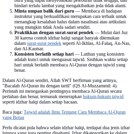
buru yang dapat menyebabkan peleburan tidak sengaja, dan
hindari terlalu lambat yang mengakibatkan jeda tidak alami.
Minta umpan balik dari guru
— Membaca di hadapan
instruktur yang berkualifikasi merupakan cara terbaik untuk
menangkap kesalahan halus dalam nasalisasi atau artikulasi
yang mungkin tidak Anda sadari sendiri.
Praktikkan dengan surat-surat pendek
— Mulai dari Juz
30 karena contoh idzhar halqi sangat banyak ditemukan
dalam
surat-surat pendek
seperti Al-Ikhlas, Al-Falaq, An-Nas,
dan Al-Kautsar.
Konsisten berlatih setiap hari
— Latihan yang konsisten
adalah kunci untuk menguasai tajwid. Sisihkan waktu setiap
hari untuk berlatih membaca Al-Quran dengan tajwid yang
benar.
Dalam Al-Quran sendiri, Allah SWT berfirman yang artinya,
"Bacalah Al-Quran itu dengan tartil" (QS Al-Muzzammil: 4).
Perintah ini menegaskan pentingnya membaca Al-Quran secara
perlahan dan benar, termasuk menerapkan
hukum-hukum tajwid
seperti idzhar halqi dalam setiap bacaan.
Baca juga:
Tajwid adalah Ilmu Tentang Cara Membaca Al-Quran
yang Benar
Perlu dicatat pula bahwa selain idzhar halqi, terdapat dua jenis izhar
lainnya yang juga penting dipahami. Izhar dikategorikan ke dalam