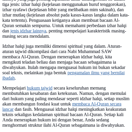
tiga jenis: izhar halqi (kejelasan menggunakan huruf tenggorokan),
izhar syafawi (kejelasan bibir yang melibatkan mim sakinah), dan
izhar mutlaq (kejelasan absolut pada kasus-kasus langka dalam kata-
kata tertentu). Penguasaan ketiganya akan membuat bacaan Al-
Quran semakin sempurna. Untuk memahami perbedaan izhar halqi
dan
jenis idzhar lainnya
, penting mempelajari karakteristik masing-
masing secara mendalam.
Idzhar halqi juga memiliki dimensi spiritual yang dalam. Aturan-
aturan tajwid dikompilasi dari cara Nabi Muhammad SAW
membaca Al-Quran. Dengan menerapkan idzhar halqi, kita
mengikuti teladan beliau dan menjaga bacaan sebagaimana ia
diwahyukan. Itulah mengapa menguasai hukum ini bukan sekadar
soal teknis, melainkan juga bentuk
pengamalan ilmu yang bernilai
ibadah
.
Mempelajari
hukum tajwid
secara keseluruhan memang
membutuhkan kesabaran dan ketekunan. Namun, dengan memulai
dari hukum yang paling mendasar seperti idzhar halqi, setiap muslim
akan membangun fondasi kuat untuk
membaca Al-Quran secara
lancar
dan fasih. Menguasai idzhar halqi meningkatkan keakuratan
teknis sekaligus kedalaman spiritual bacaan Al-Quran. Setiap kali
Anda menerapkan hukum ini dengan benar, Anda sedang
menghormati struktur ilahi Al-Quran sebagaimana ia diwahyukan.