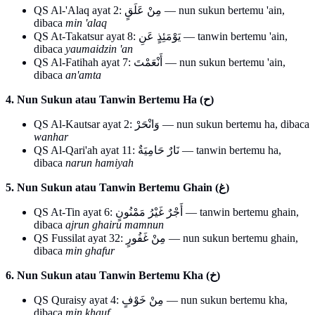
QS Al-'Alaq ayat 2: مِنْ عَلَقٍ — nun sukun bertemu 'ain,
dibaca
min 'alaq
QS At-Takatsur ayat 8: يَوْمَئِذٍ عَنِ — tanwin bertemu 'ain,
dibaca
yaumaidzin 'an
QS Al-Fatihah ayat 7: أَنْعَمْتَ — nun sukun bertemu 'ain,
dibaca
an'amta
4. Nun Sukun atau Tanwin Bertemu Ha (ح)
QS Al-Kautsar ayat 2: وَانْحَرْ — nun sukun bertemu ha, dibaca
wanhar
QS Al-Qari'ah ayat 11: نَارٌ حَامِيَةٌ — tanwin bertemu ha,
dibaca
narun hamiyah
5. Nun Sukun atau Tanwin Bertemu Ghain (غ)
QS At-Tin ayat 6: أَجْرٌ غَيْرُ مَمْنُونٍ — tanwin bertemu ghain,
dibaca
ajrun ghairu mamnun
QS Fussilat ayat 32: مِنْ غَفُورٍ — nun sukun bertemu ghain,
dibaca
min ghafur
6. Nun Sukun atau Tanwin Bertemu Kha (خ)
QS Quraisy ayat 4: مِنْ خَوْفٍ — nun sukun bertemu kha,
dibaca
min khauf