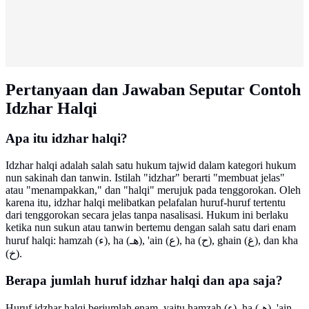
Pertanyaan dan Jawaban Seputar Contoh
Idzhar Halqi
Apa itu idzhar halqi?
Idzhar halqi adalah salah satu hukum tajwid dalam kategori hukum
nun sakinah dan tanwin. Istilah "idzhar" berarti "membuat jelas"
atau "menampakkan," dan "halqi" merujuk pada tenggorokan. Oleh
karena itu, idzhar halqi melibatkan pelafalan huruf-huruf tertentu
dari tenggorokan secara jelas tanpa nasalisasi. Hukum ini berlaku
ketika nun sukun atau tanwin bertemu dengan salah satu dari enam
huruf halqi: hamzah (ء), ha (هـ), 'ain (ع), ha (ح), ghain (غ), dan kha
(خ).
Berapa jumlah huruf idzhar halqi dan apa saja?
Huruf idzhar halqi berjumlah enam, yaitu hamzah (ء), ha (هـ), 'ain