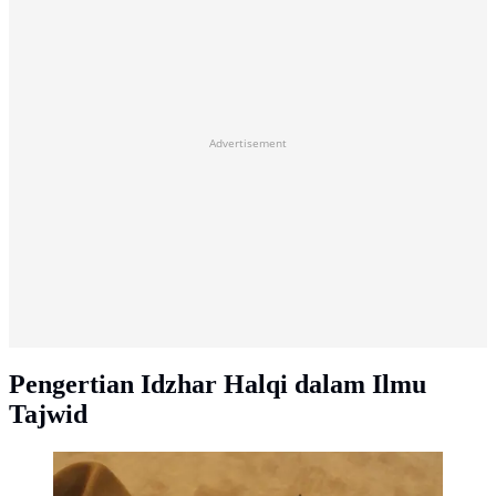
Advertisement
Pengertian Idzhar Halqi dalam Ilmu
Tajwid
Ilustrasi muslim membaca Al-Qur'an. (Photo by Rachid
Oucharia on Unsplash)