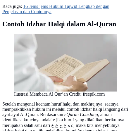
Baca juga:
16 Jenis-jenis Hukum Tajwid Lengkap dengan
Penjelasan dan Contohnya
Contoh Idzhar Halqi dalam Al-Quran
Ilustrasi Membaca Al Qur’an Credit: freepik.com
Setelah mengenal keenam huruf halqi dan makhrajnya, saatnya
mempraktikkan hukum ini melalui contoh idzhar halqi langsung dari
ayat-ayat Al-Quran. Berdasarkan
eQuran Coaching
, aturan
identifikasi kuncinya adalah: jika huruf yang dilafalkan berikutnya
merupakan salah satu dari ء ه ع ح غ خ, maka kita menyebutnya
idzhar halqi dan wajib melafalkan bunyi /n/ dengan jelas tanpa