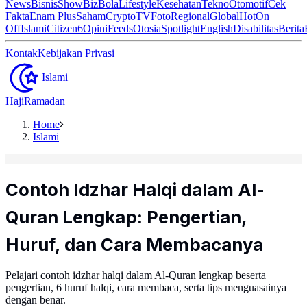
News
Bisnis
ShowBiz
Bola
Lifestyle
Kesehatan
Tekno
Otomotif
Cek
Fakta
Enam Plus
Saham
Crypto
TV
Foto
Regional
Global
Hot
On
Off
Islami
Citizen6
Opini
Feeds
Otosia
Spotlight
English
Disabilitas
Berita
Kontak
Kebijakan Privasi
Islami
Haji
Ramadan
Home
Islami
Contoh Idzhar Halqi dalam Al-
Quran Lengkap: Pengertian,
Huruf, dan Cara Membacanya
Pelajari contoh idzhar halqi dalam Al-Quran lengkap beserta
pengertian, 6 huruf halqi, cara membaca, serta tips menguasainya
dengan benar.