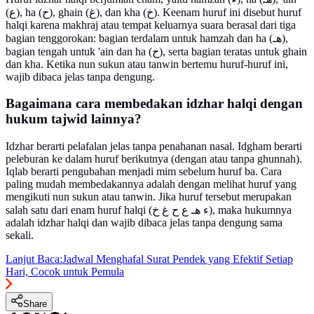
(ع), ha (ح), ghain (غ), dan kha (خ). Keenam huruf ini disebut huruf
halqi karena makhraj atau tempat keluarnya suara berasal dari tiga
bagian tenggorokan: bagian terdalam untuk hamzah dan ha (هـ),
bagian tengah untuk 'ain dan ha (ح), serta bagian teratas untuk ghain
dan kha. Ketika nun sukun atau tanwin bertemu huruf-huruf ini,
wajib dibaca jelas tanpa dengung.
Bagaimana cara membedakan idzhar halqi dengan
hukum tajwid lainnya?
Idzhar berarti pelafalan jelas tanpa penahanan nasal. Idgham berarti
peleburan ke dalam huruf berikutnya (dengan atau tanpa ghunnah).
Iqlab berarti pengubahan menjadi mim sebelum huruf ba. Cara
paling mudah membedakannya adalah dengan melihat huruf yang
mengikuti nun sukun atau tanwin. Jika huruf tersebut merupakan
salah satu dari enam huruf halqi (ء هـ ع ح غ خ), maka hukumnya
adalah idzhar halqi dan wajib dibaca jelas tanpa dengung sama
sekali.
Lanjut Baca:
Jadwal Menghafal Surat Pendek yang Efektif Setiap
Hari, Cocok untuk Pemula
Share