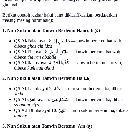
ghunnah.
Berikut contoh idzhar halqi yang diklasifikasikan berdasarkan
masing-masing huruf halqi:
1. Nun Sukun atau Tanwin Bertemu Hamzah (ء)
QS Al-Falaq ayat 3: غَاسِقٍ إِذَا — tanwin bertemu hamzah,
dibaca
ghasiqin idza
QS Al-Fiil ayat 3: طَيْرًا أَبَابِيلَ — tanwin bertemu hamzah,
dibaca
thairan ababila
QS Al-Ikhlas ayat 4: كُفُوًا أَحَدٌ — tanwin bertemu hamzah,
dibaca
kufuwan ahad
2. Nun Sukun atau Tanwin Bertemu Ha (هـ)
QS Al-Lahab ayat 2: عَنْهُ — nun sukun bertemu ha, dibaca
'anhu
QS Al-Qadr ayat 5: سَلَامٌ هِيَ — tanwin bertemu ha, dibaca
salamun hiya
QS Ad-Dhuha ayat 10: تَنْهَرْ — nun sukun bertemu ha, dibaca
tanhar
3. Nun Sukun atau Tanwin Bertemu 'Ain (ع)