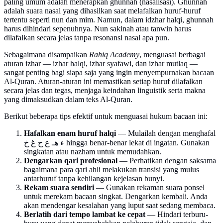
paling umum adalah menerapkan ghunnah (nasalisasi). Ghunnah
adalah suara nasal yang dihasilkan saat melafalkan huruf-huruf
tertentu seperti nun dan mim. Namun, dalam idzhar halqi, ghunnah
harus dihindari sepenuhnya. Nun sakinah atau tanwin harus
dilafalkan secara jelas tanpa resonansi nasal apa pun.
Sebagaimana disampaikan
Rahiq Academy
, menguasai berbagai
aturan izhar — izhar halqi, izhar syafawi, dan izhar mutlaq —
sangat penting bagi siapa saja yang ingin menyempurnakan bacaan
Al-Quran. Aturan-aturan ini memastikan setiap huruf dilafalkan
secara jelas dan tegas, menjaga keindahan linguistik serta makna
yang dimaksudkan dalam teks Al-Quran.
Berikut beberapa tips efektif untuk menguasai hukum bacaan ini:
Hafalkan enam huruf halqi
— Mulailah dengan menghafal
ء هـ ع ح غ خ hingga benar-benar lekat di ingatan. Gunakan
singkatan atau nazham untuk memudahkan.
Dengarkan qari profesional
— Perhatikan dengan saksama
bagaimana para qari ahli melakukan transisi yang mulus
antarhuruf tanpa kehilangan kejelasan bunyi.
Rekam suara sendiri
— Gunakan rekaman suara ponsel
untuk merekam bacaan singkat. Dengarkan kembali. Anda
akan mendengar kesalahan yang luput saat sedang membaca.
Berlatih dari tempo lambat ke cepat
— Hindari terburu-