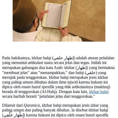
Pada hakikatnya, idzhar halqi (إظهار حلقي) adalah aturan pelafalan
yang menuntut artikulasi suara secara jelas dan tegas. Istilah ini
merupakan gabungan dua kata Arab: idzhar (إظهار) yang bermakna
"membuat jelas" atau "menampakkan," dan halqi (حلقي) yang
merujuk pada tenggorokan. Idzhar halqi merupakan jenis idzhar
yang paling umum dibahas dalam ilmu tajwid karena hukum ini
dipicu oleh enam huruf spesifik yang titik artikulasinya (makhraj)
berada di tenggorokan (Al-Halq). Dengan kata lain,
idzhar halqi
secara harfiah berarti "pelafalan jelas dari tenggorokan."
Dilansir dari
Quranica
, idzhar halqi merupakan jenis izhar yang
paling umum dan paling banyak dibahas. Ia disebut idzhar halqi
(إِظْهَار حَلْقِي) karena hukum ini dipicu oleh enam huruf spesifik