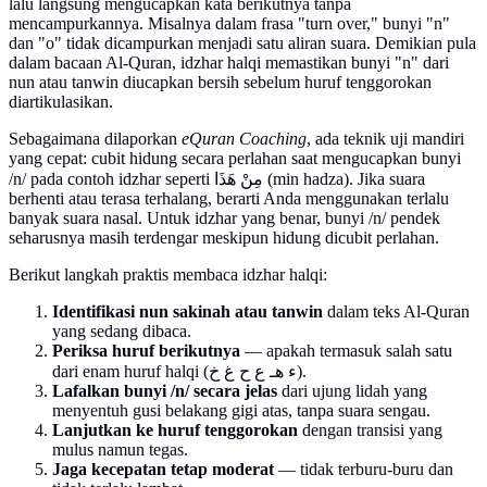
lalu langsung mengucapkan kata berikutnya tanpa
mencampurkannya. Misalnya dalam frasa "turn over," bunyi "n"
dan "o" tidak dicampurkan menjadi satu aliran suara. Demikian pula
dalam bacaan Al-Quran, idzhar halqi memastikan bunyi "n" dari
nun atau tanwin diucapkan bersih sebelum huruf tenggorokan
diartikulasikan.
Sebagaimana dilaporkan
eQuran Coaching
, ada teknik uji mandiri
yang cepat: cubit hidung secara perlahan saat mengucapkan bunyi
/n/ pada contoh idzhar seperti مِنْ هَذَا (min hadza). Jika suara
berhenti atau terasa terhalang, berarti Anda menggunakan terlalu
banyak suara nasal. Untuk idzhar yang benar, bunyi /n/ pendek
seharusnya masih terdengar meskipun hidung dicubit perlahan.
Berikut langkah praktis membaca idzhar halqi:
Identifikasi nun sakinah atau tanwin
dalam teks Al-Quran
yang sedang dibaca.
Periksa huruf berikutnya
— apakah termasuk salah satu
dari enam huruf halqi (ء هـ ع ح غ خ).
Lafalkan bunyi /n/ secara jelas
dari ujung lidah yang
menyentuh gusi belakang gigi atas, tanpa suara sengau.
Lanjutkan ke huruf tenggorokan
dengan transisi yang
mulus namun tegas.
Jaga kecepatan tetap moderat
— tidak terburu-buru dan