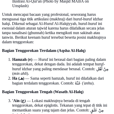
Ilustrasi Al-Qur'an (Photo by Masjid MABA on
Unsplash)
Untuk mencapai bacaan yang profesional, seseorang harus
menguasai tiga titik artikulasi (makhraj) dari huruf-huruf idzhar
halqi. Dikenal sebagai Al-Huruf Al-Halqiyyah, huruf-huruf ini
esensial dalam aturan tajwid karena harus dilafalkan secara jelas
tanpa nasalisasi (ghunnah) ketika mengikuti nun sakinah atau
tanwin. Berikut keenam huruf tersebut beserta posisi makhrajnya
dalam tenggorokan:
Bagian Tenggorokan Terdalam (Aqsha Al-Halq)
Hamzah (ء)
— Huruf ini berasal dari bagian paling dalam
tenggorokan, dekat dengan dada. Ini adalah tempat huruf-
huruf idzhar yang paling mendasar berasal. Contoh: مِنْ أَهْلِ
(
min ahli
).
Ha (هـ)
— Sama seperti hamzah, huruf ini dilafalkan dari
bagian terdalam tenggorokan. Contoh: عَنْهُ (
'anhu
).
Bagian Tenggorokan Tengah (Wasath Al-Halq)
'Ain (ع)
— Lokasi makhrajnya berada di tengah
tenggorokan, dekat epiglotis. Tekanan yang tepat di titik ini
memastikan suara yang tajam dan jelas. Contoh: مِنْ عَلَقٍ