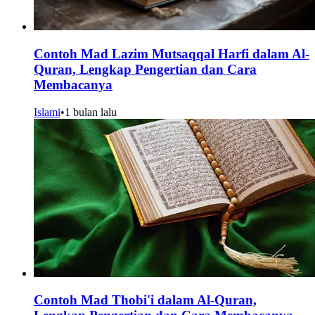
Contoh Mad Lazim Mutsaqqal Harfi dalam Al-
Quran, Lengkap Pengertian dan Cara
Membacanya
Islami
•
1 bulan lalu
Contoh Mad Thobi'i dalam Al-Quran,