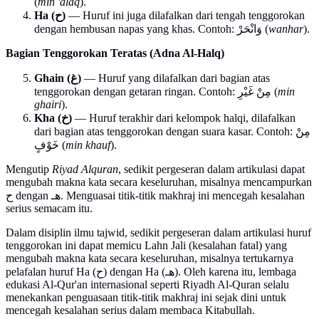
(
min 'alaq
).
Ha (ح)
— Huruf ini juga dilafalkan dari tengah tenggorokan
dengan hembusan napas yang khas. Contoh: وَانْحَرْ (
wanhar
).
Bagian Tenggorokan Teratas (Adna Al-Halq)
Ghain (غ)
— Huruf yang dilafalkan dari bagian atas
tenggorokan dengan getaran ringan. Contoh: مِنْ غَيْرِ (
min
ghairi
).
Kha (خ)
— Huruf terakhir dari kelompok halqi, dilafalkan
dari bagian atas tenggorokan dengan suara kasar. Contoh: مِنْ
خَوْفٍ (
min khauf
).
Mengutip
Riyad Alquran
, sedikit pergeseran dalam artikulasi dapat
mengubah makna kata secara keseluruhan, misalnya mencampurkan
ح dengan هـ. Menguasai titik-titik makhraj ini mencegah kesalahan
serius semacam itu.
Dalam disiplin ilmu tajwid, sedikit pergeseran dalam artikulasi huruf
tenggorokan ini dapat memicu Lahn Jali (kesalahan fatal) yang
mengubah makna kata secara keseluruhan, misalnya tertukarnya
pelafalan huruf Ha (ح) dengan Ha (هـ). Oleh karena itu, lembaga
edukasi Al-Qur'an internasional seperti Riyadh Al-Quran selalu
menekankan penguasaan titik-titik makhraj ini sejak dini untuk
mencegah kesalahan serius dalam membaca Kitabullah.