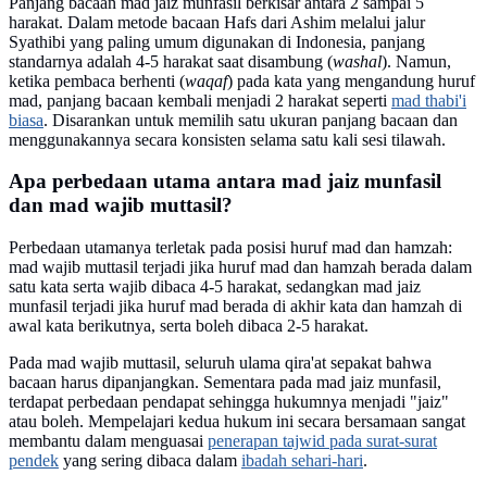
Panjang bacaan mad jaiz munfasil berkisar antara 2 sampai 5
harakat. Dalam metode bacaan Hafs dari Ashim melalui jalur
Syathibi yang paling umum digunakan di Indonesia, panjang
standarnya adalah 4-5 harakat saat disambung (
washal
). Namun,
ketika pembaca berhenti (
waqaf
) pada kata yang mengandung huruf
mad, panjang bacaan kembali menjadi 2 harakat seperti
mad thabi'i
biasa
. Disarankan untuk memilih satu ukuran panjang bacaan dan
menggunakannya secara konsisten selama satu kali sesi tilawah.
Apa perbedaan utama antara mad jaiz munfasil
dan mad wajib muttasil?
Perbedaan utamanya terletak pada posisi huruf mad dan hamzah:
mad wajib muttasil terjadi jika huruf mad dan hamzah berada dalam
satu kata serta wajib dibaca 4-5 harakat, sedangkan mad jaiz
munfasil terjadi jika huruf mad berada di akhir kata dan hamzah di
awal kata berikutnya, serta boleh dibaca 2-5 harakat.
Pada mad wajib muttasil, seluruh ulama qira'at sepakat bahwa
bacaan harus dipanjangkan. Sementara pada mad jaiz munfasil,
terdapat perbedaan pendapat sehingga hukumnya menjadi "jaiz"
atau boleh. Mempelajari kedua hukum ini secara bersamaan sangat
membantu dalam menguasai
penerapan tajwid pada surat-surat
pendek
yang sering dibaca dalam
ibadah sehari-hari
.