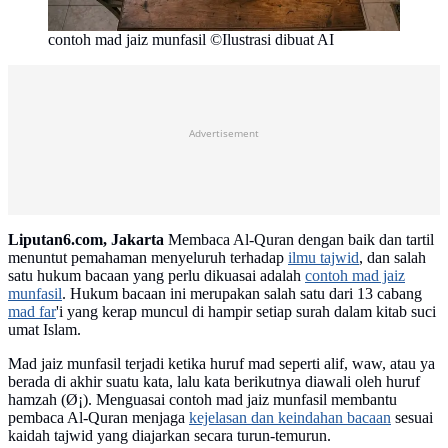
contoh mad jaiz munfasil ©Ilustrasi dibuat AI
Advertisement
Liputan6.com, Jakarta
Membaca Al-Quran dengan baik dan tartil
menuntut pemahaman menyeluruh terhadap
ilmu tajwid
, dan salah
satu hukum bacaan yang perlu dikuasai adalah
contoh mad jaiz
munfasil
. Hukum bacaan ini merupakan salah satu dari 13 cabang
mad far
'i yang kerap muncul di hampir setiap surah dalam kitab suci
umat Islam.
Mad jaiz munfasil terjadi ketika huruf mad seperti alif, waw, atau ya
berada di akhir suatu kata, lalu kata berikutnya diawali oleh huruf
hamzah (Ø¡). Menguasai contoh mad jaiz munfasil membantu
pembaca Al-Quran menjaga
kejelasan dan keindahan bacaan
sesuai
kaidah tajwid yang diajarkan secara turun-temurun.