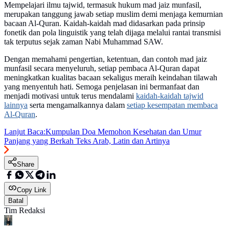
Mempelajari ilmu tajwid, termasuk hukum mad jaiz munfasil,
merupakan tanggung jawab setiap muslim demi menjaga kemurnian
bacaan Al-Quran. Kaidah-kaidah mad didasarkan pada prinsip
fonetik dan pola linguistik yang telah dijaga melalui rantai transmisi
tak terputus sejak zaman Nabi Muhammad SAW.
Dengan memahami pengertian, ketentuan, dan contoh mad jaiz
munfasil secara menyeluruh, setiap pembaca Al-Quran dapat
meningkatkan kualitas bacaan sekaligus meraih keindahan tilawah
yang menyentuh hati. Semoga penjelasan ini bermanfaat dan
menjadi motivasi untuk terus mendalami
kaidah-kaidah tajwid
lainnya
serta mengamalkannya dalam
setiap kesempatan membaca
Al-Quran
.
Lanjut Baca:
Kumpulan Doa Memohon Kesehatan dan Umur
Panjang yang Berkah Teks Arab, Latin dan Artinya
Share
Copy Link
Batal
Tim Redaksi