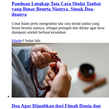
Panduan Lengkap Tata Cara Sholat Taubat
yang Benar Beserta Niatnya, Simak Doa-
doanya
Umat Islam perlu mengetahui tata cara sholat taubat yang
benar beserta niatnya, sebagai peneguh dan ikhtiar agar dosa
diampuni setelah berbuat kesalahan
Islami
•
1 bulan lalu
Doa Agar Dijauhkan dari Fitnah Dunia dan