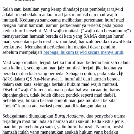
Salah satu kesulitan yang kerap dihadapi para pembelajar tajwid
adalah membedakan antara mad jaiz munfasil dan mad wajib
muttasil. Keduanya sama-sama melibatkan pertemuan huruf mad
dengan huruf hamzah, namun perbedaannya terletak pada posisi
kedua huruf tersebut. Mad wajib muttasil ("wajib dan bersambung")
mensyaratkan hamzah berada di kata yang SAMA dengan huruf
mad, sementara pada mad jaiz munfasil, hamzah berada di awal kata
berikutnya. Memahami perbedaan ini menjadi dasar penting
sebelum mempelajari
berbagai hukum tajwid secara menyeluruh
.
Mad wajib muttasil terjadi ketika huruf mad bertemu hamzah dalam
satu kalimat, sedangkan mad jaiz munfasil terjadi jika keduanya
berada di dua kata yang berbeda. Sebagai contoh, pada kata جَآءَ
(
jā'a
) dalam QS An-Nasr ayat 1, huruf alif dan hamzah berada
dalam satu kata, sehingga berlaku hukum mad wajib muttasil.
Disebut "wajib" karena ulama sepakat bahwa bacaan ini harus
dipanjangkan, tidak boleh dibaca pendek seperti mad thabi'i.
Sebaliknya, hukum bacaan contoh mad jaiz munfasil bersifat
"boleh" karena ada variasi pendapat di kalangan ulama.
Sebagaimana diungkapkan
Buruj Academy
, dua penyebab utama
terjadinya mad far'i adalah hamzah atau sukun. Pada kedua jenis
mad ini, penyebabnya sama, yaitu huruf hamzah. Namun, posisi
hamzah itulah yang menentukan apakah hukum yang berlaku