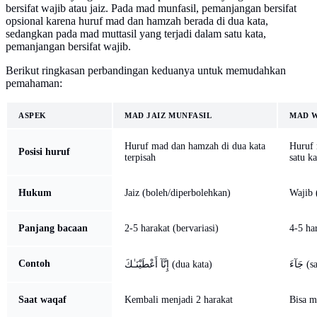
bersifat wajib atau jaiz. Pada mad munfasil, pemanjangan bersifat
opsional karena huruf mad dan hamzah berada di dua kata,
sedangkan pada mad muttasil yang terjadi dalam satu kata,
pemanjangan bersifat wajib.
Berikut ringkasan perbandingan keduanya untuk memudahkan
pemahaman:
ASPEK
MAD JAIZ MUNFASIL
MAD W
Huruf mad dan hamzah di dua kata
Huruf
Posisi huruf
terpisah
satu ka
Hukum
Jaiz (boleh/diperbolehkan)
Wajib 
Panjang bacaan
2-5 harakat (bervariasi)
4-5 har
Contoh
جَآءَ
إِنَّآ أَعْطَيْنَـٰكَ (dua kata)
Saat waqaf
Kembali menjadi 2 harakat
Bisa m