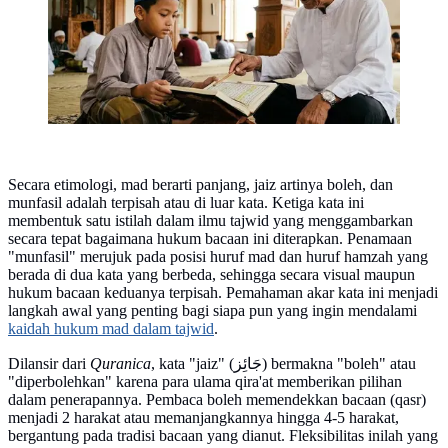
Secara etimologi, mad berarti panjang, jaiz artinya boleh, dan
munfasil adalah terpisah atau di luar kata. Ketiga kata ini
membentuk satu istilah dalam ilmu tajwid yang menggambarkan
secara tepat bagaimana hukum bacaan ini diterapkan. Penamaan
"munfasil" merujuk pada posisi huruf mad dan huruf hamzah yang
berada di dua kata yang berbeda, sehingga secara visual maupun
hukum bacaan keduanya terpisah. Pemahaman akar kata ini menjadi
langkah awal yang penting bagi siapa pun yang ingin mendalami
kaidah hukum mad dalam tajwid
.
Dilansir dari
Quranica
, kata "jaiz" (جَائِز) bermakna "boleh" atau
"diperbolehkan" karena para ulama qira'at memberikan pilihan
dalam penerapannya. Pembaca boleh memendekkan bacaan (qasr)
menjadi 2 harakat atau memanjangkannya hingga 4-5 harakat,
bergantung pada tradisi bacaan yang dianut. Fleksibilitas inilah yang