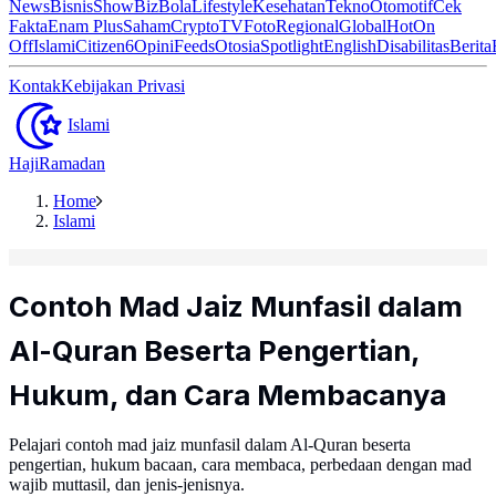
News
Bisnis
ShowBiz
Bola
Lifestyle
Kesehatan
Tekno
Otomotif
Cek
Fakta
Enam Plus
Saham
Crypto
TV
Foto
Regional
Global
Hot
On
Off
Islami
Citizen6
Opini
Feeds
Otosia
Spotlight
English
Disabilitas
Berita
Kontak
Kebijakan Privasi
Islami
Haji
Ramadan
Home
Islami
Contoh Mad Jaiz Munfasil dalam
Al-Quran Beserta Pengertian,
Hukum, dan Cara Membacanya
Pelajari contoh mad jaiz munfasil dalam Al-Quran beserta
pengertian, hukum bacaan, cara membaca, perbedaan dengan mad
wajib muttasil, dan jenis-jenisnya.