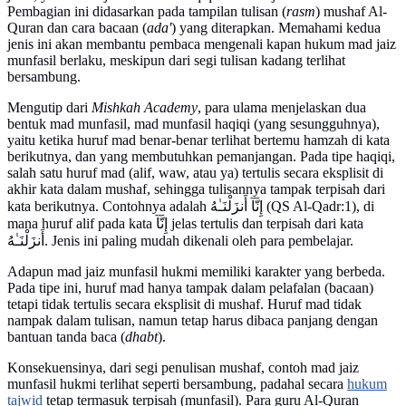
Pembagian ini didasarkan pada tampilan tulisan (
rasm
) mushaf Al-
Quran dan cara bacaan (
ada'
) yang diterapkan. Memahami kedua
jenis ini akan membantu pembaca mengenali kapan hukum mad jaiz
munfasil berlaku, meskipun dari segi tulisan kadang terlihat
bersambung.
Mengutip dari
Mishkah Academy
, para ulama menjelaskan dua
bentuk mad munfasil, mad munfasil haqiqi (yang sesungguhnya),
yaitu ketika huruf mad benar-benar terlihat bertemu hamzah di kata
berikutnya, dan yang membutuhkan pemanjangan. Pada tipe haqiqi,
salah satu huruf mad (alif, waw, atau ya) tertulis secara eksplisit di
akhir kata dalam mushaf, sehingga tulisannya tampak terpisah dari
kata berikutnya. Contohnya adalah إِنَّآ أَنزَلْنَـٰهُ (QS Al-Qadr:1), di
mana huruf alif pada kata إِنَّآ jelas tertulis dan terpisah dari kata
أَنزَلْنَـٰهُ. Jenis ini paling mudah dikenali oleh para pembelajar.
Adapun mad jaiz munfasil hukmi memiliki karakter yang berbeda.
Pada tipe ini, huruf mad hanya tampak dalam pelafalan (bacaan)
tetapi tidak tertulis secara eksplisit di mushaf. Huruf mad tidak
nampak dalam tulisan, namun tetap harus dibaca panjang dengan
bantuan tanda baca (
dhabt
).
Konsekuensinya, dari segi penulisan mushaf, contoh mad jaiz
munfasil hukmi terlihat seperti bersambung, padahal secara
hukum
tajwid
tetap termasuk terpisah (munfasil). Para guru Al-Quran