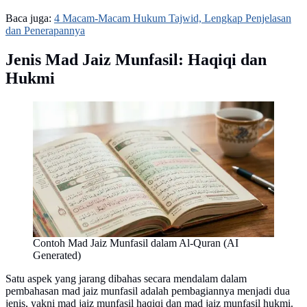
Baca juga:
4 Macam-Macam Hukum Tajwid, Lengkap Penjelasan
dan Penerapannya
Jenis Mad Jaiz Munfasil: Haqiqi dan
Hukmi
Contoh Mad Jaiz Munfasil dalam Al-Quran (AI
Generated)
Satu aspek yang jarang dibahas secara mendalam dalam
pembahasan mad jaiz munfasil adalah pembagiannya menjadi dua
jenis, yakni mad jaiz munfasil haqiqi dan mad jaiz munfasil hukmi.