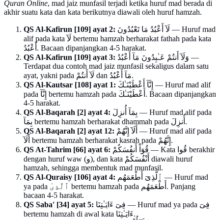
Quran Online
, mad jaiz munfasil terjadi ketika huruf mad berada di
akhir suatu kata dan kata berikutnya diawali oleh huruf hamzah.
QS Al-Kafirun [109] ayat 2:
لَآ أَعْبُدُ مَا تَعْبُدُونَ — Huruf mad
alif pada kata لَآ bertemu hamzah berharakat fathah pada kata
أَعْبُدُ. Bacaan dipanjangkan 4-5 harakat.
QS Al-Kafirun [109] ayat 3:
وَلَآ أَنتُمْ عَـٰبِدُونَ مَآ أَعْبُدُ —
Terdapat dua contoh mad jaiz munfasil sekaligus dalam satu
ayat, yakni pada لَآ أَنتُمْ dan مَآ أَعْبُدُ.
QS Al-Kautsar [108] ayat 1:
إِنَّآ أَعْطَيْنَـٰكَ — Huruf mad alif
pada إِنَّآ bertemu hamzah pada أَعْطَيْنَـٰكَ. Bacaan dipanjangkan
4-5 harakat.
QS Al-Baqarah [2] ayat 4:
بِمَآ أُنزِلَ — Huruf mad alif pada
بِمَآ bertemu hamzah berharakat dhammah pada أُنزِلَ.
QS Al-Baqarah [2] ayat 12:
أَلَآ إِنَّهُمْ — Huruf mad alif pada
أَلَآ bertemu hamzah berharakat kasrah pada إِنَّهُمْ.
QS At-Tahrim [66] ayat 6:
قُوٓاْ أَنفُسَكُمْ — Kata قُوا berakhir
dengan huruf waw (و), dan kata أَنْفُسَكُمْ diawali huruf
hamzah, sehingga membentuk mad munfasil.
QS Al-Quraisy [106] ayat 4:
ٱلَّذِىٓ أَطْعَمَهُم — Huruf mad
ya pada ٱلَّذِىٓ bertemu hamzah pada أَطْعَمَهُم. Panjang
bacaan 4-5 harakat.
QS Saba' [34] ayat 5:
فِىٓ ءَايَـٰتِنَا — Huruf mad ya pada فِىٓ
bertemu hamzah di awal kata ءَايَـٰتِنَا.