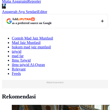
Mutia Anggraini
Reporter
Anugerah Ayu Sendari
Editor
Add
as a preferred source on Google
Contoh Mad Jaiz Munfasil
Mad Jaiz Munfasil
hukum mad jaiz munfasil
tajwid
mad far
Ilmu Tajwid
ilmu tajwid Al-Quran
Relevant
Feeds
Advertisement
Rekomendasi