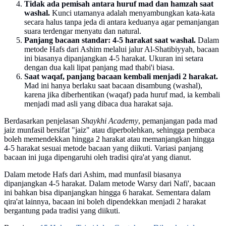
Tidak ada pemisah antara huruf mad dan hamzah saat
washal.
Kunci utamanya adalah menyambungkan kata-kata
secara halus tanpa jeda di antara keduanya agar pemanjangan
suara terdengar menyatu dan natural.
Panjang bacaan standar: 4-5 harakat saat washal.
Dalam
metode Hafs dari Ashim melalui jalur Al-Shatibiyyah, bacaan
ini biasanya dipanjangkan 4-5 harakat. Ukuran ini setara
dengan dua kali lipat panjang mad thabi'i biasa.
Saat waqaf, panjang bacaan kembali menjadi 2 harakat.
Mad ini hanya berlaku saat bacaan disambung (washal),
karena jika diberhentikan (waqaf) pada huruf mad, ia kembali
menjadi mad asli yang dibaca dua harakat saja.
Berdasarkan penjelasan
Shaykhi Academy
, pemanjangan pada mad
jaiz munfasil bersifat "jaiz" atau diperbolehkan, sehingga pembaca
boleh memendekkan hingga 2 harakat atau memanjangkan hingga
4-5 harakat sesuai metode bacaan yang diikuti. Variasi panjang
bacaan ini juga dipengaruhi oleh tradisi qira'at yang dianut.
Dalam metode Hafs dari Ashim, mad munfasil biasanya
dipanjangkan 4-5 harakat. Dalam metode Warsy dari Nafi', bacaan
ini bahkan bisa dipanjangkan hingga 6 harakat. Sementara dalam
qira'at lainnya, bacaan ini boleh dipendekkan menjadi 2 harakat
bergantung pada tradisi yang diikuti.