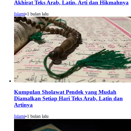
Akhirat Teks Arab, Latin, Arti dan Hikmahnya
Islami
•
1 bulan lalu
Kumpulan Sholawat Pendek yang Mudah
Diamalkan Setiap Hari Teks Arab, Latin dan
Artinya
Islami
•
1 bulan lalu