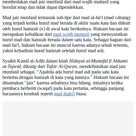
membedakan mad jaiz munfasil dari mad wajib muttasil yang
bersifat tetap dan tidak dapat dipendekkan.
Mad jaiz munfasil termasuk sub-tipe dari mad al-far'i (mad cabang)
yang terjadi ketika huruf mad berada di akhir suatu kata dan diikuti
oleh huruf hamzah (ء) di awal kata berikutnya. Hukum bacaan ini
merupakan kebalikan dari
mad wajib muttasil
yang mensyaratkan
huruf mad dan hamzah berada dalam satu kata. Sebagai bagian dari
mad far'i, hukum bacaan ini muncul karena adanya sebab tertentu,
yakni kehadiran huruf hamzah setelah huruf mad asli.
Syaikh Kamil al-Adib dalam kitab
Hidayat al-Mustafid fi Ahkami
at-Tajwid
, dikutip dari
Tafsir Al-Quran
, mendefinisikan mad jaiz
munfasil sebagai, "Apabila ada huruf mad asli pada satu kata
bertemu dengan hamzah di kata yang lainnya." Hukum bacaan ini
dinamakan "jaiz" karena sebabnya bisa hilang, misalnya ketika
pembaca berhenti (waqaf) pada kata pertama, sehingga panjang
bacaannya kembali seperti
mad thabi'i
biasa.