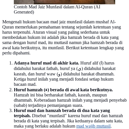
Contoh Mad Jaiz Munfasil dalam Al-Quran (AI
Generated)
Mengenali hukum bacaan mad jaiz munfasil dalam mushaf Al-
Quran memerlukan pemahaman tentang sejumlah ketentuan yang
harus terpenuhi. Aturan visual yang paling sederhana untuk
membedakan hukum ini adalah jika hamzah berada di kata yang
sama dengan huruf mad, itu muttasil namun jika hamzah berada di
awal kata berikutnya, itu munfasil. Berikut ketentuan lengkap yang
perlu dipahami.
Adanya huruf mad di akhir kata.
Huruf alif (ا) harus
didahului harakat fathah, huruf ya (ي) didahului harakat
kasrah, dan huruf waw (و) didahului harakat dhammah.
Ketiga huruf inilah yang menjadi fondasi setiap hukum
bacaan mad.
Huruf hamzah (ء) berada di awal kata berikutnya.
Hamzah ini bisa berharakat fathah, kasrah, maupun
dhammah. Keberadaan hamzah inilah yang menjadi penyebab
(sabab) terjadinya pemanjangan suara.
Huruf mad dan hamzah berada di dua kata yang
terpisah.
Disebut "munfasil" karena huruf mad dan hamzah
berada di kata yang terpisah. Jika keduanya dalam satu kata,
maka yang berlaku adalah hukum
mad wajib muttasil
.