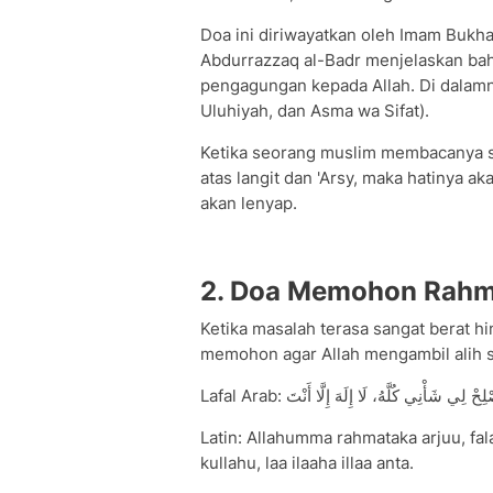
Doa ini diriwayatkan oleh Imam Bukhar
Abdurrazzaq al-Badr menjelaskan bah
pengagungan kepada Allah. Di dalamn
Uluhiyah, dan Asma wa Sifat).
Ketika seorang muslim membacanya 
atas langit dan 'Arsy, maka hatinya a
akan lenyap.
2. Doa Memohon Rahm
Ketika masalah terasa sangat berat h
memohon agar Allah mengambil alih se
Lafal Arab: َأْنِي كُلَّهُ، لَا إِلَهَ إِلَّا أَنْتَ
Latin: Allahumma rahmataka arjuu, falaa t
kullahu, laa ilaaha illaa anta.