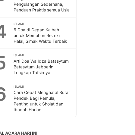
Sport
Pengulangan Sederhana,
Berita Bola Terkini, Ja
Panduan Praktis semua Usia
Klasemen, Hasil Liga
4
ISLAMI
6 Doa di Depan Ka'bah
untuk Memohon Rezeki
Halal, Simak Waktu Terbaik
5
ISLAMI
Arti Doa Wa Idza Batasytum
Batasytum Jabbarin
Lengkap Tafsirnya
6
ISLAMI
Cara Cepat Menghafal Surat
Pendek Bagi Pemula,
Penting untuk Sholat dan
Ibadah Harian