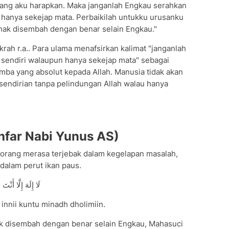
 yang aku harapkan. Maka janganlah Engkau serahkan
n hanya sekejap mata. Perbaikilah untukku urusanku
hak disembah dengan benar selain Engkau."
rah r.a.. Para ulama menafsirkan kalimat "janganlah
 sendiri walaupun hanya sekejap mata" sebagai
ba yang absolut kepada Allah. Manusia tidak akan
endirian tanpa pelindungan Allah walau hanya
ghfar Nabi Yunus AS)
eorang merasa terjebak dalam kegelapan masalah,
 dalam perut ikan paus.
لَا إِلَهَ إِلَّا أَنْتَ
a innii kuntu minadh dholimiin.
ak disembah dengan benar selain Engkau, Mahasuci