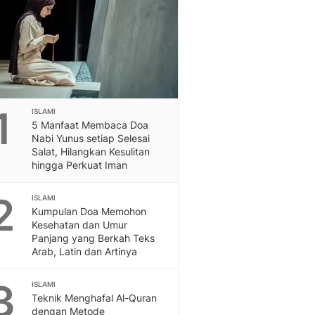
Feeds
Feeds Liputan6: Kumpul
Terbaru Harian
Otosia
Otosia
Spotlight
Berita Terkini, Kabar Te
1
ISLAMI
Dan Dunia - Liputan6.
5 Manfaat Membaca Doa
Nabi Yunus setiap Selesai
English
Salat, Hilangkan Kesulitan
Exploring Knowledge, T
hingga Perkuat Iman
En.Liputan6.com
Disabilitas
2
ISLAMI
Disabilitas Berita Terkini
Kumpulan Doa Memohon
Harian, Berita Terbaru,
Kesehatan dan Umur
Berita
Panjang yang Berkah Teks
Arab, Latin dan Artinya
Berita Hari Ini Politik,
Health
3
Kabar Berita Terbaru D
ISLAMI
Teknik Menghafal Al-Quran
Diet, Herbal Terbaik
dengan Metode