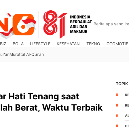
BIZ
BOLA
LIFESTYLE
KESEHATAN
TEKNO
OTOMOTIF
ur'an
Murottal Al-Qur'an
TOPIK
r Hati Tenang saat
#
R
ah Berat, Waktu Terbaik
#
R
#
A
#
D