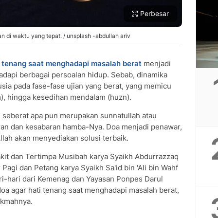
Perbesar
 di waktu yang tepat. / unsplash -abdullah ariv
i tenang saat menghadapi masalah berat
menjadi
adapi berbagai persoalan hidup. Sebab, dinamika
ia pada fase-fase ujian yang berat, yang memicu
), hingga kesedihan mendalam (huzn).
h seberat apa pun merupakan sunnatullah atau
uran dan kesabaran hamba-Nya. Doa menjadi penawar,
llah akan menyediakan solusi terbaik.
kit dan Tertimpa Musibah karya Syaikh Abdurrazzaq
 Pagi dan Petang karya Syaikh Sa'id bin 'Ali bin Wahf
ri-hari dari Kemenag dan Yayasan Ponpes Darul
doa agar hati tenang saat menghadapi masalah berat,
ikmahnya.