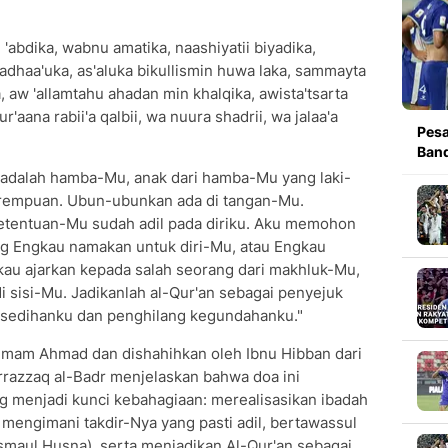
 'abdika, wabnu amatika, naashiyatii biyadika,
adhaa'uka, as'aluka bikullismin huwa laka, sammayta
ka, aw 'allamtahu ahadan min khalqika, awista'tsarta
l qur'aana rabii'a qalbii, wa nuura shadrii, wa jalaa'a
Pesa
Band
u adalah hamba-Mu, anak dari hamba-Mu yang laki-
erempuan. Ubun-ubunkan ada di tangan-Mu.
ketentuan-Mu sudah adil pada diriku. Aku memohon
 Engkau namakan untuk diri-Mu, atau Engkau
kau ajarkan kepada salah seorang dari makhluk-Mu,
i sisi-Mu. Jadikanlah al-Qur'an sebagai penyejuk
kesedihanku dan penghilang kegundahanku."
 Imam Ahmad dan dishahihkan oleh Ibnu Hibban dari
urrazzaq al-Badr menjelaskan bahwa doa ini
menjadi kunci kebahagiaan: merealisasikan ibadah
 mengimani takdir-Nya yang pasti adil, bertawassul
smaul Husna), serta menjadikan Al-Qur'an sebagai