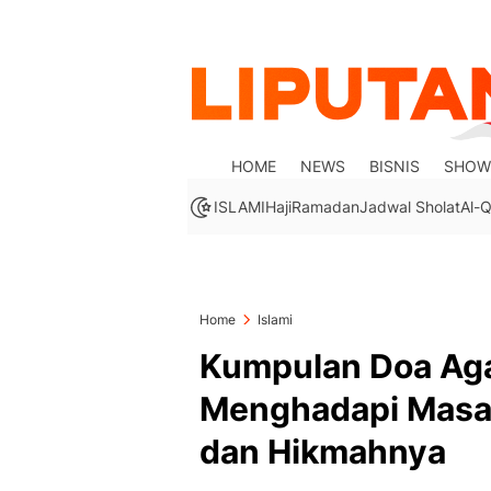
HOME
NEWS
BISNIS
SHOW
ISLAMI
Haji
Ramadan
Jadwal Sholat
Al-Q
Home
Islami
Kumpulan Doa Aga
Menghadapi Masal
dan Hikmahnya