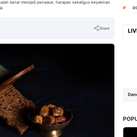
alah berat menjadi penawar, harapan sekaligus keyakinan
#
ik
D
Share
LI
Copy Link
Dan
POP