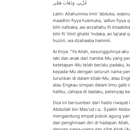
حُزْنِي، وَذَهَابَ هَمِّي
Latin: Allahumma innii 'abduka, wabnu
maadhin fiyya hukmuka, 'adlun fiyya q
bihi nafsaka, aw anzaltahu fii kitaabi
bihi fii 'ilmil ghaibi 'indaka, an taj'ala
huznii, wa dzahaaba hammii.
Artinya: "Ya Allah, sesungguhnya ak
laki dan anak dari hamba-Mu yang p
ketetapan-Mu telah berlalu padaku, 
kepada-Mu dengan seluruh nama yang
turunkan di dalam kitab-Mu, atau Eng
atau Engkau simpan dalam ilmu gaib d
hatiku, cahaya di dadaku, pelenyap 
Doa ini bersumber dari hadis riwayat
Abdullah bin Mas'ud r.a.. Syaikh Abd
mengandung empat pokok agung yang 
dan penghinaan diri di hadapan Allah,
dengan nama-nama dan sifat Allah (A