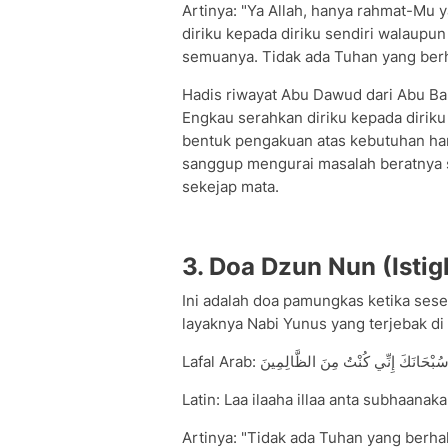
Artinya: "Ya Allah, hanya rahmat-Mu
diriku kepada diriku sendiri walaupu
semuanya. Tidak ada Tuhan yang ber
Hadis riwayat Abu Dawud dari Abu Bak
Engkau serahkan diriku kepada diriku
bentuk pengakuan atas kebutuhan ham
sanggup mengurai masalah beratnya s
sekejap mata.
3. Doa Dzun Nun (Isti
Ini adalah doa pamungkas ketika ses
layaknya Nabi Yunus yang terjebak di
Lafal Arab:  سُبْحَانَكَ إِنِّي كُنْتُ مِنَ الظَّالِمِينَ
Latin: Laa ilaaha illaa anta subhaanak
Artinya: "Tidak ada Tuhan yang berh