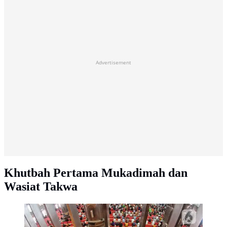
Advertisement
Khutbah Pertama Mukadimah dan
Wasiat Takwa
Umat Islam mendengarkan khutbah saat mengikuti
ibadah salat Jumat pertama Ramadan 1444 Hijriyah di