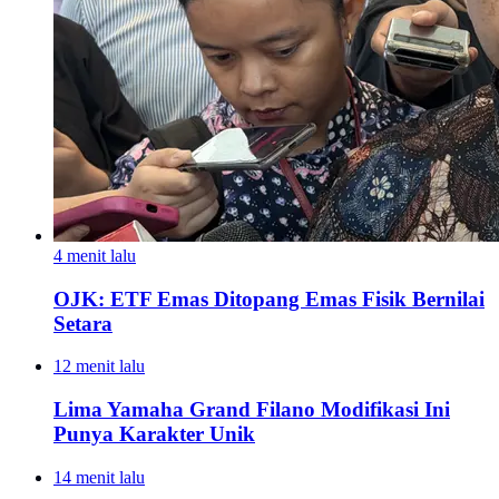
4 menit lalu
OJK: ETF Emas Ditopang Emas Fisik Bernilai
Setara
12 menit lalu
Lima Yamaha Grand Filano Modifikasi Ini
Punya Karakter Unik
14 menit lalu