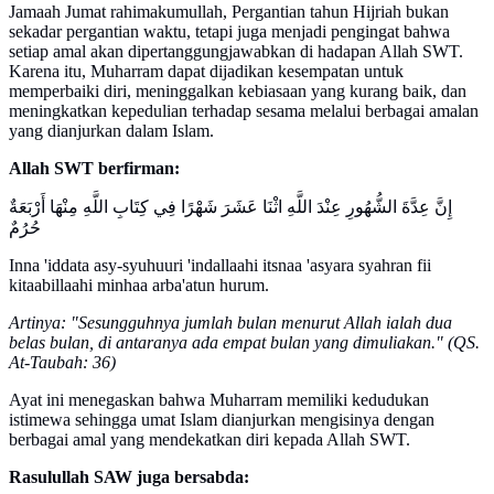
Jamaah Jumat rahimakumullah, Pergantian tahun Hijriah bukan
sekadar pergantian waktu, tetapi juga menjadi pengingat bahwa
setiap amal akan dipertanggungjawabkan di hadapan Allah SWT.
Karena itu, Muharram dapat dijadikan kesempatan untuk
memperbaiki diri, meninggalkan kebiasaan yang kurang baik, dan
meningkatkan kepedulian terhadap sesama melalui berbagai amalan
yang dianjurkan dalam Islam.
Allah SWT berfirman:
إِنَّ عِدَّةَ الشُّهُورِ عِنْدَ اللَّهِ اثْنَا عَشَرَ شَهْرًا فِي كِتَابِ اللَّهِ مِنْهَا أَرْبَعَةٌ
حُرُمٌ
Inna 'iddata asy-syuhuuri 'indallaahi itsnaa 'asyara syahran fii
kitaabillaahi minhaa arba'atun hurum.
Artinya: "Sesungguhnya jumlah bulan menurut Allah ialah dua
belas bulan, di antaranya ada empat bulan yang dimuliakan." (QS.
At-Taubah: 36)
Ayat ini menegaskan bahwa Muharram memiliki kedudukan
istimewa sehingga umat Islam dianjurkan mengisinya dengan
berbagai amal yang mendekatkan diri kepada Allah SWT.
Rasulullah SAW juga bersabda: