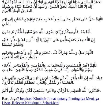
الْحَمْدُ لِلَّهِ الَّذِي هَدَانَا لِهَذَا وَمَا كُنَّا لِنَهْتَدِيَ لَوْلَا أَنْ هَدَانَا اللَّهُ، أَشْهَدُ أَنْ لَا
إِلٰهَ إِلَّا اللَّهُ الْمَلِكُ الْحَقُّ الْمُبِينُ، وَأَشْهَدُ أَنَّ مُحَمَّدًا عَبْدُهُ وَرَسُولُهُ
الصَّادِقُ الْوَعْدِ الْأَمِينُ.
اللَّهُمَّ صَلِّ عَلَى مُحَمَّدٍ وَعَلَى آلِهِ وَأَصْحَابِهِ وَمَنْ تَبِعَهُمْ بِإِحْسَانٍ إِلَى يَوْمِ
الدِّينِ.
أَمَّا بَعْدُ، فَأُوصِيكُمْ وَإِيَّايَ بِتَقْوَى اللَّهِ حَقَّ تُقَاتِهِ لَعَلَّكُمْ تُرْحَمُونَ.
إِنَّ اللَّهَ وَمَلَائِكَتَهُ يُصَلُّونَ عَلَى النَّبِيِّ ۚ يَا أَيُّهَا الَّذِينَ آمَنُوا صَلُّوا عَلَيْهِ
وَسَلِّمُوا تَسْلِيمًا.
اللَّهُمَّ صَلِّ وَسَلِّمْ وَبَارِكْ عَلَى مُحَمَّدٍ وَعَلَى آلِهِ وَأَصْحَابِهِ وَقَرَابَتِهِ
وَأَزْوَاجِهِ وَذُرِّيَّاتِهِ أَجْمَعِينَ.
اللَّهُمَّ اغْفِرْ لِلْمُسْلِمِينَ وَالْمُسْلِمَاتِ، وَالْمُؤْمِنِينَ وَالْمُؤْمِنَاتِ، الْأَحْيَاءِ
مِنْهُمْ وَالْأَمْوَاتِ، إِنَّكَ قَرِيبٌ مُجِيبُ الدَّعَوَاتِ، يَا قَاضِيَ الْحَاجَاتِ.
عِبَادَ اللَّهِ، إِنَّ اللَّهَ يَأْمُرُ بِالْعَدْلِ وَالْإِحْسَانِ وَإِيتَاءِ ذِي الْقُرْبَى، وَيَنْهَى عَنِ
الْفَحْشَاءِ وَالْمُنْكَرِ وَالْبَغْيِ، يَعِظُكُمْ لَعَلَّكُمْ تَذَكَّرُونَ.
فَاذْكُرُوا اللَّهَ الْعَظِيمَ يَذْكُرْكُمْ، وَادْعُوهُ يَسْتَجِبْ لَكُمْ، وَلَذِكْرُ اللَّهِ أَكْبَرُ.
Baca Juga
7 Inspirasi Khutbah Jumat tentang Pentingnya Menjaga
Lisan, Relevan Kehidupan Sehari-hari