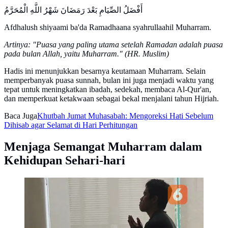
أَفْضَلُ الصِّيَامِ بَعْدَ رَمَضَانَ شَهْرُ اللَّهِ الْمُحَرَّمُ
Afdhalush shiyaami ba'da Ramadhaana syahrullaahil Muharram.
Artinya: "Puasa yang paling utama setelah Ramadan adalah puasa
pada bulan Allah, yaitu Muharram." (HR. Muslim)
Hadis ini menunjukkan besarnya keutamaan Muharram. Selain
memperbanyak puasa sunnah, bulan ini juga menjadi waktu yang
tepat untuk meningkatkan ibadah, sedekah, membaca Al-Qur'an,
dan memperkuat ketakwaan sebagai bekal menjalani tahun Hijriah.
Baca Juga
Khutbah Jumat Muhasabah: Mengoreksi Hati Sebelum
Dihisab agar Selamat di Hari Perhitungan
Menjaga Semangat Muharram dalam
Kehidupan Sehari-hari