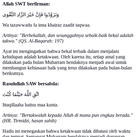
Allah SWT berfirman:
وَتَزَوَّدُوا فَإِنَّ خَيْرَ الزَّادِ التَّقْوَى
Wa tazawwadu fa inna khairaz zaadit taqwaa.
Artinya: "Berbekallah, dan sesungguhnya sebaik-baik bekal adalah
takwa." (QS. Al-Baqarah: 197)
Ayat ini mengingatkan bahwa bekal terbaik dalam menjalani
kehidupan adalah ketakwaan. Oleh karena itu, setiap amal yang
dilakukan pada bulan Muharram hendaknya menjadi awal untuk
membangun kebiasaan baik yang terus dilakukan pada bulan-bulan
berikutnya.
Rasulullah SAW bersabda:
اتَّقِ اللَّهَ حَيْثُمَا كُنْتَ
Ittaqillaaha haitsu maa kunta.
Artinya: "Bertakwalah kepada Allah di mana pun engkau berada."
(HR. Tirmidzi, hasan sahih)
Hadis ini menegaskan bahwa ketakwaan tidak dibatasi oleh waktu
dan tempat. Semangat Muharram hendaknya menjadi dorongan