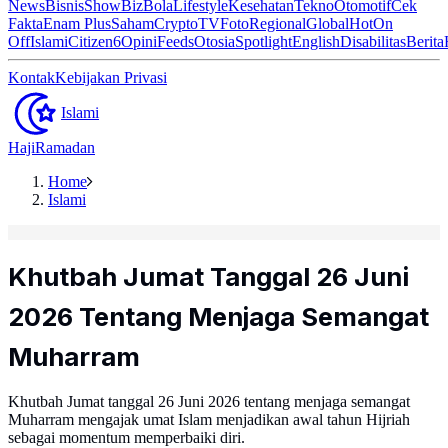
News
Bisnis
ShowBiz
Bola
Lifestyle
Kesehatan
Tekno
Otomotif
Cek
Fakta
Enam Plus
Saham
Crypto
TV
Foto
Regional
Global
Hot
On
Off
Islami
Citizen6
Opini
Feeds
Otosia
Spotlight
English
Disabilitas
Berita
Kontak
Kebijakan Privasi
Islami
Haji
Ramadan
Home
Islami
Khutbah Jumat Tanggal 26 Juni
2026 Tentang Menjaga Semangat
Muharram
Khutbah Jumat tanggal 26 Juni 2026 tentang menjaga semangat
Muharram mengajak umat Islam menjadikan awal tahun Hijriah
sebagai momentum memperbaiki diri.