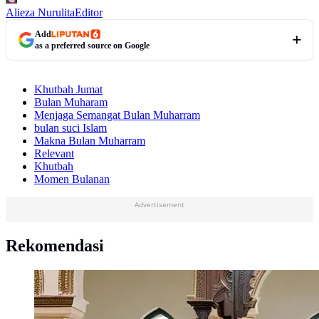
Alieza Nurulita
Editor
Add
as a preferred source on Google
Khutbah Jumat
Bulan Muharam
Menjaga Semangat Bulan Muharram
bulan suci Islam
Makna Bulan Muharram
Relevant
Khutbah
Momen Bulanan
Advertisement
Rekomendasi