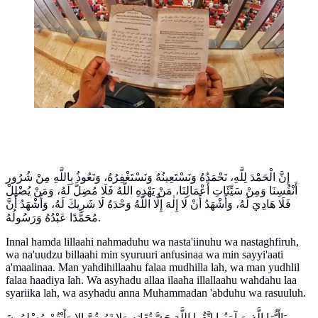
Masjid Istiqlal, Jakarta, Jumat (24/3/2023).
(Liputan6.com/Angga Yuniar)
إِنَّ الْحَمْدَ لِلَّهِ، نَحْمَدُهُ وَنَسْتَعِينُهُ وَنَسْتَغْفِرُهُ، وَنَعُوذُ بِاللَّهِ مِنْ شُرُورِ
أَنْفُسِنَا وَمِنْ سَيِّئَاتِ أَعْمَالِنَا، مَنْ يَهْدِهِ اللَّهُ فَلَا مُضِلَّ لَهُ، وَمَنْ يُضْلِلْ
فَلَا هَادِيَ لَهُ، وَأَشْهَدُ أَنْ لَا إِلٰهَ إِلَّا اللَّهُ وَحْدَهُ لَا شَرِيكَ لَهُ، وَأَشْهَدُ أَنَّ
مُحَمَّدًا عَبْدُهُ وَرَسُولُهُ.
Innal hamda lillaahi nahmaduhu wa nasta'iinuhu wa nastaghfiruh,
wa na'uudzu billaahi min syuruuri anfusinaa wa min sayyi'aati
a'maalinaa. Man yahdihillaahu falaa mudhilla lah, wa man yudhlil
falaa haadiya lah. Wa asyhadu allaa ilaaha illallaahu wahdahu laa
syariika lah, wa asyhadu anna Muhammadan 'abduhu wa rasuuluh.
يَاأَيُّهَا الَّذِينَ آمَنُوا اتَّقُوا اللَّهَ حَقَّ تُقَاتِهِ وَلا تَمُوتُنَّ إِلا وَأَنْتُمْ مُسْلِمُونَ