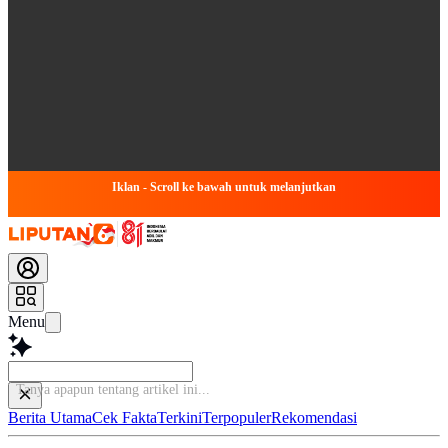
Iklan - Scroll ke bawah untuk melanjutkan
Menu
Baca lebi
Berita Utama
Cek Fakta
Terkini
Terpopuler
Rekomendasi