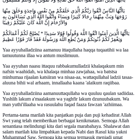
يَاأَيُّهَا النَّاسُ اتَّقُوا رَبَّكُمُ الَّذِي خَلَقَكُمْ مِنْ نَفْسٍ وَاحِدَةٍ وَخَلَقَ مِنْهَا
زَوْجَهَا وَبَثَّ مِنْهُمَا رِجَالا كَثِيرًا وَنِسَاءً وَاتَّقُوا اللَّهَ الَّذِي تَسَاءَلُونَ بِهِ
وَالأرْحَامَ إِنَّ اللَّهَ كَانَ عَلَيْكُمْ رَقِيبًا
يَاأَيُّهَا الَّذِينَ آمَنُوا اتَّقُوا اللَّهَ وَقُولُوا قَوْلا سَدِيدًا * يُصْلِحْ لَكُمْ أَعْمَالَكُمْ
وَيَغْفِرْ لَكُمْ ذُنُوبَكُمْ وَمَنْ يُطِعِ اللَّهَ وَرَسُولَهُ فَقَدْ فَازَ فَوْزًا عَظِيمً
Yaa ayyuhalladziina aamanuu ittaqullaha haqqa tuqaatihii wa laa
tamuutunna illaa wa antum muslimuun.
Yaa ayyuhan naasu ittaquu rabbakumulladzii khalaqakum min
nafsin waahidah, wa khalaqa minhaa zawjahaa, wa batstsa
minhumaa rijaalan katsiiran wa nisaa-aa, wattaqullahal ladzii tasaa-
aluuna bihii wal arhaam, innallaaha kaana 'alaikum raqiibaa.
Yaa ayyuhalladziina aamanuuttaqullaha wa quuluu qaulan sadiidaa.
Yushlih lakum a'maalakum wa yaghfir lakum dzunuubakum. Wa
man yuthi'illaaha wa rasuulahu faqad faaza fawzan 'azhiimaa.
Pertama-tama marilah kita panjatkan puja dan puji kehadirat Allah
Swt yang telah memberikan berbagai kenikmatan. Semoga Allah
senantiasa melindungi kita dari segala marabahaya. Shalawat dan
salam marilah kita limpahkan kepada Nabi dan Rasul kita yakni
Muhammad Saw. Semoga kita semua termasuk menjadi umat