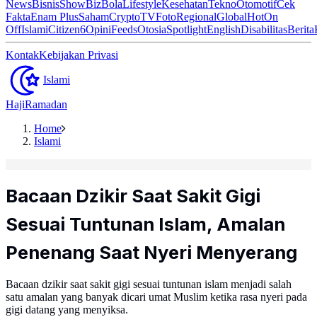
News
Bisnis
ShowBiz
Bola
Lifestyle
Kesehatan
Tekno
Otomotif
Cek
Fakta
Enam Plus
Saham
Crypto
TV
Foto
Regional
Global
Hot
On
Off
Islami
Citizen6
Opini
Feeds
Otosia
Spotlight
English
Disabilitas
Berita
Kontak
Kebijakan Privasi
Islami
Haji
Ramadan
Home
Islami
Bacaan Dzikir Saat Sakit Gigi
Sesuai Tuntunan Islam, Amalan
Penenang Saat Nyeri Menyerang
Bacaan dzikir saat sakit gigi sesuai tuntunan islam menjadi salah
satu amalan yang banyak dicari umat Muslim ketika rasa nyeri pada
gigi datang yang menyiksa.