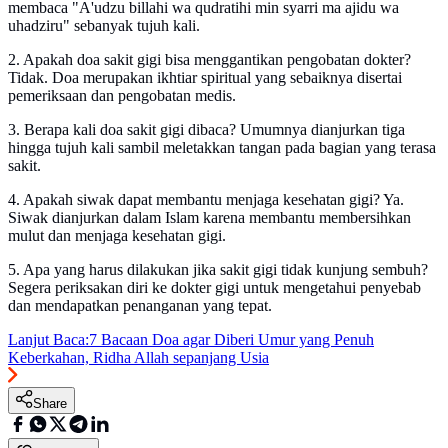
membaca "A'udzu billahi wa qudratihi min syarri ma ajidu wa
uhadziru" sebanyak tujuh kali.
2. Apakah doa sakit gigi bisa menggantikan pengobatan dokter?
Tidak. Doa merupakan ikhtiar spiritual yang sebaiknya disertai
pemeriksaan dan pengobatan medis.
3. Berapa kali doa sakit gigi dibaca? Umumnya dianjurkan tiga
hingga tujuh kali sambil meletakkan tangan pada bagian yang terasa
sakit.
4. Apakah siwak dapat membantu menjaga kesehatan gigi? Ya.
Siwak dianjurkan dalam Islam karena membantu membersihkan
mulut dan menjaga kesehatan gigi.
5. Apa yang harus dilakukan jika sakit gigi tidak kunjung sembuh?
Segera periksakan diri ke dokter gigi untuk mengetahui penyebab
dan mendapatkan penanganan yang tepat.
Lanjut Baca:
7 Bacaan Doa agar Diberi Umur yang Penuh
Keberkahan, Ridha Allah sepanjang Usia
Share