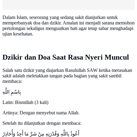
Dalam Islam, seseorang yang sedang sakit dianjurkan untuk
memperbanyak doa dan dzikir. Amalan ini menjadi sarana memohon
pertolongan sekaligus menguatkan hati agar tetap sabar menghadapi
ujian kesehatan.
Dzikir dan Doa Saat Rasa Nyeri Muncul
Salah satu dzikir yang diajarkan Rasulullah SAW ketika merasakan
sakit adalah meletakkan tangan pada bagian yang sakit sambil
membaca:
بِاسْمِ اللَّهِ
Latin: Bismillah (3 kali)
Artinya: Dengan menyebut nama Allah.
Setelah itu dilanjutkan dengan membaca:
أَعُوذُ بِاللَّهِ وَقُدْرَتِهِ مِنْ شَرِّ مَا أَجِدُ وَأُحَاذِرُ