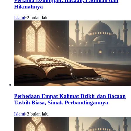
Pertama Dzulhijjah: Bacaan, Fadhilah dan
Hikmahnya
Islami
•
2 bulan lalu
Perbedaan Empat Kalimat Dzikir dan Bacaan
Tasbih Biasa, Simak Perbandingannya
Islami
•
3 bulan lalu