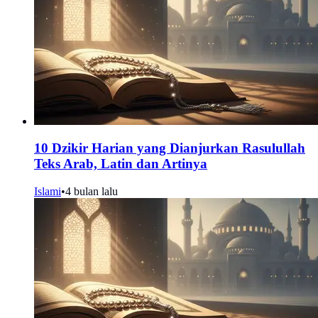
10 Dzikir Harian yang Dianjurkan Rasulullah
Teks Arab, Latin dan Artinya
Islami
•
4 bulan lalu