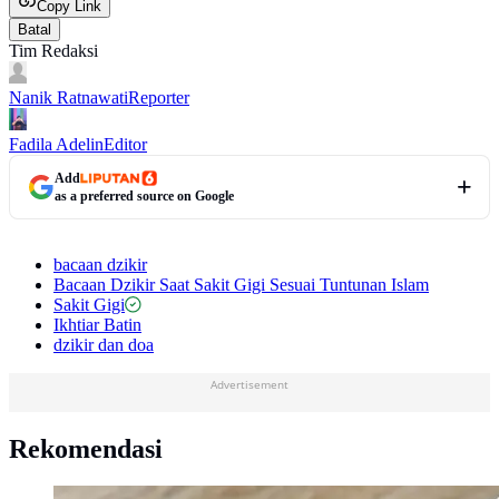
Copy Link
Batal
Tim Redaksi
Nanik Ratnawati
Reporter
Fadila Adelin
Editor
Add
as a preferred source on Google
bacaan dzikir
Bacaan Dzikir Saat Sakit Gigi Sesuai Tuntunan Islam
Sakit Gigi
Ikhtiar Batin
dzikir dan doa
Advertisement
Rekomendasi