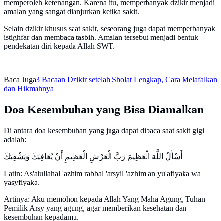
memperoleh ketenangan. Karena itu, memperbanyak dzikir menjadi
amalan yang sangat dianjurkan ketika sakit.
Selain dzikir khusus saat sakit, seseorang juga dapat memperbanyak
istighfar dan membaca tasbih. Amalan tersebut menjadi bentuk
pendekatan diri kepada Allah SWT.
Baca Juga
3 Bacaan Dzikir setelah Sholat Lengkap, Cara Melafalkan
dan Hikmahnya
Doa Kesembuhan yang Bisa Diamalkan
Di antara doa kesembuhan yang juga dapat dibaca saat sakit gigi
adalah:
أَسْأَلُ اللَّهَ الْعَظِيمَ رَبَّ الْعَرْشِ الْعَظِيمِ أَنْ يُعَافِيَكَ وَيَشْفِيَكَ
Latin: As'alullahal 'azhim rabbal 'arsyil 'azhim an yu'afiyaka wa
yasyfiyaka.
Artinya: Aku memohon kepada Allah Yang Maha Agung, Tuhan
Pemilik Arsy yang agung, agar memberikan kesehatan dan
kesembuhan kepadamu.