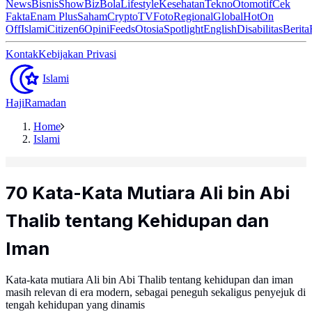
News
Bisnis
ShowBiz
Bola
Lifestyle
Kesehatan
Tekno
Otomotif
Cek
Fakta
Enam Plus
Saham
Crypto
TV
Foto
Regional
Global
Hot
On
Off
Islami
Citizen6
Opini
Feeds
Otosia
Spotlight
English
Disabilitas
Berita
Kontak
Kebijakan Privasi
Islami
Haji
Ramadan
Home
Islami
70 Kata-Kata Mutiara Ali bin Abi
Thalib tentang Kehidupan dan
Iman
Kata-kata mutiara Ali bin Abi Thalib tentang kehidupan dan iman
masih relevan di era modern, sebagai peneguh sekaligus penyejuk di
tengah kehidupan yang dinamis