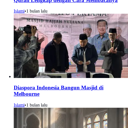
Quran Lengkap dengan Cara Membacanya
Islami
•
1 bulan lalu
Diaspora Indonesia Bangun Masjid di
Melbourne
Islami
•
1 bulan lalu