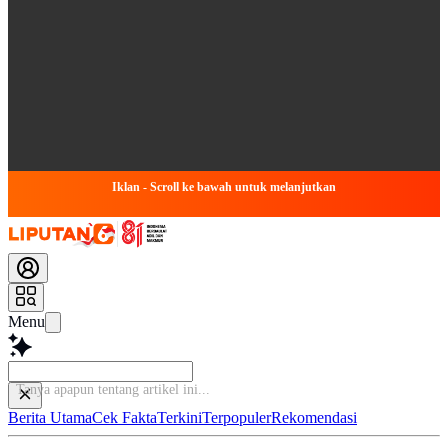
Iklan - Scroll ke bawah untuk melanjutkan
Menu
Baca
Berita Utama
Cek Fakta
Terkini
Terpopuler
Rekomendasi