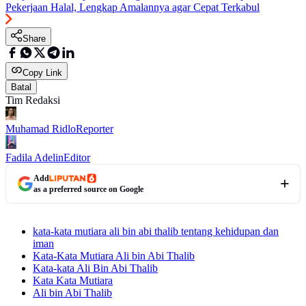
Pekerjaan Halal, Lengkap Amalannya agar Cepat Terkabul
Share
Copy Link
Batal
Tim Redaksi
Muhamad Ridlo
Reporter
Fadila Adelin
Editor
Add
as a preferred source on Google
kata-kata mutiara ali bin abi thalib tentang kehidupan dan
iman
Kata-Kata Mutiara Ali bin Abi Thalib
Kata-kata Ali Bin Abi Thalib
Kata Kata Mutiara
Ali bin Abi Thalib