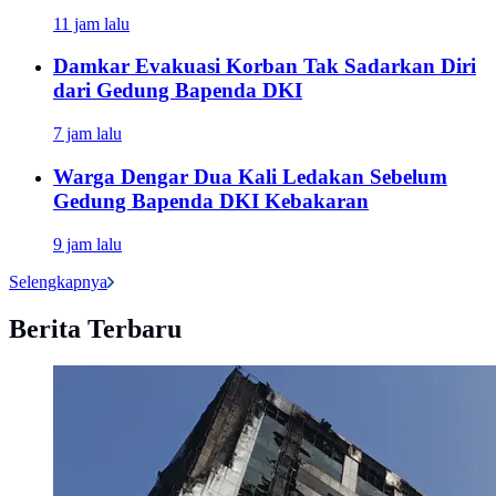
11 jam lalu
Damkar Evakuasi Korban Tak Sadarkan Diri
dari Gedung Bapenda DKI
7 jam lalu
Warga Dengar Dua Kali Ledakan Sebelum
Gedung Bapenda DKI Kebakaran
9 jam lalu
Selengkapnya
Berita Terbaru