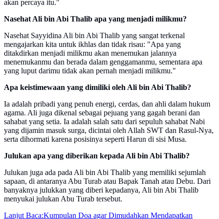
akan percaya itu."
Nasehat Ali bin Abi Thalib apa yang menjadi milikmu?
Nasehat Sayyidina Ali bin Abi Thalib yang sangat terkenal
mengajarkan kita untuk ikhlas dan tidak risau: "Apa yang
ditakdirkan menjadi milikmu akan menemukan jalannya
menemukanmu dan berada dalam genggamanmu, sementara apa
yang luput darimu tidak akan pernah menjadi milikmu."
Apa keistimewaan yang dimiliki oleh Ali bin Abi Thalib?
Ia adalah pribadi yang penuh energi, cerdas, dan ahli dalam hukum
agama. Ali juga dikenal sebagai pejuang yang gagah berani dan
sahabat yang setia. Ia adalah salah satu dari sepuluh sahabat Nabi
yang dijamin masuk surga, dicintai oleh Allah SWT dan Rasul-Nya,
serta dihormati karena posisinya seperti Harun di sisi Musa.
Julukan apa yang diberikan kepada Ali bin Abi Thalib?
Julukan juga ada pada Ali bin Abi Thalib yang memiliki sejumlah
sapaan, di antaranya Abu Turab atau Bapak Tanah atau Debu. Dari
banyaknya julukkan yang diberi kepadanya, Ali bin Abi Thalib
menyukai julukan Abu Turab tersebut.
Lanjut Baca:
Kumpulan Doa agar Dimudahkan Mendapatkan