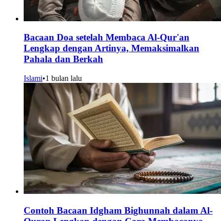
Bacaan Doa setelah Membaca Al-Qur'an
Lengkap dengan Artinya, Memaksimalkan
Pahala dan Berkah
Islami
•
1 bulan lalu
Contoh Bacaan Idgham Bighunnah dalam Al-