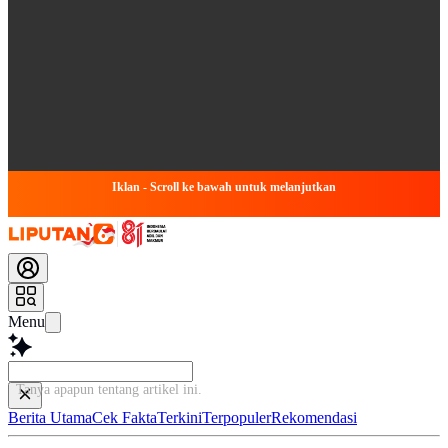
Iklan - Scroll ke bawah untuk melanjutkan
Menu
Baca leb
Berita Utama
Cek Fakta
Terkini
Terpopuler
Rekomendasi