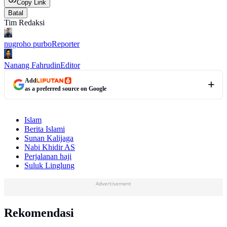
Copy Link
Batal
Tim Redaksi
nugroho purbo
Reporter
Nanang Fahrudin
Editor
Add
as a preferred source on Google
Islam
Berita Islami
Sunan Kalijaga
Nabi Khidir AS
Perjalanan haji
Suluk Linglung
Advertisement
Rekomendasi