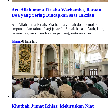
Arti Allahumma Firlaha Warhamha, Bacaan
Doa yang Sering Diucapkan saat Takziah
Arti Allahumma Firlaha Warhamha adalah doa memohon
ampunan dan rahmat bagi jenazah. Simak bacaan Arab, latin,
terjemahan, versi pendek dan panjang, serta maknan
Islami
•
8 hari lalu
Khutbah Jumat Ikhlas: Meluruskan Niat