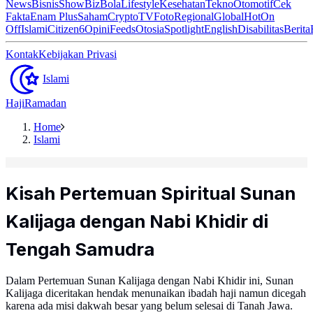
News
Bisnis
ShowBiz
Bola
Lifestyle
Kesehatan
Tekno
Otomotif
Cek
Fakta
Enam Plus
Saham
Crypto
TV
Foto
Regional
Global
Hot
On
Off
Islami
Citizen6
Opini
Feeds
Otosia
Spotlight
English
Disabilitas
Berita
Kontak
Kebijakan Privasi
Islami
Haji
Ramadan
Home
Islami
Kisah Pertemuan Spiritual Sunan
Kalijaga dengan Nabi Khidir di
Tengah Samudra
Dalam Pertemuan Sunan Kalijaga dengan Nabi Khidir ini, Sunan
Kalijaga diceritakan hendak menunaikan ibadah haji namun dicegah
karena ada misi dakwah besar yang belum selesai di Tanah Jawa.