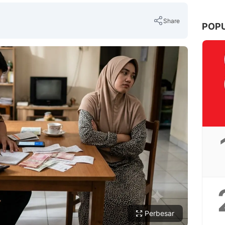
Share
POP
Copy Link
Perbesar