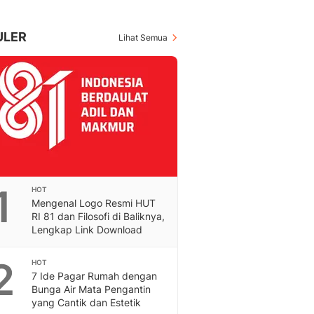
Berita Daerah Dan Peri
Terbaru
Global
ULER
Lihat Semua
Berita Internasional, Sa
Inspiratif, Unik, Dan M
Hot
Hot Liputan6.com Menya
Dan Terbaru
Islami
Berita & Kajian Islami
Hikmah - Liputan6
Citizen6
1
HOT
Berita Citizen6 - Medi
Mengenal Logo Resmi HUT
Liputan6.com
RI 81 dan Filosofi di Baliknya,
Opini
Lengkap Link Download
Opini Liputan6: Analis
Pandang Dan Perspekti
2
HOT
7 Ide Pagar Rumah dengan
Feeds
Bunga Air Mata Pengantin
Feeds Liputan6: Kumpul
yang Cantik dan Estetik
Terbaru Harian