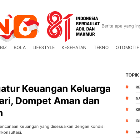
BIZ
BOLA
LIFESTYLE
KESEHATAN
TEKNO
OTOMOTIF
TOPIK
atur Keuangan Keluarga
#
R
dari, Dompet Aman dan
#
N
#
h
K
#
I
encanaan keuangan yang disesuaikan dengan kondisi
#
rkonsultasi.
M