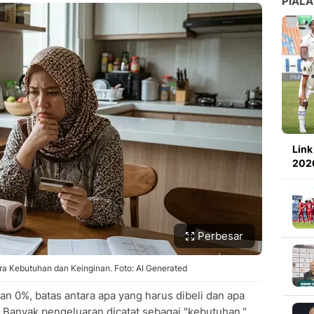
PIALA
Link
2026
Perbesar
a Kebutuhan dan Keinginan. Foto: AI Generated
cilan 0%, batas antara apa yang harus dibeli dan apa
. Banyak pengeluaran dicatat sebagai "kebutuhan,"