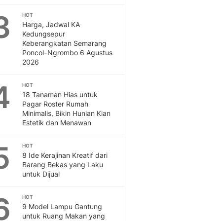
Otosia
3
HOT
Otosia
Harga, Jadwal KA
Spotlight
Kedungsepur
Berita Terkini, Kabar Te
Keberangkatan Semarang
Poncol–Ngrombo 6 Agustus
Dan Dunia - Liputan6.
2026
English
Exploring Knowledge, T
4
HOT
En.Liputan6.com
18 Tanaman Hias untuk
Disabilitas
Pagar Roster Rumah
Disabilitas Berita Terkini
Minimalis, Bikin Hunian Kian
Harian, Berita Terbaru,
Estetik dan Menawan
Berita
Berita Hari Ini Politik,
5
HOT
Health
8 Ide Kerajinan Kreatif dari
Barang Bekas yang Laku
Kabar Berita Terbaru D
untuk Dijual
Diet, Herbal Terbaik
Sport
6
HOT
Berita Bola Terkini, Ja
9 Model Lampu Gantung
Klasemen, Hasil Liga
untuk Ruang Makan yang