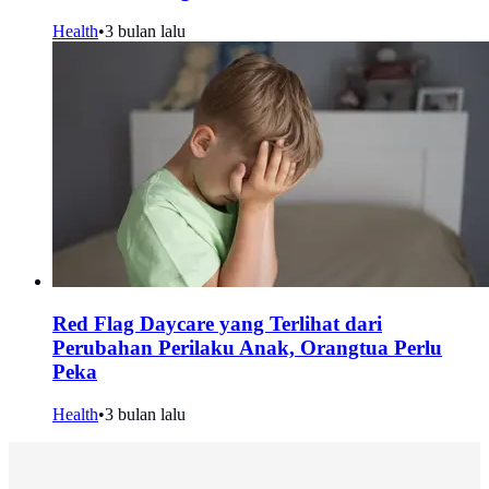
Health
•
3 bulan lalu
Red Flag Daycare yang Terlihat dari
Perubahan Perilaku Anak, Orangtua Perlu
Peka
Health
•
3 bulan lalu