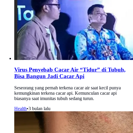
Virus Penyebab Cacar Air “Tidur” di Tubuh,
Bisa Bangun Jadi Cacar Api
Seseorang yang pernah terkena cacar air saat kecil punya
kemungkinan terkena cacar api. Kemunculan cacar api
biasanya saat imunitas tubuh sedang turun.
Health
•
3 bulan lalu