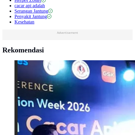
Herpes Zoster
cacar api adalah
Serangan Jantung
Penyakit Jantung
Kesehatan
Advertisement
Rekomendasi