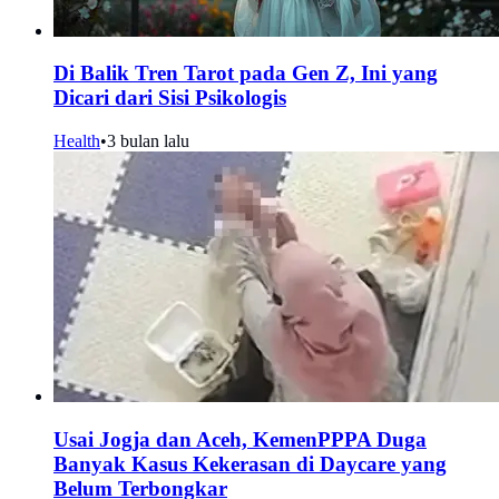
Di Balik Tren Tarot pada Gen Z, Ini yang
Dicari dari Sisi Psikologis
Health
•
3 bulan lalu
Usai Jogja dan Aceh, KemenPPPA Duga
Banyak Kasus Kekerasan di Daycare yang
Belum Terbongkar