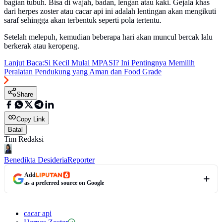
bagian tubuh. Bisa di wajah, badan, lengan atau kaki. Gejala khas
dari herpes zoster atau cacar api ini adalah lentingan akan mengikuti
saraf sehingga akan terbentuk seperti pola tertentu.
Setelah melepuh, kemudian beberapa hari akan muncul bercak lalu
berkerak atau keropeng.
Lanjut Baca:
Si Kecil Mulai MPASI? Ini Pentingnya Memilih
Peralatan Pendukung yang Aman dan Food Grade
Share
Copy Link
Batal
Tim Redaksi
Benedikta Desideria
Reporter
Add
as a preferred source on Google
cacar api