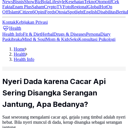
News
Bisnis
ShowBiz
Bola
Lifestyle
Kesehatan
Tekno
Otomotif
Cek
Fakta
Enam Plus
Saham
Crypto
TV
Foto
Regional
Global
Hot
On
Off
Islami
Citizen6
Opini
Feeds
Otosia
Spotlight
English
Disabilitas
Berita
Kontak
Kebijakan Privasi
Health
Health Info
Fit & Diet
Herbal
Drugs & Diseases
Persona
Diary
Paskibraka
Mind & Soul
Mom & Kids
Seks
Konsultasi Psikologi
Home
Health
Health Info
Nyeri Dada karena Cacar Api
Sering Disangka Serangan
Jantung, Apa Bedanya?
Saat seseorang mengalami cacar api, gejala yang timbul adalah nyeri
hebat. Bila nyeri muncul di dada, kerap disangka sebagai serangan
jantung.