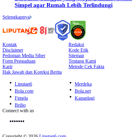
Simpel agar Rumah Lebih Terlindungi
Selengkapnya
Kontak
Redaksi
Disclaimer
Kode Etik
Pedoman Media Siber
Sitemap
Form Pengaduan
Tentang Kami
Karir
Metode Cek Fakta
Hak Jawab dan Koreksi Berita
Liputan6
Merdeka
Bola.com
Bola.net
Fimela
Kapanlagi
Brilio
Connect with us
Copyright © 2026
Liputan6.com