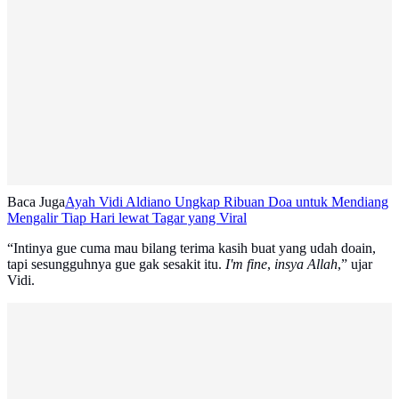
Baca Juga
Ayah Vidi Aldiano Ungkap Ribuan Doa untuk Mendiang
Mengalir Tiap Hari lewat Tagar yang Viral
“Intinya gue cuma mau bilang terima kasih buat yang udah doain,
tapi sesungguhnya gue gak sesakit itu.
I'm fine
,
insya Allah
,” ujar
Vidi.