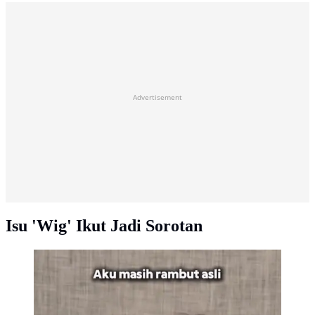
Advertisement
Isu 'Wig' Ikut Jadi Sorotan
5 Potret Gaya Rambut Terbaru Vidi Aldiano, Bantah
Pakai Wig (sumber: Isntagram/vidialdiano)