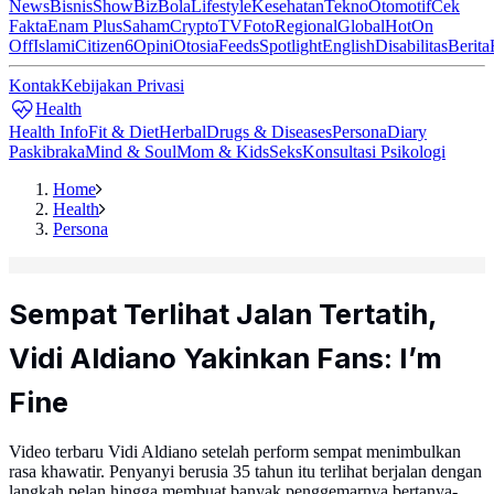
News
Bisnis
ShowBiz
Bola
Lifestyle
Kesehatan
Tekno
Otomotif
Cek
Fakta
Enam Plus
Saham
Crypto
TV
Foto
Regional
Global
Hot
On
Off
Islami
Citizen6
Opini
Otosia
Feeds
Spotlight
English
Disabilitas
Berita
Kontak
Kebijakan Privasi
Health
Health Info
Fit & Diet
Herbal
Drugs & Diseases
Persona
Diary
Paskibraka
Mind & Soul
Mom & Kids
Seks
Konsultasi Psikologi
Home
Health
Persona
Sempat Terlihat Jalan Tertatih,
Vidi Aldiano Yakinkan Fans: I’m
Fine
Video terbaru Vidi Aldiano setelah perform sempat menimbulkan
rasa khawatir. Penyanyi berusia 35 tahun itu terlihat berjalan dengan
langkah pelan hingga membuat banyak penggemarnya bertanya-