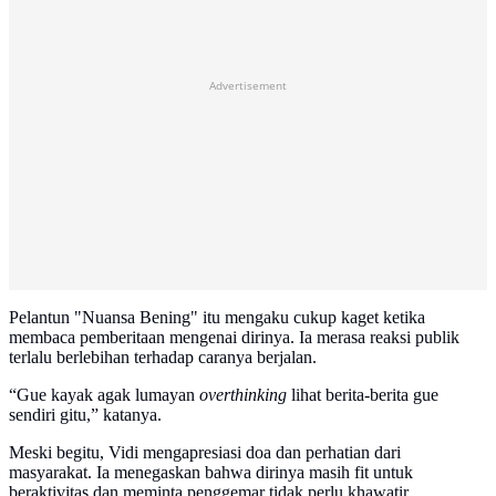
Advertisement
Pelantun "Nuansa Bening" itu mengaku cukup kaget ketika
membaca pemberitaan mengenai dirinya. Ia merasa reaksi publik
terlalu berlebihan terhadap caranya berjalan.
“Gue kayak agak lumayan
overthinking
lihat berita-berita gue
sendiri gitu,” katanya.
Meski begitu, Vidi mengapresiasi doa dan perhatian dari
masyarakat. Ia menegaskan bahwa dirinya masih fit untuk
beraktivitas dan meminta penggemar tidak perlu khawatir.