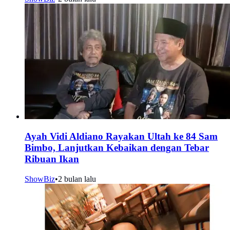
Ayah Vidi Aldiano Rayakan Ultah ke 84 Sam
Bimbo, Lanjutkan Kebaikan dengan Tebar
Ribuan Ikan
ShowBiz
•
2 bulan lalu