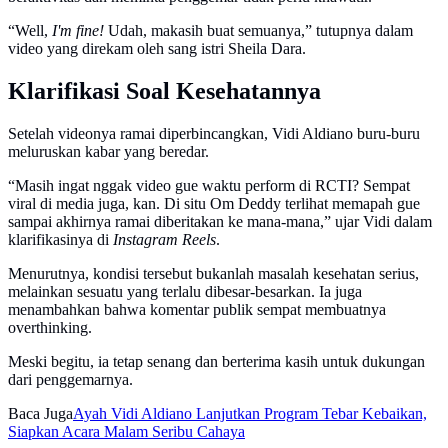
“Well,
I'm fine!
Udah, makasih buat semuanya,” tutupnya dalam
video yang direkam oleh sang istri Sheila Dara.
Klarifikasi Soal Kesehatannya
Setelah videonya ramai diperbincangkan, Vidi Aldiano buru-buru
meluruskan kabar yang beredar.
“Masih ingat nggak video gue waktu perform di RCTI? Sempat
viral di media juga, kan. Di situ Om Deddy terlihat memapah gue
sampai akhirnya ramai diberitakan ke mana-mana,” ujar Vidi dalam
klarifikasinya di
Instagram Reels
.
Menurutnya, kondisi tersebut bukanlah masalah kesehatan serius,
melainkan sesuatu yang terlalu dibesar-besarkan. Ia juga
menambahkan bahwa komentar publik sempat membuatnya
overthinking.
Meski begitu, ia tetap senang dan berterima kasih untuk dukungan
dari penggemarnya.
Baca Juga
Ayah Vidi Aldiano Lanjutkan Program Tebar Kebaikan,
Siapkan Acara Malam Seribu Cahaya