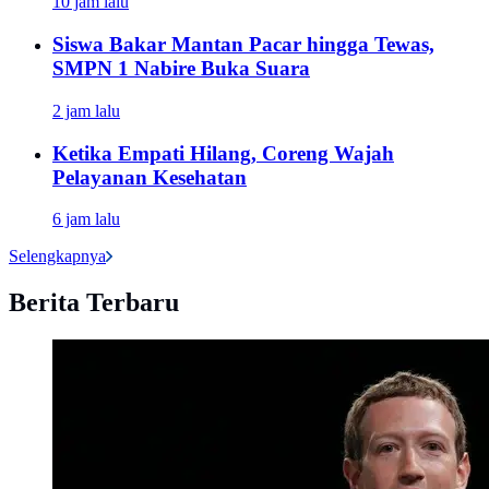
10 jam lalu
Siswa Bakar Mantan Pacar hingga Tewas,
SMPN 1 Nabire Buka Suara
2 jam lalu
Ketika Empati Hilang, Coreng Wajah
Pelayanan Kesehatan
6 jam lalu
Selengkapnya
Berita Terbaru