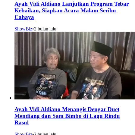
Ayah Vidi Aldiano Lanjutkan Program Tebar
Kebaikan, Siapkan Acara Malam Seribu
Cahaya
ShowBiz
•
2 bulan lalu
Ayah Vidi Aldiano Menangis Dengar Duet
Mendiang dan Sam Bimbo di Lagu Rindu
Rasul
ShowBiz
•
2 bulan lalu