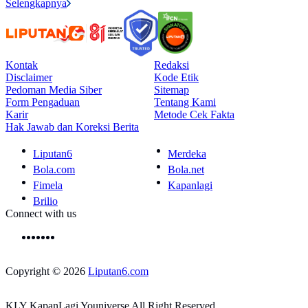
Selengkapnya
Kontak
Redaksi
Disclaimer
Kode Etik
Pedoman Media Siber
Sitemap
Form Pengaduan
Tentang Kami
Karir
Metode Cek Fakta
Hak Jawab dan Koreksi Berita
Liputan6
Merdeka
Bola.com
Bola.net
Fimela
Kapanlagi
Brilio
Connect with us
Copyright © 2026
Liputan6.com
KLY KapanLagi Youniverse All Right Reserved.