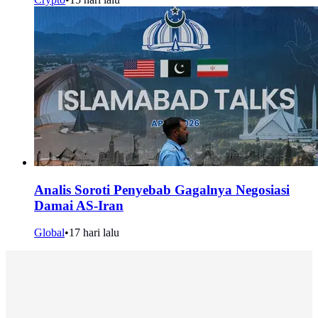
Analis Soroti Penyebab Gagalnya Negosiasi
Damai AS-Iran
Global
•
17 hari lalu