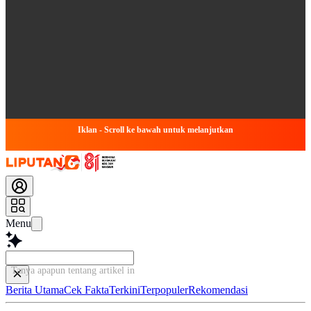
Iklan - Scroll ke bawah untuk melanjutkan
Menu
Tanya apapun tentang artikel ini...
Berita Utama
Cek Fakta
Terkini
Terpopuler
Rekomendasi