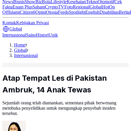
News
Bisnis
ShowBiz
Bola
Lifestyle
Kesehatan
Tekno
Otomotif
Cek
Fakta
Enam Plus
Saham
Crypto
TV
Foto
Regional
Global
Hot
On
Off
Islami
Citizen6
Opini
Otosia
Feeds
Spotlight
English
Disabilitas
Berita
Kontak
Kebijakan Privasi
Global
Internasional
Sains
Histori
Unik
Home
Global
Internasional
Atap Tempat Les di Pakistan
Ambruk, 14 Anak Tewas
Sejumlah orang telah diamankan, sementara pihak berwenang
membuka penyelidikan untuk mengungkap penyebab insiden
tersebut.