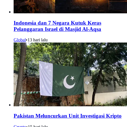
Indonesia dan 7 Negara Kutuk Keras
Pelanggaran Israel di Masjid Al-Aqsa
Global
•
13 hari lalu
Pakistan Meluncurkan Unit Investigasi Kripto
Crypto
•
15 hari lalu