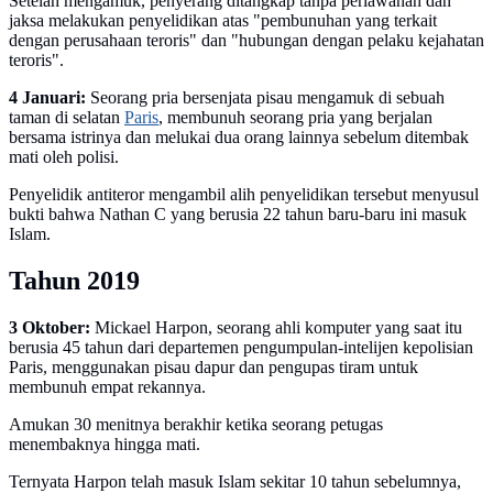
Setelah mengamuk, penyerang ditangkap tanpa perlawanan dan
jaksa melakukan penyelidikan atas "pembunuhan yang terkait
dengan perusahaan teroris" dan "hubungan dengan pelaku kejahatan
teroris".
4 Januari:
Seorang pria bersenjata pisau mengamuk di sebuah
taman di selatan
Paris
, membunuh seorang pria yang berjalan
bersama istrinya dan melukai dua orang lainnya sebelum ditembak
mati oleh polisi.
Penyelidik antiteror mengambil alih penyelidikan tersebut menyusul
bukti bahwa Nathan C yang berusia 22 tahun baru-baru ini masuk
Islam.
Tahun 2019
3 Oktober:
Mickael Harpon, seorang ahli komputer yang saat itu
berusia 45 tahun dari departemen pengumpulan-intelijen kepolisian
Paris, menggunakan pisau dapur dan pengupas tiram untuk
membunuh empat rekannya.
Amukan 30 menitnya berakhir ketika seorang petugas
menembaknya hingga mati.
Ternyata Harpon telah masuk Islam sekitar 10 tahun sebelumnya,