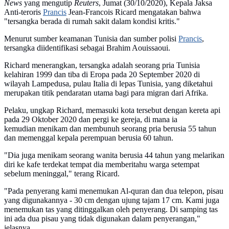
News
yang mengutip
Reuters
, Jumat (30/10/2020), Kepala Jaksa
Anti-teroris
Prancis
Jean-Francois Ricard mengatakan bahwa
"tersangka berada di rumah sakit dalam kondisi kritis."
Menurut sumber keamanan Tunisia dan sumber polisi
Prancis
,
tersangka diidentifikasi sebagai Brahim Aouissaoui.
Richard menerangkan, tersangka adalah seorang pria Tunisia
kelahiran 1999 dan tiba di Eropa pada 20 September 2020 di
wilayah Lampedusa, pulau Italia di lepas Tunisia, yang diketahui
merupakan titik pendaratan utama bagi para migran dari Afrika.
Pelaku, ungkap Richard, memasuki kota tersebut dengan kereta api
pada 29 Oktober 2020 dan pergi ke gereja, di mana ia
kemudian menikam dan membunuh seorang pria berusia 55 tahun
dan memenggal kepala perempuan berusia 60 tahun.
"Dia juga menikam seorang wanita berusia 44 tahun yang melarikan
diri ke kafe terdekat tempat dia memberitahu warga setempat
sebelum meninggal," terang Ricard.
"Pada penyerang kami menemukan Al-quran dan dua telepon, pisau
yang digunakannya - 30 cm dengan ujung tajam 17 cm. Kami juga
menemukan tas yang ditinggalkan oleh penyerang. Di samping tas
ini ada dua pisau yang tidak digunakan dalam penyerangan,"
jelasnya.