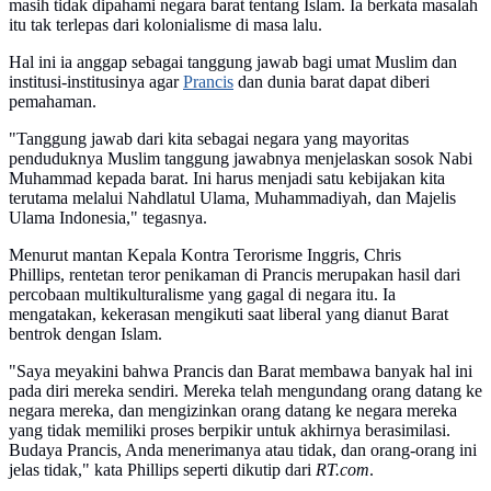
masih tidak dipahami negara barat tentang Islam. Ia berkata masalah
itu tak terlepas dari kolonialisme di masa lalu.
Hal ini ia anggap sebagai tanggung jawab bagi umat Muslim dan
institusi-institusinya agar
Prancis
dan dunia barat dapat diberi
pemahaman.
"Tanggung jawab dari kita sebagai negara yang mayoritas
penduduknya Muslim tanggung jawabnya menjelaskan sosok Nabi
Muhammad kepada barat. Ini harus menjadi satu kebijakan kita
terutama melalui Nahdlatul Ulama, Muhammadiyah, dan Majelis
Ulama Indonesia," tegasnya.
Menurut mantan Kepala Kontra Terorisme Inggris, Chris
Phillips, rentetan teror penikaman di Prancis merupakan hasil dari
percobaan multikulturalisme yang gagal di negara itu. Ia
mengatakan, kekerasan mengikuti saat liberal yang dianut Barat
bentrok dengan Islam.
"Saya meyakini bahwa Prancis dan Barat membawa banyak hal ini
pada diri mereka sendiri. Mereka telah mengundang orang datang ke
negara mereka, dan mengizinkan orang datang ke negara mereka
yang tidak memiliki proses berpikir untuk akhirnya berasimilasi.
Budaya Prancis, Anda menerimanya atau tidak, dan orang-orang ini
jelas tidak," kata Phillips seperti dikutip dari
RT.com
.