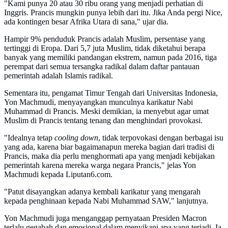
"Kami punya 20 atau 30 ribu orang yang menjadi perhatian di
Inggris. Prancis mungkin punya lebih dari itu. Jika Anda pergi Nice,
ada kontingen besar Afrika Utara di sana," ujar dia.
Hampir 9% penduduk Prancis adalah Muslim, persentase yang
tertinggi di Eropa. Dari 5,7 juta Muslim, tidak diketahui berapa
banyak yang memiliki pandangan ekstrem, namun pada 2016, tiga
perempat dari semua tersangka radikal dalam daftar pantauan
pemerintah adalah Islamis radikal.
Sementara itu, pengamat Timur Tengah dari Universitas Indonesia,
Yon Machmudi, menyayangkan munculnya karikatur Nabi
Muhammad di Prancis. Meski demikian, ia menyebut agar umat
Muslim di Prancis tentang tenang dan menghindari provokasi.
"Idealnya tetap
cooling down
, tidak terpovokasi dengan berbagai isu
yang ada, karena biar bagaimanapun mereka bagian dari tradisi di
Prancis, maka dia perlu menghormati apa yang menjadi kebijakan
pemerintah karena mereka warga negara Prancis," jelas Yon
Machmudi kepada Liputan6.com.
"Patut disayangkan adanya kembali karikatur yang mengarah
kepada penghinaan kepada Nabi Muhammad SAW," lanjutnya.
Yon Machmudi juga menganggap pernyataan Presiden Macron
terlalu gegabah dan emosional dalam menyikapi apa yang terjadi. Ia