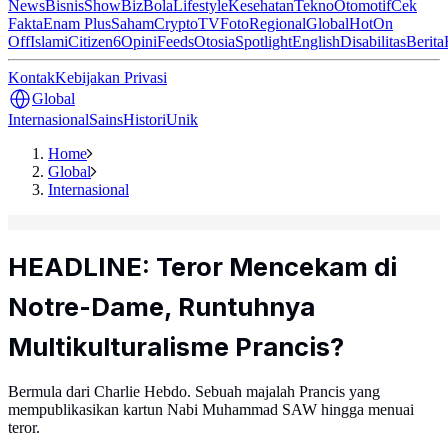
News
Bisnis
ShowBiz
Bola
Lifestyle
Kesehatan
Tekno
Otomotif
Cek
Fakta
Enam Plus
Saham
Crypto
TV
Foto
Regional
Global
Hot
On
Off
Islami
Citizen6
Opini
Feeds
Otosia
Spotlight
English
Disabilitas
Berita
Kontak
Kebijakan Privasi
Global
Internasional
Sains
Histori
Unik
Home
Global
Internasional
HEADLINE: Teror Mencekam di
Notre-Dame, Runtuhnya
Multikulturalisme Prancis?
Bermula dari Charlie Hebdo. Sebuah majalah Prancis yang
mempublikasikan kartun Nabi Muhammad SAW hingga menuai
teror.