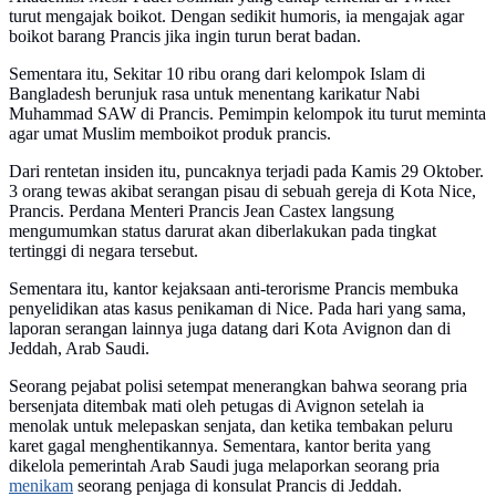
turut mengajak boikot. Dengan sedikit humoris, ia mengajak agar
boikot barang Prancis jika ingin turun berat badan.
Sementara itu, Sekitar 10 ribu orang dari kelompok Islam di
Bangladesh berunjuk rasa untuk menentang karikatur Nabi
Muhammad SAW di Prancis. Pemimpin kelompok itu turut meminta
agar umat Muslim memboikot produk prancis.
Dari rentetan insiden itu, puncaknya terjadi pada Kamis 29 Oktober.
3 orang tewas akibat serangan pisau di sebuah gereja di Kota Nice,
Prancis. Perdana Menteri Prancis Jean Castex langsung
mengumumkan status darurat akan diberlakukan pada tingkat
tertinggi di negara tersebut.
Sementara itu, kantor kejaksaan anti-terorisme Prancis membuka
penyelidikan atas kasus penikaman di Nice. Pada hari yang sama,
laporan serangan lainnya juga datang dari Kota Avignon dan di
Jeddah, Arab Saudi.
Seorang pejabat polisi setempat menerangkan bahwa seorang pria
bersenjata ditembak mati oleh petugas di Avignon setelah ia
menolak untuk melepaskan senjata, dan ketika tembakan peluru
karet gagal menghentikannya. Sementara, kantor berita yang
dikelola pemerintah Arab Saudi juga melaporkan seorang pria
menikam
seorang penjaga di konsulat Prancis di Jeddah.