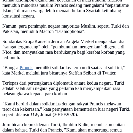
menuduh minoritas muslim Prancis sedang mengalami "separatisme
Islam," di mana warga lebih menaati hukum Syariah ketimbang
konstitusi negara.
Namun, para pemimpin negara mayoritas Muslim, seperti Turki dan
Pakistan, menuduh Macron "Islamophobia".
Solidaritas EropaKanselir Jerman Angela Merkel mengatakan dia
"sangat terguncang" oleh "pembunuhan mengerikan" di gereja di
Nice, dan menyatakan rasa berdukanya bagi kerabat korban yang
terbunuh.
"Bangsa
Prancis
memiliki solidaritas Jerman di saat-saat sulit ini,"
kata Merkel melalui juru bicaranya Steffan Seibart di Twitter.
Terlepas dari pertengkaran diplomatik antara kedua negara, Turki
adalah salah satu negara yang pertama kali menyampaikan rasa
belasungkawa kepada para korban.
"Kami berdiri dalam solidaritas dengan rakyat Prancis melawan
teror dan kekerasan," kata pernyataan kementerian luar negeri Turki,
seperti dilansir
DW
, Jumat (30/10/2020).
Juru bicara kepresidenan Turki, Ibrahim Kalin, menuliskan cuitan
dalam bahasa Turki dan Prancis, "Kami akan memerangi semua