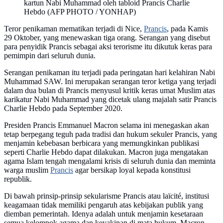
kartun Nabi Muhammad oleh tabloid Prancis Charlie
Hebdo (AFP PHOTO / YONHAP)
Teror penikaman mematikan terjadi di Nice,
Prancis
, pada Kamis
29 Oktober, yang menewaskan tiga orang. Serangan yang disebut
para penyidik Prancis sebagai aksi terorisme itu dikutuk keras para
pemimpin dari seluruh dunia.
Serangan penikaman itu terjadi pada peringatan hari kelahiran Nabi
Muhammad SAW. Ini merupakan serangan teror ketiga yang terjadi
dalam dua bulan di Prancis menyusul kritik keras umat Muslim atas
karikatur Nabi Muhammad yang dicetak ulang majalah satir Prancis
Charlie Hebdo pada September 2020.
Presiden Prancis Emmanuel Macron selama ini menegaskan akan
tetap berpegang teguh pada tradisi dan hukum sekuler Prancis, yang
menjamin kebebasan berbicara yang memungkinkan publikasi
seperti Charlie Hebdo dapat dilakukan. Macron juga mengatakan
agama Islam tengah mengalami krisis di seluruh dunia dan meminta
warga muslim
Prancis
agar bersikap loyal kepada konstitusi
republik.
Di bawah prinsip-prinsip sekularisme Prancis atau laïcité, institusi
keagamaan tidak memiliki pengaruh atas kebijakan publik yang
diemban pemerintah. Idenya adalah untuk menjamin kesetaraan
semua kelompok agama dan keyakinan di mata hukum. Macron