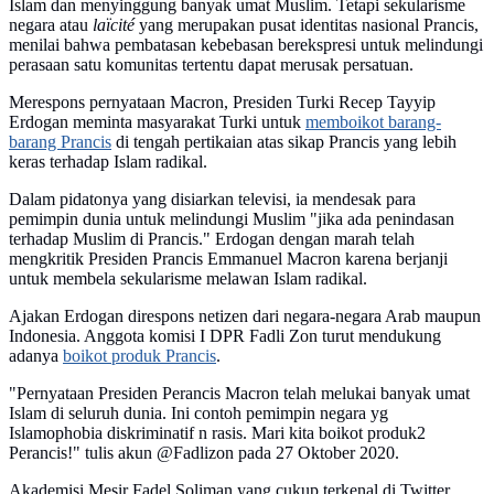
Islam dan menyinggung banyak umat Muslim. Tetapi sekularisme
negara atau
laïcité
yang merupakan pusat identitas nasional Prancis,
menilai bahwa pembatasan kebebasan berekspresi untuk melindungi
perasaan satu komunitas tertentu dapat merusak persatuan.
Merespons pernyataan Macron, Presiden Turki Recep Tayyip
Erdogan meminta masyarakat Turki untuk
memboikot barang-
barang Prancis
di tengah pertikaian atas sikap Prancis yang lebih
keras terhadap Islam radikal.
Dalam pidatonya yang disiarkan televisi, ia mendesak para
pemimpin dunia untuk melindungi Muslim "jika ada penindasan
terhadap Muslim di Prancis." Erdogan dengan marah telah
mengkritik Presiden Prancis Emmanuel Macron karena berjanji
untuk membela sekularisme melawan Islam radikal.
Ajakan Erdogan direspons netizen dari negara-negara Arab maupun
Indonesia. Anggota komisi I DPR Fadli Zon turut mendukung
adanya
boikot produk Prancis
.
"Pernyataan Presiden Perancis Macron telah melukai banyak umat
Islam di seluruh dunia. Ini contoh pemimpin negara yg
Islamophobia diskriminatif n rasis. Mari kita boikot produk2
Perancis!" tulis akun @Fadlizon pada 27 Oktober 2020.
Akademisi Mesir Fadel Soliman yang cukup terkenal di Twitter