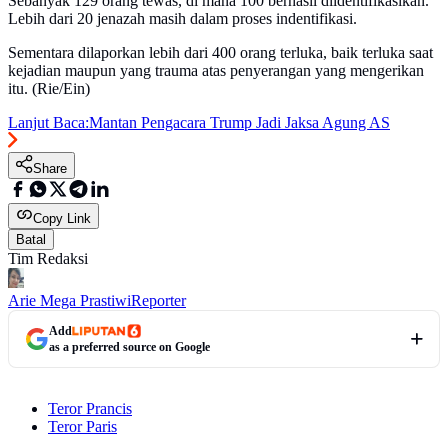
Sebanyak 129 orang tewas, di mana 100 berhasil diidentifikasikan.
Lebih dari 20 jenazah masih dalam proses indentifikasi.
Sementara dilaporkan lebih dari 400 orang terluka, baik terluka saat
kejadian maupun yang trauma atas penyerangan yang mengerikan
itu. (Rie/Ein)
Lanjut Baca:
Mantan Pengacara Trump Jadi Jaksa Agung AS
Share
Copy Link
Batal
Tim Redaksi
Arie Mega Prastiwi
Reporter
Add
as a preferred source on Google
Teror Prancis
Teror Paris