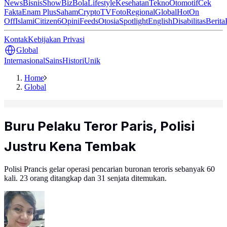
News
Bisnis
ShowBiz
Bola
Lifestyle
Kesehatan
Tekno
Otomotif
Cek
Fakta
Enam Plus
Saham
Crypto
TV
Foto
Regional
Global
Hot
On
Off
Islami
Citizen6
Opini
Feeds
Otosia
Spotlight
English
Disabilitas
Berita
Kontak
Kebijakan Privasi
Global
Internasional
Sains
Histori
Unik
Home
Global
Buru Pelaku Teror Paris, Polisi
Justru Kena Tembak
Polisi Prancis gelar operasi pencarian buronan teroris sebanyak 60
kali. 23 orang ditangkap dan 31 senjata ditemukan.