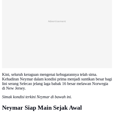
Advertisement
Kini, seluruh keraguan mengenai kebugarannya telah sirna.
Kehadiran Neymar dalam kondisi prima menjadi suntikan besar bagi
lini serang Selecao jelang laga babak 16 besar melawan Norwegia
di New Jersey.
Simak kondisi terkini Neymar di bawah ini.
Neymar Siap Main Sejak Awal