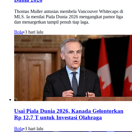
Thomas Muller antusias membela Vancouver Whitecaps di
MLS. Ia menilai Piala Dunia 2026 mengangkat pamor liga
dan menargetkan tampil penuh tiap laga.
Bola
•
3 hari lalu
Usai Piala Dunia 2026, Kanada Gelontorkan
Rp 12,7 T untuk Investasi Olahraga
Bola
•
3 hari lalu