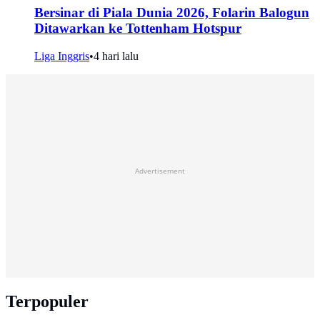
Bersinar di Piala Dunia 2026, Folarin Balogun
Ditawarkan ke Tottenham Hotspur
Liga Inggris
•
4 hari lalu
Advertisement
Terpopuler