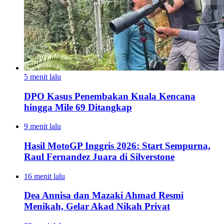
5 menit lalu
DPO Kasus Penembakan Kuala Kencana
hingga Mile 69 Ditangkap
9 menit lalu
Hasil MotoGP Inggris 2026: Start Sempurna,
Raul Fernandez Juara di Silverstone
16 menit lalu
Dea Annisa dan Mazaki Ahmad Resmi
Menikah, Gelar Akad Nikah Privat