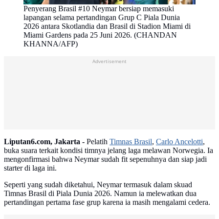
Penyerang Brasil #10 Neymar bersiap memasuki
lapangan selama pertandingan Grup C Piala Dunia
2026 antara Skotlandia dan Brasil di Stadion Miami di
Miami Gardens pada 25 Juni 2026. (CHANDAN
KHANNA/AFP)
Advertisement
Liputan6.com, Jakarta -
Pelatih
Timnas Brasil
,
Carlo Ancelotti
,
buka suara terkait kondisi timnya jelang laga melawan Norwegia. Ia
mengonfirmasi bahwa Neymar sudah fit sepenuhnya dan siap jadi
starter di laga ini.
Seperti yang sudah diketahui, Neymar termasuk dalam skuad
Timnas Brasil di Piala Dunia 2026. Namun ia melewatkan dua
pertandingan pertama fase grup karena ia masih mengalami cedera.