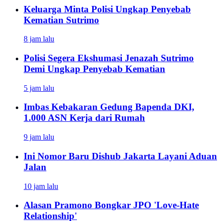
Keluarga Minta Polisi Ungkap Penyebab
Kematian Sutrimo
8 jam lalu
Polisi Segera Ekshumasi Jenazah Sutrimo
Demi Ungkap Penyebab Kematian
5 jam lalu
Imbas Kebakaran Gedung Bapenda DKI,
1.000 ASN Kerja dari Rumah
9 jam lalu
Ini Nomor Baru Dishub Jakarta Layani Aduan
Jalan
10 jam lalu
Alasan Pramono Bongkar JPO 'Love-Hate
Relationship'