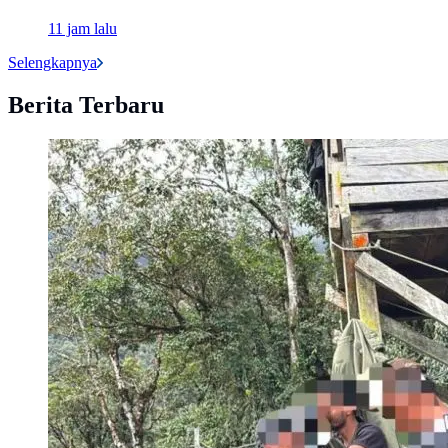
11 jam lalu
Selengkapnya
Berita Terbaru