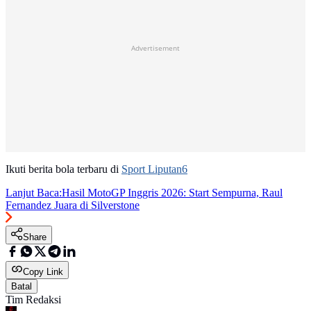
Advertisement
Ikuti berita bola terbaru di
Sport Liputan6
Lanjut Baca:
Hasil MotoGP Inggris 2026: Start Sempurna, Raul
Fernandez Juara di Silverstone
Share
Copy Link
Batal
Tim Redaksi