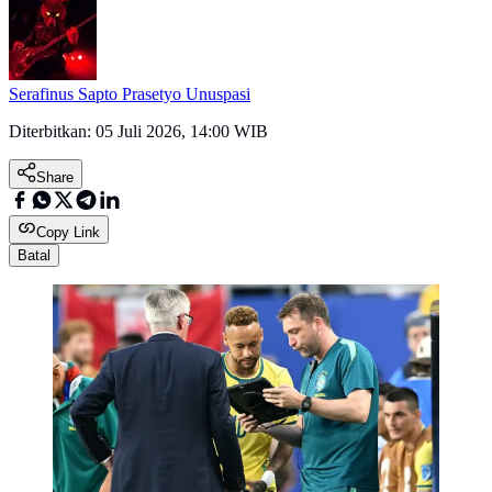
Serafinus Sapto Prasetyo Unuspasi
Diterbitkan:
05 Juli 2026, 14:00 WIB
Share
Copy Link
Batal