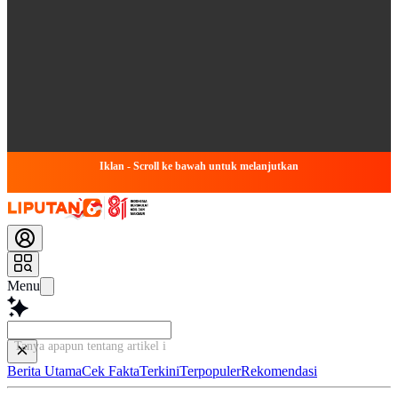
Iklan - Scroll ke bawah untuk melanjutkan
Menu
Tanya apapun tentang artikel ini...
Berita Utama
Cek Fakta
Terkini
Terpopuler
Rekomendasi