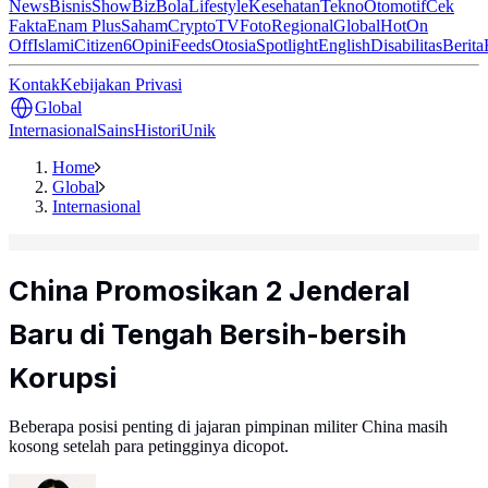
News
Bisnis
ShowBiz
Bola
Lifestyle
Kesehatan
Tekno
Otomotif
Cek
Fakta
Enam Plus
Saham
Crypto
TV
Foto
Regional
Global
Hot
On
Off
Islami
Citizen6
Opini
Feeds
Otosia
Spotlight
English
Disabilitas
Berita
Kontak
Kebijakan Privasi
Global
Internasional
Sains
Histori
Unik
Home
Global
Internasional
China Promosikan 2 Jenderal
Baru di Tengah Bersih-bersih
Korupsi
Beberapa posisi penting di jajaran pimpinan militer China masih
kosong setelah para petingginya dicopot.