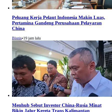
Peluang Kerja Pelaut Indonesia Makin Luas,
Pertamina Gandeng Perusahaan Pelayaran
China
Bisnis
•
19 jam lalu
Menhub Sebut Investor China-Rusia Minat
Bikin Jalur Kereta Trans Kalimantan