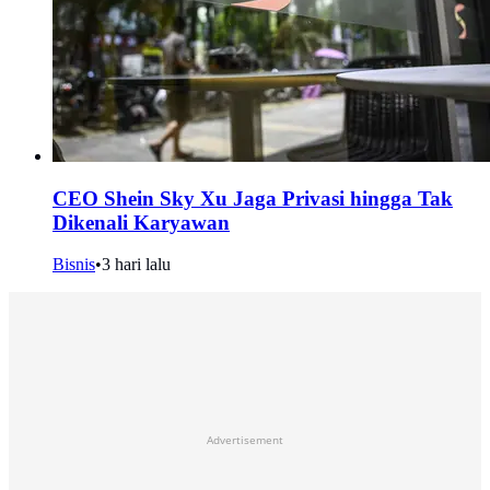
CEO Shein Sky Xu Jaga Privasi hingga Tak
Dikenali Karyawan
Bisnis
•
3 hari lalu
Advertisement