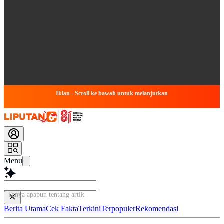
Iklan - Scroll ke bawah untuk melanjutkan
Menu
Tanya apapun tentang artikel ini...
Berita Utama
Cek Fakta
Terkini
Terpopuler
Rekomendasi