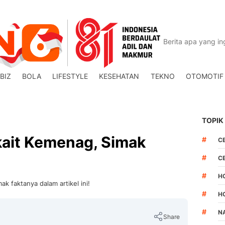
BIZ
BOLA
LIFESTYLE
KESEHATAN
TEKNO
OTOMOTIF
TOPIK
ait Kemenag, Simak
#
C
#
C
#
H
k faktanya dalam artikel ini!
#
H
#
N
Share