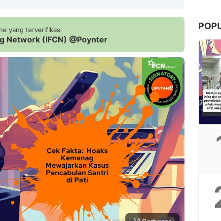
POP
e yang terverifikasi
ing Network (IFCN) @Poynter
Copy Link