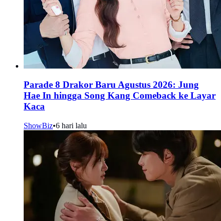
Parade 8 Drakor Baru Agustus 2026: Jung
Hae In hingga Song Kang Comeback ke Layar
Kaca
ShowBiz
•
6 hari lalu