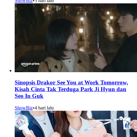
ShowBiz
•
3 hari lalu
Sinopsis Drakor See You at Work Tomorrow,
Kisah Cinta Tak Terduga Park Ji Hyun dan
Seo In Guk
ShowBiz
•
4 hari lalu