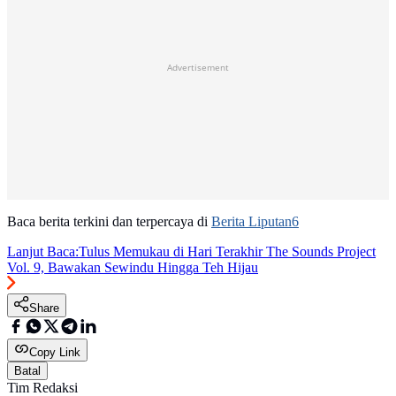
Advertisement
Baca berita terkini dan terpercaya di
Berita Liputan6
Lanjut Baca:
Tulus Memukau di Hari Terakhir The Sounds Project
Vol. 9, Bawakan Sewindu Hingga Teh Hijau
Share
Copy Link
Batal
Tim Redaksi