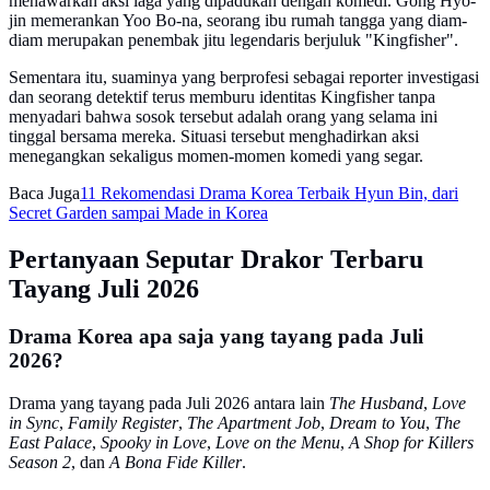
menawarkan aksi laga yang dipadukan dengan komedi. Gong Hyo-
jin memerankan Yoo Bo-na, seorang ibu rumah tangga yang diam-
diam merupakan penembak jitu legendaris berjuluk "Kingfisher".
Sementara itu, suaminya yang berprofesi sebagai reporter investigasi
dan seorang detektif terus memburu identitas Kingfisher tanpa
menyadari bahwa sosok tersebut adalah orang yang selama ini
tinggal bersama mereka. Situasi tersebut menghadirkan aksi
menegangkan sekaligus momen-momen komedi yang segar.
Baca Juga
11 Rekomendasi Drama Korea Terbaik Hyun Bin, dari
Secret Garden sampai Made in Korea
Pertanyaan Seputar Drakor Terbaru
Tayang Juli 2026
Drama Korea apa saja yang tayang pada Juli
2026?
Drama yang tayang pada Juli 2026 antara lain
The Husband
,
Love
in Sync
,
Family Register
,
The Apartment Job
,
Dream to You
,
The
East Palace
,
Spooky in Love
,
Love on the Menu
,
A Shop for Killers
Season 2
, dan
A Bona Fide Killer
.