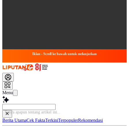
Iklan - Scroll ke bawah untuk melanjutkan
Menu
Ta
Berita Utama
Cek Fakta
Terkini
Terpopuler
Rekomendasi