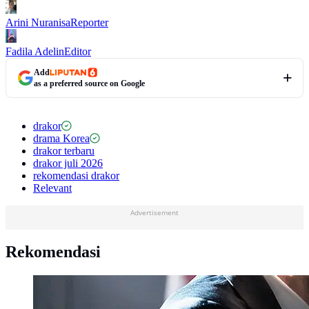
Arini Nuranisa
Reporter
Fadila Adelin
Editor
Add
as a preferred source on Google
drakor
drama Korea
drakor terbaru
drakor juli 2026
rekomendasi drakor
Relevant
Advertisement
Rekomendasi