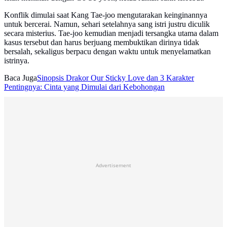
Konflik dimulai saat Kang Tae-joo mengutarakan keinginannya
untuk bercerai. Namun, sehari setelahnya sang istri justru diculik
secara misterius. Tae-joo kemudian menjadi tersangka utama dalam
kasus tersebut dan harus berjuang membuktikan dirinya tidak
bersalah, sekaligus berpacu dengan waktu untuk menyelamatkan
istrinya.
Baca Juga
Sinopsis Drakor Our Sticky Love dan 3 Karakter
Pentingnya: Cinta yang Dimulai dari Kebohongan
Advertisement