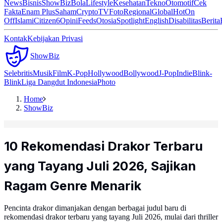
News
Bisnis
ShowBiz
Bola
Lifestyle
Kesehatan
Tekno
Otomotif
Cek
Fakta
Enam Plus
Saham
Crypto
TV
Foto
Regional
Global
Hot
On
Off
Islami
Citizen6
Opini
Feeds
Otosia
Spotlight
English
Disabilitas
Berita
Kontak
Kebijakan Privasi
ShowBiz
Selebritis
Musik
Film
K-Pop
Hollywood
Bollywood
J-Pop
Indie
Blink-
Blink
Liga Dangdut Indonesia
Photo
Home
ShowBiz
10 Rekomendasi Drakor Terbaru
yang Tayang Juli 2026, Sajikan
Ragam Genre Menarik
Pencinta drakor dimanjakan dengan berbagai judul baru di
rekomendasi drakor terbaru yang tayang Juli 2026, mulai dari thriller