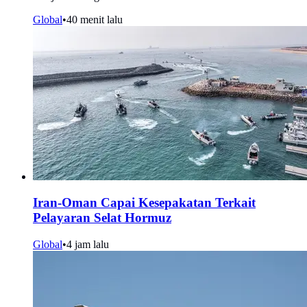
Global
•
40 menit lalu
Iran-Oman Capai Kesepakatan Terkait
Pelayaran Selat Hormuz
Global
•
4 jam lalu