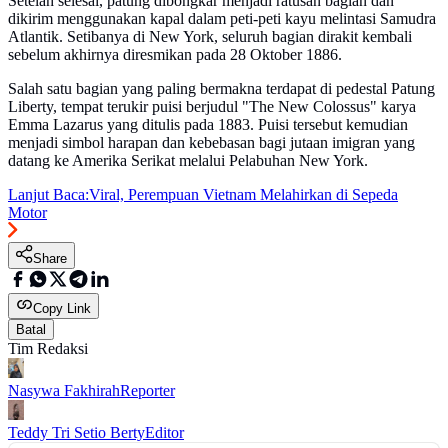
Setelah selesai, patung dibongkar menjadi ratusan bagian dan
dikirim menggunakan kapal dalam peti-peti kayu melintasi Samudra
Atlantik. Setibanya di New York, seluruh bagian dirakit kembali
sebelum akhirnya diresmikan pada 28 Oktober 1886.
Salah satu bagian yang paling bermakna terdapat di pedestal Patung
Liberty, tempat terukir puisi berjudul "The New Colossus" karya
Emma Lazarus yang ditulis pada 1883. Puisi tersebut kemudian
menjadi simbol harapan dan kebebasan bagi jutaan imigran yang
datang ke Amerika Serikat melalui Pelabuhan New York.
Lanjut Baca:
Viral, Perempuan Vietnam Melahirkan di Sepeda
Motor
Share
Copy Link
Batal
Tim Redaksi
Nasywa Fakhirah
Reporter
Teddy Tri Setio Berty
Editor