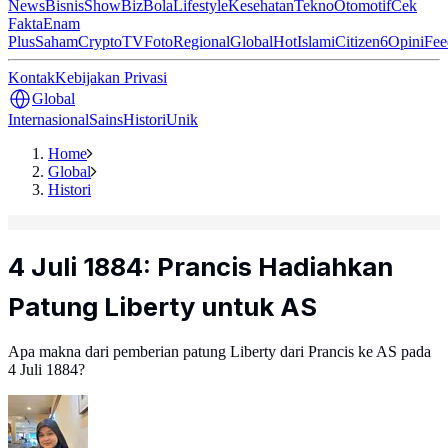
News
Bisnis
ShowBiz
Bola
Lifestyle
Kesehatan
Tekno
Otomotif
Cek
Fakta
Enam
Plus
Saham
Crypto
TV
Foto
Regional
Global
Hot
Islami
Citizen6
Opini
Fee
Kontak
Kebijakan Privasi
Global
Internasional
Sains
Histori
Unik
Home
Global
Histori
4 Juli 1884: Prancis Hadiahkan
Patung Liberty untuk AS
Apa makna dari pemberian patung Liberty dari Prancis ke AS pada
4 Juli 1884?