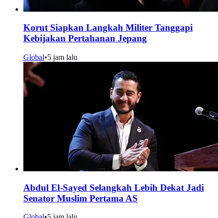
Korut Siapkan Langkah Militer Tanggapi
Kebijakan Pertahanan Jepang
Global
•
5 jam lalu
Abdul El-Sayed Selangkah Lebih Dekat Jadi
Senator Muslim Pertama AS
Global
•
5 jam lalu