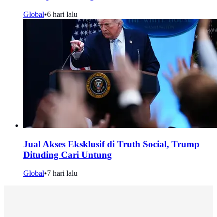
Global
•
6 hari lalu
Jual Akses Eksklusif di Truth Social, Trump
Dituding Cari Untung
Global
•
7 hari lalu