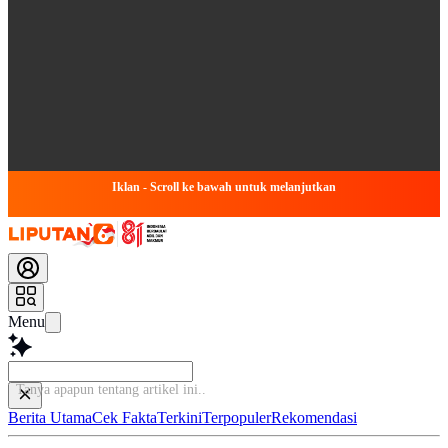
Iklan - Scroll ke bawah untuk melanjutkan
Menu
Tanya apapun tentang artikel ini...
Berita Utama
Cek Fakta
Terkini
Terpopuler
Rekomendasi