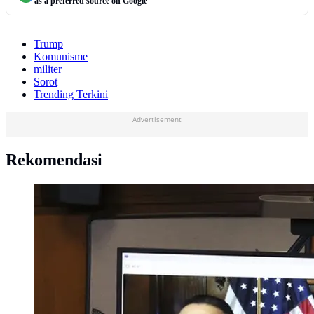
as a preferred source on Google
Trump
Komunisme
militer
Sorot
Trending Terkini
Advertisement
Rekomendasi