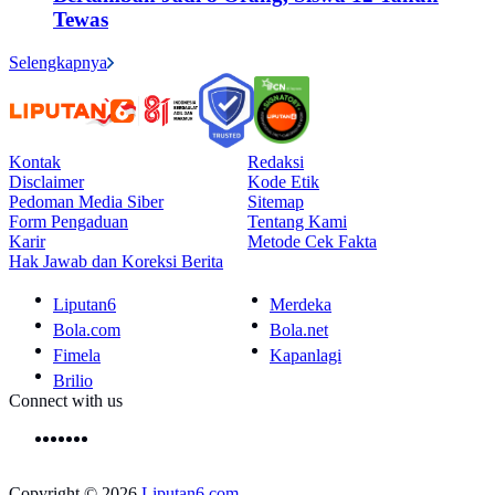
Tewas
Selengkapnya
Kontak
Redaksi
Disclaimer
Kode Etik
Pedoman Media Siber
Sitemap
Form Pengaduan
Tentang Kami
Karir
Metode Cek Fakta
Hak Jawab dan Koreksi Berita
Liputan6
Merdeka
Bola.com
Bola.net
Fimela
Kapanlagi
Brilio
Connect with us
Copyright © 2026
Liputan6.com