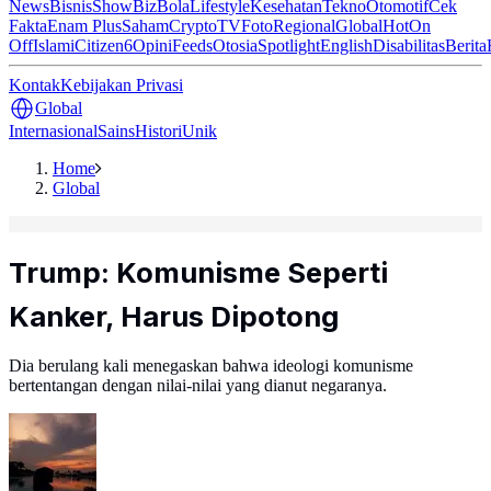
News
Bisnis
ShowBiz
Bola
Lifestyle
Kesehatan
Tekno
Otomotif
Cek
Fakta
Enam Plus
Saham
Crypto
TV
Foto
Regional
Global
Hot
On
Off
Islami
Citizen6
Opini
Feeds
Otosia
Spotlight
English
Disabilitas
Berita
Kontak
Kebijakan Privasi
Global
Internasional
Sains
Histori
Unik
Home
Global
Trump: Komunisme Seperti
Kanker, Harus Dipotong
Dia berulang kali menegaskan bahwa ideologi komunisme
bertentangan dengan nilai-nilai yang dianut negaranya.