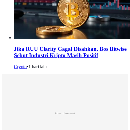
Jika RUU Clarity Gagal Disahkan, Bos Bitwise
Sebut Industri Kripto Masih Positif
Crypto
•
1 hari lalu
Advertisement