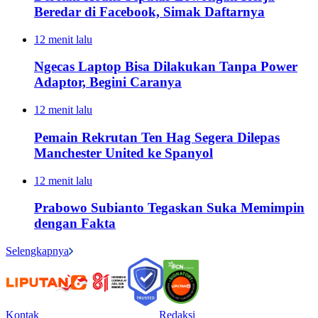
Beredar di Facebook, Simak Daftarnya
12 menit lalu
Ngecas Laptop Bisa Dilakukan Tanpa Power
Adaptor, Begini Caranya
12 menit lalu
Pemain Rekrutan Ten Hag Segera Dilepas
Manchester United ke Spanyol
12 menit lalu
Prabowo Subianto Tegaskan Suka Memimpin
dengan Fakta
Selengkapnya
Kontak
Redaksi