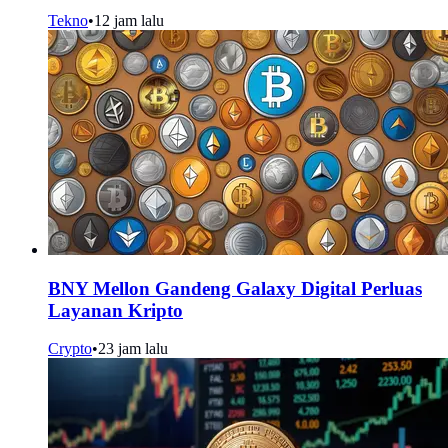
Tekno
•
12 jam lalu
BNY Mellon Gandeng Galaxy Digital Perluas
Layanan Kripto
Crypto
•
23 jam lalu