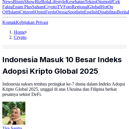
News
Bisnis
ShowBiz
Bola
Lifestyle
Kesehatan
Tekno
Otomotif
Cek
Fakta
Enam Plus
Saham
Crypto
TV
Foto
Regional
Global
Hot
On
Off
Islami
Citizen6
Opini
Feeds
Otosia
Spotlight
English
Disabilitas
Berita
Kontak
Kebijakan Privasi
Home
Crypto
Indonesia Masuk 10 Besar Indeks
Adopsi Kripto Global 2025
Indonesia sukses tembus peringkat ke-7 dunia dalam Indeks Adopsi
Kripto Global 2025, unggul di atas Ukraina dan Filipina berkat
pesatnya sektor DeFi.
Tira Santia