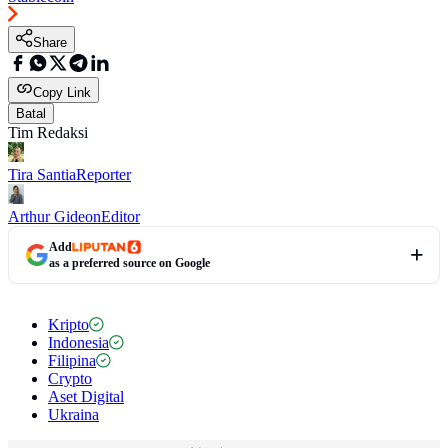
Share
Copy Link
Batal
Tim Redaksi
Tira Santia
Reporter
Arthur Gideon
Editor
Add
as a preferred source on Google
Kripto
Indonesia
Filipina
Crypto
Aset Digital
Ukraina