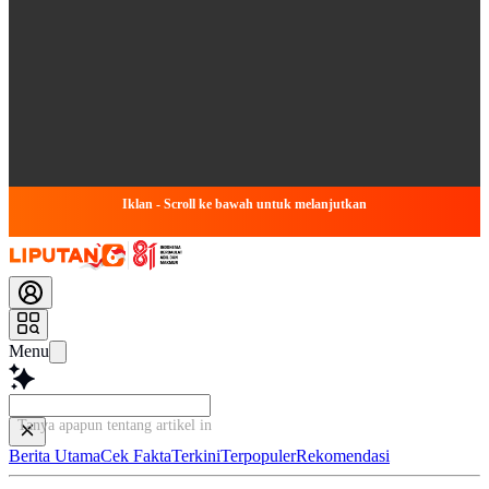
Iklan - Scroll ke bawah untuk melanjutkan
Menu
Tanya apapun tentang artikel ini...
Berita Utama
Cek Fakta
Terkini
Terpopuler
Rekomendasi