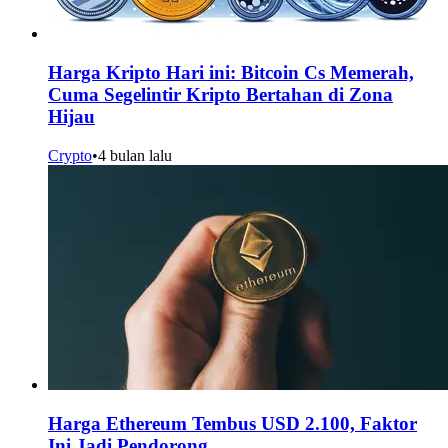
Harga Kripto Hari ini: Bitcoin Cs Memerah,
Cuma Segelintir Kripto Bertahan di Zona
Hijau
Crypto
•
4 bulan lalu
Harga Ethereum Tembus USD 2.100, Faktor
Ini Jadi Pendorong