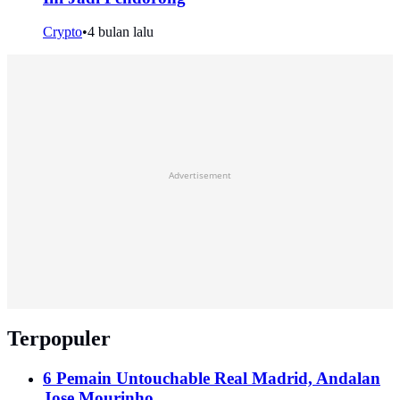
Crypto
•
4 bulan lalu
Advertisement
Terpopuler
6 Pemain Untouchable Real Madrid, Andalan
Jose Mourinho