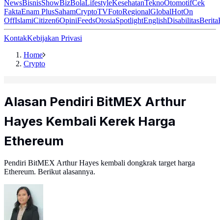
News
Bisnis
ShowBiz
Bola
Lifestyle
Kesehatan
Tekno
Otomotif
Cek
Fakta
Enam Plus
Saham
Crypto
TV
Foto
Regional
Global
Hot
On
Off
Islami
Citizen6
Opini
Feeds
Otosia
Spotlight
English
Disabilitas
Berita
Kontak
Kebijakan Privasi
Home
Crypto
Alasan Pendiri BitMEX Arthur
Hayes Kembali Kerek Harga
Ethereum
Pendiri BitMEX Arthur Hayes kembali dongkrak target harga
Ethereum. Berikut alasannya.