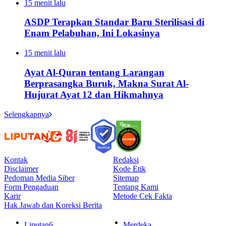
15 menit lalu
ASDP Terapkan Standar Baru Sterilisasi di
Enam Pelabuhan, Ini Lokasinya
15 menit lalu
Ayat Al-Quran tentang Larangan
Berprasangka Buruk, Makna Surat Al-
Hujurat Ayat 12 dan Hikmahnya
Selengkapnya
Kontak
Redaksi
Disclaimer
Kode Etik
Pedoman Media Siber
Sitemap
Form Pengaduan
Tentang Kami
Karir
Metode Cek Fakta
Hak Jawab dan Koreksi Berita
Liputan6
Merdeka