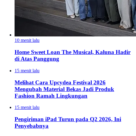
10 menit lalu
Home Sweet Loan The Musical, Kaluna Hadir
di Atas Panggung
15 menit lalu
Melihat Cara Upcydea Festival 2026
Mengubah Material Bekas Jadi Produk
Fashion Ramah Lingkungan
15 menit lalu
Pengiriman iPad Turun pada Q2 2026, Ini
Penyebabnya