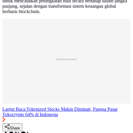
untuk mencatatkan peningkatan nilai secara bertahap dalam jangka
panjang, sejalan dengan transformasi sistem keuangan global
berbasis blockchain.
Advertisement
Lanjut Baca:
Tokenized Stocks Makin Diminati, Pangsa Pasar
Tokocrypto 64% di Indonesia
Share