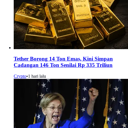
Tether Borong 14 Ton Emas, Kini Simpan
Cadangan 146 Ton Senilai Rp 335 Triliun
Crypto
•
1 hari lalu