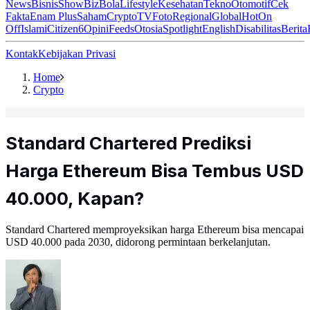
News
Bisnis
ShowBiz
Bola
Lifestyle
Kesehatan
Tekno
Otomotif
Cek
Fakta
Enam Plus
Saham
Crypto
TV
Foto
Regional
Global
Hot
On
Off
Islami
Citizen6
Opini
Feeds
Otosia
Spotlight
English
Disabilitas
Berita
Kontak
Kebijakan Privasi
Home
Crypto
Standard Chartered Prediksi
Harga Ethereum Bisa Tembus USD
40.000, Kapan?
Standard Chartered memproyeksikan harga Ethereum bisa mencapai
USD 40.000 pada 2030, didorong permintaan berkelanjutan.