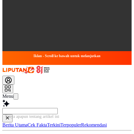
Iklan - Scroll ke bawah untuk melanjutkan
Menu
Tanya apapun tentang artikel ini...
Berita Utama
Cek Fakta
Terkini
Terpopuler
Rekomendasi