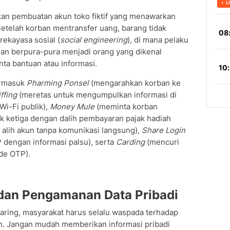
kan pembuatan akun toko fiktif yang menawarkan
etelah korban mentransfer uang, barang tidak
rekayasa sosial (
social engineering
), di mana pelaku
an berpura-pura menjadi orang yang dikenal
nta bantuan atau informasi.
ermasuk
Pharming Ponsel
(mengarahkan korban ke
ffing
(meretas untuk mengumpulkan informasi di
i-Fi publik),
Money Mule
(meminta korban
 ketiga dengan dalih pembayaran pajak hadiah
alih akun tanpa komunikasi langsung),
Share Login
 dengan informasi palsu), serta
Carding
(mencuri
de OTP).
dan Pengamanan Data Pribadi
daring, masyarakat harus selalu waspada terhadap
n. Jangan mudah memberikan informasi pribadi