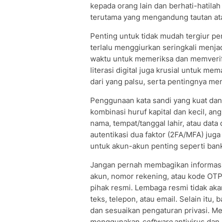
kepada orang lain dan berhati-hatilah
terutama yang mengandung tautan ata
Penting untuk tidak mudah tergiur pe
terlalu menggiurkan seringkali menja
waktu untuk memeriksa dan memverifi
literasi digital juga krusial untuk 
dari yang palsu, serta pentingnya men
Penggunaan kata sandi yang kuat dan
kombinasi huruf kapital dan kecil, a
nama, tempat/tanggal lahir, atau data
autentikasi dua faktor (2FA/MFA) ju
untuk akun-akun penting seperti ban
Jangan pernah membagikan informasi 
akun, nomor rekening, atau kode OTP
pihak resmi. Lembaga resmi tidak aka
teks, telepon, atau email. Selain itu, 
dan sesuaikan pengaturan privasi. Me
menggunakan
software
antivirus dan