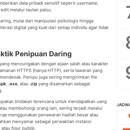
erikan data pribadi sensitif seperti username,
edit melalui tautan palsu.
ing, mulai dari manipulasi psikologis hingga
erasi digital yang kuat dari setiap individu agar tidak
ktik Penipuan Daring
yang mencurigakan dengan ejaan salah atau karakter
eamanan HTTPS (hanya HTTP), serta tawaran yang
 mendesak. Penipu juga sering mengirimkan file
apk
,
.exe
, atau
.zip
yang disamarkan sebagai
g.
pakan tindakan terencana untuk mendapatkan uang
au membohongi orang lain, sering terjadi melalui
kerap menggunakan penawaran hadiah besar atau
 bahkan menyamar sebagai perwakilan instansi
atau figur publik.