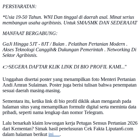
PERSYARATAN:
*Usia 19-50 Tahun. WNI Dan tinggal di daerah asal. Minat serius
membangun usaha agribisnis. Untuk SMA/SMK DAN SEDERAJAT
MANFAAT BERGABUNG:
GaJi Hingga 5JT - 8JT / Bulan . Pelatihan Pertanian Modern .
Akses Teknologi Canggih& Dukungan Pemerintah . Networking Di
Sektor Agribisnis.
👉SEGERA DAFTAR KLIK LINK DI BIO PROFIL KAMI...
"
Unggahan disertai poster yang menampilkan foto Menteri Pertanian
Andi Amran Sulaiman. Poster juga berisi tulisan bahwa penempatan
sesuai daerah masing-masing.
Sementara itu, ketika link di bio profil diklik akan mengarah pada
halaman situs yang menampilkan formulir digital serta meminta data
pribadi, seperti nama lengkap dan nomor Telegram.
Lalu benarkah klaim lowongan kerja Petugas Sensus Pertanian 2026
dari Kementan? Simak hasil penelusuran Cek Fakta Liputan6.com
dalam halaman berikut
ini.....
.