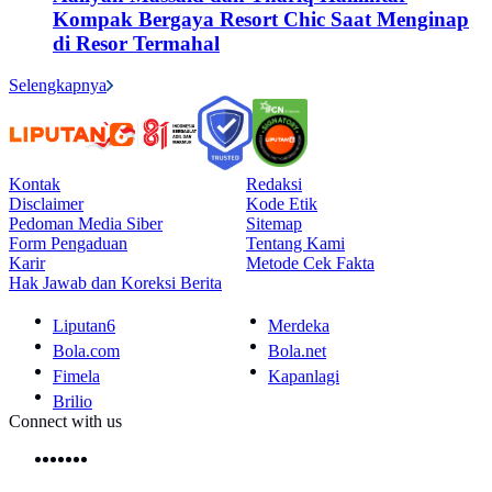
Kompak Bergaya Resort Chic Saat Menginap
di Resor Termahal
Selengkapnya
Kontak
Redaksi
Disclaimer
Kode Etik
Pedoman Media Siber
Sitemap
Form Pengaduan
Tentang Kami
Karir
Metode Cek Fakta
Hak Jawab dan Koreksi Berita
Liputan6
Merdeka
Bola.com
Bola.net
Fimela
Kapanlagi
Brilio
Connect with us