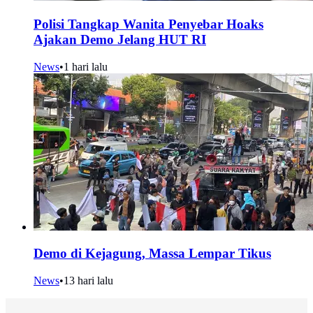
Polisi Tangkap Wanita Penyebar Hoaks
Ajakan Demo Jelang HUT RI
News
•
1 hari lalu
Demo di Kejagung, Massa Lempar Tikus
News
•
13 hari lalu