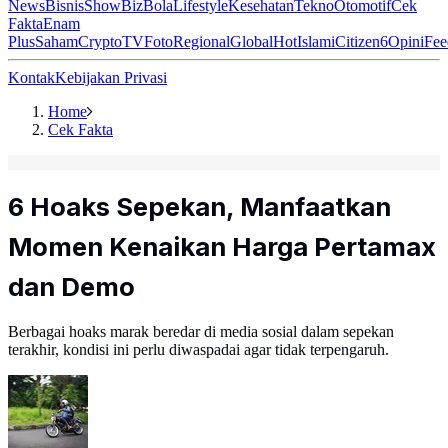
News
Bisnis
ShowBiz
Bola
Lifestyle
Kesehatan
Tekno
Otomotif
Cek
Fakta
Enam
Plus
Saham
Crypto
TV
Foto
Regional
Global
Hot
Islami
Citizen6
Opini
Fee
Kontak
Kebijakan Privasi
Home
Cek Fakta
6 Hoaks Sepekan, Manfaatkan
Momen Kenaikan Harga Pertamax
dan Demo
Berbagai hoaks marak beredar di media sosial dalam sepekan
terakhir, kondisi ini perlu diwaspadai agar tidak terpengaruh.