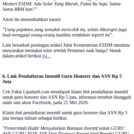
Menteri ESDM: Ada Solar Yang Murah, Pakai Itu Saja. Sama-
Sama BBM kan?"
Akun itu menambahkan narasi:
"Uang pajakmu yang semakin mencekik itu, selain dikorupsi juga
buat menggaji orang-orang kualitas rendahan seperti ini".
Lalu benarkah postingan artikel Jubir Kementerian ESDM meminta
masyarakat memakai solar setelah Pertamax naik harga? Simak
dalam artikel berikut
ini...
6. Link Pendaftaran Insentif Guru Honorer dan ASN Rp 5
Juta
Cek Fakta Liputan6.com mendapati klaim
link
pendaftaran insentif
untuk guru honorer dan ASN Rp 5 juta, informasi tersebut diunggah
salah satu akun Facebook, pada 21 Mei 2026.
Klaim
link
pendaftaran insentif untuk guru honorer dan ASN Rp 5
juta berupa tulisan sebagai berikut.
"Pemerintah Hadir Menyalurkan Bantuan Insentif untuk GURU
ASN,GURU NON ASN Dan Pegawai Negeri Sipil Beserta GURU