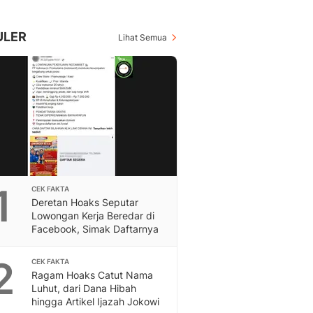
Berita Daerah Dan Peri
Terbaru
Global
ULER
Lihat Semua
Berita Internasional, Sa
Inspiratif, Unik, Dan M
Hot
Hot Liputan6.com Menya
Dan Terbaru
On Off
On Off Liputan6: Sinop
& Berita Bisnis Digital
Islami
1
CEK FAKTA
Berita & Kajian Islami
Deretan Hoaks Seputar
Hikmah - Liputan6
Lowongan Kerja Beredar di
Citizen6
Facebook, Simak Daftarnya
Berita Citizen6 - Medi
Liputan6.com
2
CEK FAKTA
Ragam Hoaks Catut Nama
Opini
Luhut, dari Dana Hibah
Opini Liputan6: Analis
hingga Artikel Ijazah Jokowi
Pandang Dan Perspekti