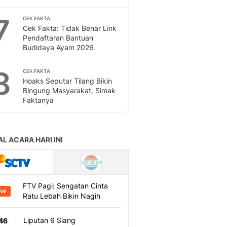
Sport
Berita Bola Terkini, Ja
7
CEK FAKTA
Klasemen, Hasil Liga
Cek Fakta: Tidak Benar Link
Pendaftaran Bantuan
Budidaya Ayam 2026
8
CEK FAKTA
Hoaks Seputar Tilang Bikin
Bingung Masyarakat, Simak
Faktanya