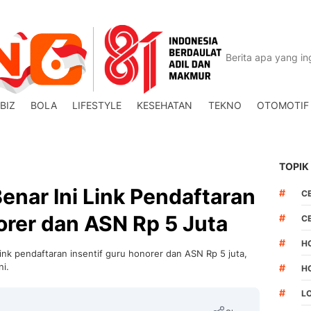
BIZ
BOLA
LIFESTYLE
KESEHATAN
TEKNO
OTOMOTIF
TOPIK
enar Ini Link Pendaftaran
#
C
orer dan ASN Rp 5 Juta
#
C
#
H
ink pendaftaran insentif guru honorer dan ASN Rp 5 juta,
ni.
#
H
#
L