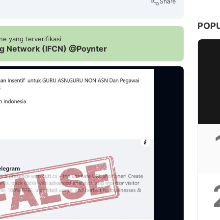
Share
POP
e yang terverifikasi
ing Network (IFCN) @Poynter
Copy Link