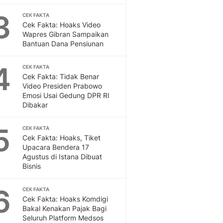
Feeds
3
CEK FAKTA
Feeds Liputan6: Kumpul
Cek Fakta: Hoaks Video
Terbaru Harian
Wapres Gibran Sampaikan
Otosia
Bantuan Dana Pensiunan
Otosia
Spotlight
4
CEK FAKTA
Berita Terkini, Kabar Te
Cek Fakta: Tidak Benar
Video Presiden Prabowo
Dan Dunia - Liputan6.
Emosi Usai Gedung DPR RI
English
Dibakar
Exploring Knowledge, T
En.Liputan6.com
5
CEK FAKTA
Disabilitas
Cek Fakta: Hoaks, Tiket
Disabilitas Berita Terkini
Upacara Bendera 17
Harian, Berita Terbaru,
Agustus di Istana Dibuat
Bisnis
Berita
Berita Hari Ini Politik,
6
CEK FAKTA
Health
Cek Fakta: Hoaks Komdigi
Kabar Berita Terbaru D
Bakal Kenakan Pajak Bagi
Diet, Herbal Terbaik
Seluruh Platform Medsos