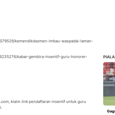
/5079529/kemendikdasmen-imbau-waspadai-laman-
/6235276/kabar-gembira-insentif-guru-honorer-
PIALA
6.com, klaim
link
pendaftaran insentif untuk guru
r.
Gaga