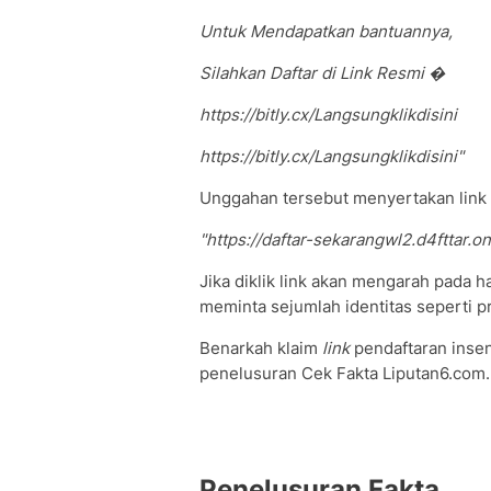
Untuk Mendapatkan bantuannya,
Silahkan Daftar di Link Resmi �
https://bitly.cx/Langsungklikdisini
https://bitly.cx/Langsungklikdisini"
Unggahan tersebut menyertakan link 
"https://daftar-sekarangwl2.d4fttar.on
Jika diklik link akan mengarah pada h
meminta sejumlah identitas seperti p
Benarkah klaim
link
pendaftaran insen
penelusuran Cek Fakta Liputan6.com.
Penelusuran Fakta