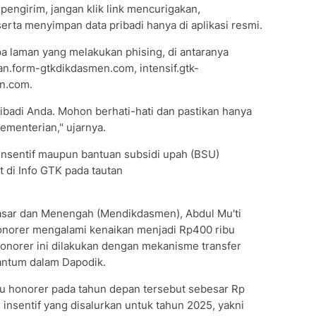
engirim, jangan klik link mencurigakan,
serta menyimpan data pribadi hanya di aplikasi resmi.
a laman yang melakukan phising, di antaranya
an.form-gtkdikdasmen.com, intensif.gtk-
en.com.
ibadi Anda. Mohon berhati-hati dan pastikan hanya
ementerian," ujarnya.
nsentif maupun bantuan subsidi upah (BSU)
t di Info GTK pada tautan
asar dan Menengah (Mendikdasmen), Abdul Mu'ti
norer mengalami kenaikan menjadi Rp400 ribu
 honorer ini dilakukan dengan mekanisme transfer
antum dalam Dapodik.
ru honorer pada tahun depan tersebut sebesar Rp
 insentif yang disalurkan untuk tahun 2025, yakni